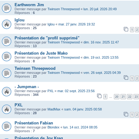
Earthworm Jim
Dernier message par
Twinsen Threepwood
«
lun. 20 juil. 2026 20:49
Réponses :
6
Iglou
Dernier message par
Iglou
«
mar. 27 janv. 2026 19:32
Réponses :
25
1
2
Présentation de "profil supprimé"
Dernier message par
Twinsen Threepwood
«
dim. 16 nov. 2025 11:47
Réponses :
13
Présentation de Juste Mako
Dernier message par
Twinsen Threepwood
«
dim. 19 oct. 2025 13:55
Réponses :
8
Twinsen Threepwood
Dernier message par
Twinsen Threepwood
«
ven. 26 sept. 2025 04:39
Réponses :
23
1
2
- Jumpman -
Dernier message par
PXL
«
mar. 02 sept. 2025 23:56
Réponses :
344
1
20
21
22
23
…
PXL
Dernier message par
MadMax
«
sam. 04 janv. 2025 00:58
Réponses :
28
1
2
Présentation Fabian
Dernier message par
Blondex
«
lun. 14 oct. 2024 08:05
Réponses :
7
Présentation de Joy Kreg