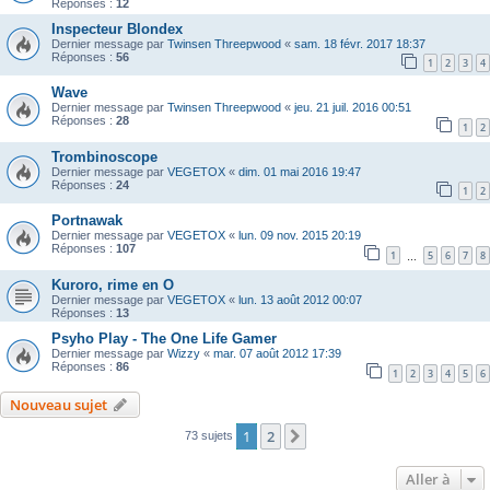
Réponses :
12
Inspecteur Blondex
Dernier message par
Twinsen Threepwood
«
sam. 18 févr. 2017 18:37
Réponses :
56
1
2
3
4
Wave
Dernier message par
Twinsen Threepwood
«
jeu. 21 juil. 2016 00:51
Réponses :
28
1
2
Trombinoscope
Dernier message par
VEGETOX
«
dim. 01 mai 2016 19:47
Réponses :
24
1
2
Portnawak
Dernier message par
VEGETOX
«
lun. 09 nov. 2015 20:19
Réponses :
107
1
5
6
7
8
…
Kuroro, rime en O
Dernier message par
VEGETOX
«
lun. 13 août 2012 00:07
Réponses :
13
Psyho Play - The One Life Gamer
Dernier message par
Wizzy
«
mar. 07 août 2012 17:39
Réponses :
86
1
2
3
4
5
6
Nouveau sujet
1
2
Suivante
73 sujets
Aller à