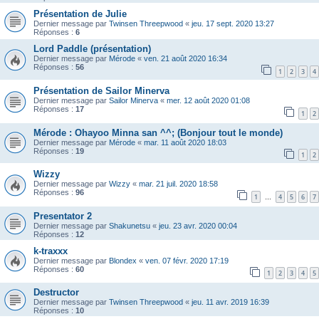
Présentation de Julie
Dernier message par
Twinsen Threepwood
«
jeu. 17 sept. 2020 13:27
Réponses :
6
Lord Paddle (présentation)
Dernier message par
Mérode
«
ven. 21 août 2020 16:34
Réponses :
56
1
2
3
4
Présentation de Sailor Minerva
Dernier message par
Sailor Minerva
«
mer. 12 août 2020 01:08
Réponses :
17
1
2
Mérode : Ohayoo Minna san ^^; (Bonjour tout le monde)
Dernier message par
Mérode
«
mar. 11 août 2020 18:03
Réponses :
19
1
2
Wizzy
Dernier message par
Wizzy
«
mar. 21 juil. 2020 18:58
Réponses :
96
1
4
5
6
7
…
Presentator 2
Dernier message par
Shakunetsu
«
jeu. 23 avr. 2020 00:04
Réponses :
12
k-traxxx
Dernier message par
Blondex
«
ven. 07 févr. 2020 17:19
Réponses :
60
1
2
3
4
5
Destructor
Dernier message par
Twinsen Threepwood
«
jeu. 11 avr. 2019 16:39
Réponses :
10