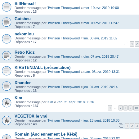
BillHimself
Dernier message par
Twinsen Threepwood
«
mer. 10 avr. 2019 10:00
Réponses :
13
Guisbeu
Dernier message par
Twinsen Threepwood
«
mar. 09 avr. 2019 12:47
Réponses :
7
nekomiou
Dernier message par
Twinsen Threepwood
«
lun. 08 avr. 2019 11:02
Réponses :
17
1
2
Retro Kidz
Dernier message par
Twinsen Threepwood
«
dim. 07 avr. 2019 20:47
Réponses :
12
KIRSTENDALL (présentation)
Dernier message par
Twinsen Threepwood
«
sam. 06 avr. 2019 13:31
Réponses :
8
Xhander
Dernier message par
Twinsen Threepwood
«
jeu. 04 avr. 2019 20:14
Réponses :
13
Kim
Dernier message par
Kim
«
ven. 21 sept. 2018 03:36
Réponses :
137
1
7
8
9
10
…
VEGETOX le vrai
Dernier message par
Twinsen Threepwood
«
jeu. 13 sept. 2018 10:36
Réponses :
40
1
2
3
Romain (Anciennement Le Kéké)
Dernier message par
Twinsen Threepwood
«
lun. 05 mars 2018 23:02