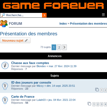
☰
FORUM
Index
>
Présentation des membres
Présentation des membres
Nouveau sujet
1
2
Suivante
73 sujets
Annonces
Chasse aux faux comptes
Dernier message par
Blondex
«
mar. 27 févr. 2024 11:39
Réponses :
7
Sujets
ID des joueurs par console
Dernier message par
Wizzy
«
dim. 14 sept. 2025 20:51
Réponses :
23
1
2
Carte de France
Dernier message par
Lulah03
«
jeu. 04 févr. 2021 22:04
Réponses :
56
1
2
3
4