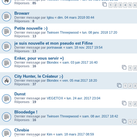
Réponses :
85
1
2
3
4
5
6
Browarr
Dernier message par
Iglou
«
dim. 04 mars 2018 00:44
Réponses :
8
Petite nouvelle :-)
Dernier message par
Twinsen Threepwood
«
lun. 08 janv. 2018 17:20
Réponses :
13
je suis nouvelle et mon pseudo est Fifine
Dernier message par
portnawak
«
sam. 18 nov. 2017 19:54
Réponses :
13
Enker, pour vous servir =)
Dernier message par
Blondex
«
sam. 03 juin 2017 16:40
Réponses :
16
1
2
City Hunter, le Créateur ;-)
Dernier message par
Blondex
«
ven. 05 mai 2017 18:20
Réponses :
37
1
2
3
Dunst
Dernier message par
VEGETOX
«
lun. 24 avr. 2017 23:04
Réponses :
19
1
2
Bloodedge !
Dernier message par
Twinsen Threepwood
«
sam. 08 avr. 2017 18:42
Réponses :
16
1
2
Chrebie
Dernier message par
Kim
«
sam. 18 mars 2017 08:59