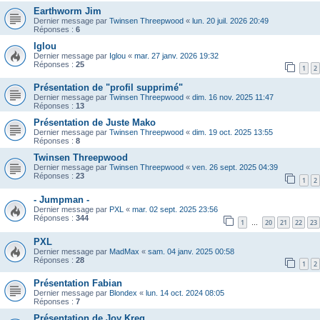
Earthworm Jim
Dernier message par
Twinsen Threepwood
«
lun. 20 juil. 2026 20:49
Réponses :
6
Iglou
Dernier message par
Iglou
«
mar. 27 janv. 2026 19:32
Réponses :
25
1
2
Présentation de "profil supprimé"
Dernier message par
Twinsen Threepwood
«
dim. 16 nov. 2025 11:47
Réponses :
13
Présentation de Juste Mako
Dernier message par
Twinsen Threepwood
«
dim. 19 oct. 2025 13:55
Réponses :
8
Twinsen Threepwood
Dernier message par
Twinsen Threepwood
«
ven. 26 sept. 2025 04:39
Réponses :
23
1
2
- Jumpman -
Dernier message par
PXL
«
mar. 02 sept. 2025 23:56
Réponses :
344
1
20
21
22
23
…
PXL
Dernier message par
MadMax
«
sam. 04 janv. 2025 00:58
Réponses :
28
1
2
Présentation Fabian
Dernier message par
Blondex
«
lun. 14 oct. 2024 08:05
Réponses :
7
Présentation de Joy Kreg