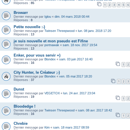
Réponses :
85
1
2
3
4
5
6
Browarr
Dernier message par
Iglou
«
dim. 04 mars 2018 00:44
Réponses :
8
Petite nouvelle :-)
Dernier message par
Twinsen Threepwood
«
lun. 08 janv. 2018 17:20
Réponses :
13
je suis nouvelle et mon pseudo est Fifine
Dernier message par
portnawak
«
sam. 18 nov. 2017 19:54
Réponses :
13
Enker, pour vous servir =)
Dernier message par
Blondex
«
sam. 03 juin 2017 16:40
Réponses :
16
1
2
City Hunter, le Créateur ;-)
Dernier message par
Blondex
«
ven. 05 mai 2017 18:20
Réponses :
37
1
2
3
Dunst
Dernier message par
VEGETOX
«
lun. 24 avr. 2017 23:04
Réponses :
19
1
2
Bloodedge !
Dernier message par
Twinsen Threepwood
«
sam. 08 avr. 2017 18:42
Réponses :
16
1
2
Chrebie
Dernier message par
Kim
«
sam. 18 mars 2017 08:59