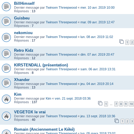
BillHimself
Dernier message par
Twinsen Threepwood
«
mer. 10 avr. 2019 10:00
Réponses :
13
Guisbeu
Dernier message par
Twinsen Threepwood
«
mar. 09 avr. 2019 12:47
Réponses :
7
nekomiou
Dernier message par
Twinsen Threepwood
«
lun. 08 avr. 2019 11:02
Réponses :
17
1
2
Retro Kidz
Dernier message par
Twinsen Threepwood
«
dim. 07 avr. 2019 20:47
Réponses :
12
KIRSTENDALL (présentation)
Dernier message par
Twinsen Threepwood
«
sam. 06 avr. 2019 13:31
Réponses :
8
Xhander
Dernier message par
Twinsen Threepwood
«
jeu. 04 avr. 2019 20:14
Réponses :
13
Kim
Dernier message par
Kim
«
ven. 21 sept. 2018 03:36
Réponses :
137
1
7
8
9
10
…
VEGETOX le vrai
Dernier message par
Twinsen Threepwood
«
jeu. 13 sept. 2018 10:36
Réponses :
40
1
2
3
Romain (Anciennement Le Kéké)
Dernier message par
Twinsen Threepwood
«
lun. 05 mars 2018 23:02