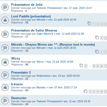
Présentation de Julie
Dernier message par
Twinsen Threepwood
«
jeu. 17 sept. 2020 13:27
Réponses :
6
Lord Paddle (présentation)
Dernier message par
Mérode
«
ven. 21 août 2020 16:34
Réponses :
56
1
2
3
4
Présentation de Sailor Minerva
Dernier message par
Sailor Minerva
«
mer. 12 août 2020 01:08
Réponses :
17
1
2
Mérode : Ohayoo Minna san ^^; (Bonjour tout le monde)
Dernier message par
Mérode
«
mar. 11 août 2020 18:03
Réponses :
19
1
2
Wizzy
Dernier message par
Wizzy
«
mar. 21 juil. 2020 18:58
Réponses :
96
1
4
5
6
7
…
Presentator 2
Dernier message par
Shakunetsu
«
jeu. 23 avr. 2020 00:04
Réponses :
12
k-traxxx
Dernier message par
Blondex
«
ven. 07 févr. 2020 17:19
Réponses :
60
1
2
3
4
5
Destructor
Dernier message par
Twinsen Threepwood
«
jeu. 11 avr. 2019 16:39
Réponses :
10