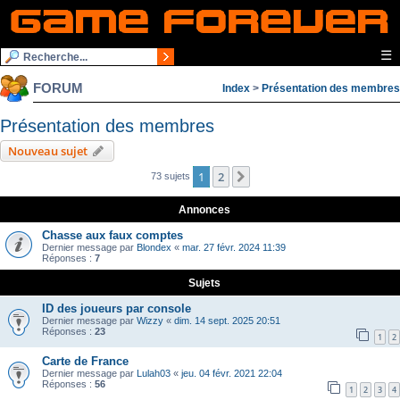
☰
FORUM
Index
>
Présentation des membres
Présentation des membres
Nouveau sujet
1
2
Suivante
73 sujets
Annonces
Chasse aux faux comptes
Dernier message par
Blondex
«
mar. 27 févr. 2024 11:39
Réponses :
7
Sujets
ID des joueurs par console
Dernier message par
Wizzy
«
dim. 14 sept. 2025 20:51
Réponses :
23
1
2
Carte de France
Dernier message par
Lulah03
«
jeu. 04 févr. 2021 22:04
Réponses :
56
1
2
3
4