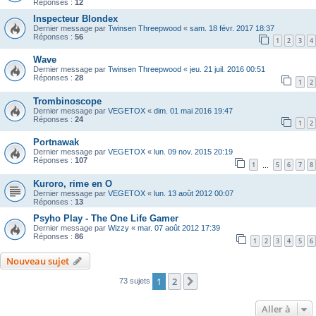
Réponses :
12
Inspecteur Blondex
Dernier message par
Twinsen Threepwood
«
sam. 18 févr. 2017 18:37
Réponses :
56
1
2
3
4
Wave
Dernier message par
Twinsen Threepwood
«
jeu. 21 juil. 2016 00:51
Réponses :
28
1
2
Trombinoscope
Dernier message par
VEGETOX
«
dim. 01 mai 2016 19:47
Réponses :
24
1
2
Portnawak
Dernier message par
VEGETOX
«
lun. 09 nov. 2015 20:19
Réponses :
107
1
5
6
7
8
…
Kuroro, rime en O
Dernier message par
VEGETOX
«
lun. 13 août 2012 00:07
Réponses :
13
Psyho Play - The One Life Gamer
Dernier message par
Wizzy
«
mar. 07 août 2012 17:39
Réponses :
86
1
2
3
4
5
6
Nouveau sujet
1
2
Suivante
73 sujets
Aller à