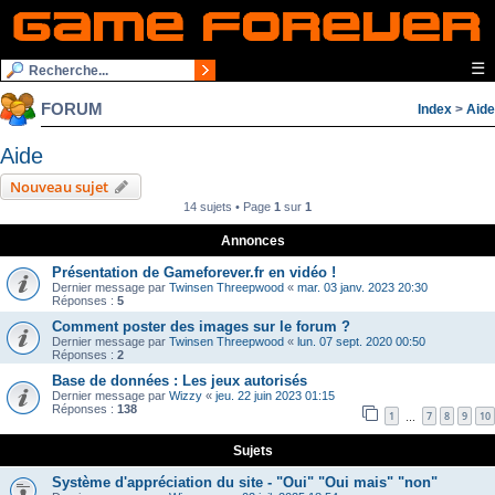
☰
FORUM
Index
>
Aide
Aide
Nouveau sujet
14 sujets • Page
1
sur
1
Annonces
Présentation de Gameforever.fr en vidéo !
Dernier message par
Twinsen Threepwood
«
mar. 03 janv. 2023 20:30
Réponses :
5
Comment poster des images sur le forum ?
Dernier message par
Twinsen Threepwood
«
lun. 07 sept. 2020 00:50
Réponses :
2
Base de données : Les jeux autorisés
Dernier message par
Wizzy
«
jeu. 22 juin 2023 01:15
Réponses :
138
1
7
8
9
10
…
Sujets
Système d'appréciation du site - "Oui" "Oui mais" "non"