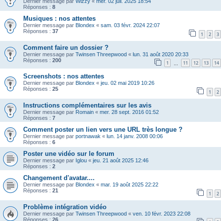
Dernier message par
Wizzy
«
mer. 02 juil. 2025 18:54
Réponses :
8
Musiques : nos attentes
Dernier message par
Blondex
«
sam. 03 févr. 2024 22:07
Réponses :
37
1
2
3
Comment faire un dossier ?
Dernier message par
Twinsen Threepwood
«
lun. 31 août 2020 20:33
Réponses :
200
1
11
12
13
14
…
Screenshots : nos attentes
Dernier message par
Blondex
«
jeu. 02 mai 2019 10:26
Réponses :
25
1
2
Instructions complémentaires sur les avis
Dernier message par
Romain
«
mer. 28 sept. 2016 01:52
Réponses :
7
Comment poster un lien vers une URL très longue ?
Dernier message par
portnawak
«
lun. 14 janv. 2008 00:06
Réponses :
6
Poster une vidéo sur le forum
Dernier message par
Iglou
«
jeu. 21 août 2025 12:46
Réponses :
2
Changement d'avatar....
Dernier message par
Blondex
«
mar. 19 août 2025 22:22
Réponses :
21
1
2
Problème intégration vidéo
Dernier message par
Twinsen Threepwood
«
ven. 10 févr. 2023 22:08
Réponses :
26