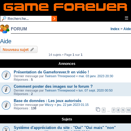
☰
FORUM
Index
>
Aide
Aide
Nouveau sujet
14 sujets • Page
1
sur
1
Annonces
Présentation de Gameforever.fr en vidéo !
Dernier message par
Twinsen Threepwood
«
mar. 03 janv. 2023 20:30
Réponses :
5
Comment poster des images sur le forum ?
Dernier message par
Twinsen Threepwood
«
lun. 07 sept. 2020 00:50
Réponses :
2
Base de données : Les jeux autorisés
Dernier message par
Wizzy
«
jeu. 22 juin 2023 01:15
Réponses :
138
1
7
8
9
10
…
Sujets
Système d'appréciation du site - "Oui" "Oui mais" "non"