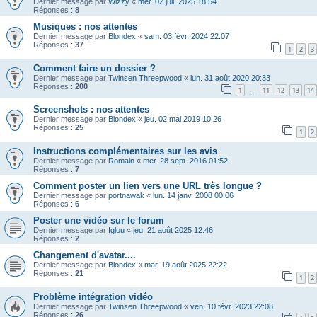
Dernier message par
Wizzy
«
mer. 02 juil. 2025 18:54
Réponses :
8
Musiques : nos attentes
Dernier message par
Blondex
«
sam. 03 févr. 2024 22:07
Réponses :
37
1
2
3
Comment faire un dossier ?
Dernier message par
Twinsen Threepwood
«
lun. 31 août 2020 20:33
Réponses :
200
1
11
12
13
14
…
Screenshots : nos attentes
Dernier message par
Blondex
«
jeu. 02 mai 2019 10:26
Réponses :
25
1
2
Instructions complémentaires sur les avis
Dernier message par
Romain
«
mer. 28 sept. 2016 01:52
Réponses :
7
Comment poster un lien vers une URL très longue ?
Dernier message par
portnawak
«
lun. 14 janv. 2008 00:06
Réponses :
6
Poster une vidéo sur le forum
Dernier message par
Iglou
«
jeu. 21 août 2025 12:46
Réponses :
2
Changement d'avatar....
Dernier message par
Blondex
«
mar. 19 août 2025 22:22
Réponses :
21
1
2
Problème intégration vidéo
Dernier message par
Twinsen Threepwood
«
ven. 10 févr. 2023 22:08
Réponses :
26