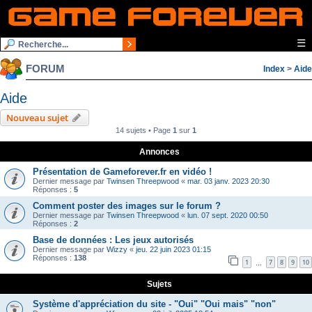
☰
FORUM
Index
>
Aide
Aide
Nouveau sujet
14 sujets • Page
1
sur
1
Annonces
Présentation de Gameforever.fr en vidéo !
Dernier message par
Twinsen Threepwood
«
mar. 03 janv. 2023 20:30
Réponses :
5
Comment poster des images sur le forum ?
Dernier message par
Twinsen Threepwood
«
lun. 07 sept. 2020 00:50
Réponses :
2
Base de données : Les jeux autorisés
Dernier message par
Wizzy
«
jeu. 22 juin 2023 01:15
Réponses :
138
1
7
8
9
10
…
Sujets
Système d'appréciation du site - "Oui" "Oui mais" "non"