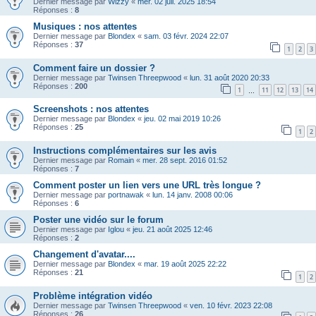
Dernier message par
Wizzy
«
mer. 02 juil. 2025 18:54
Réponses :
8
Musiques : nos attentes
Dernier message par
Blondex
«
sam. 03 févr. 2024 22:07
Réponses :
37
1
2
3
Comment faire un dossier ?
Dernier message par
Twinsen Threepwood
«
lun. 31 août 2020 20:33
Réponses :
200
1
11
12
13
14
…
Screenshots : nos attentes
Dernier message par
Blondex
«
jeu. 02 mai 2019 10:26
Réponses :
25
1
2
Instructions complémentaires sur les avis
Dernier message par
Romain
«
mer. 28 sept. 2016 01:52
Réponses :
7
Comment poster un lien vers une URL très longue ?
Dernier message par
portnawak
«
lun. 14 janv. 2008 00:06
Réponses :
6
Poster une vidéo sur le forum
Dernier message par
Iglou
«
jeu. 21 août 2025 12:46
Réponses :
2
Changement d'avatar....
Dernier message par
Blondex
«
mar. 19 août 2025 22:22
Réponses :
21
1
2
Problème intégration vidéo
Dernier message par
Twinsen Threepwood
«
ven. 10 févr. 2023 22:08
Réponses :
26