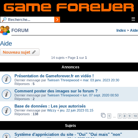
☰
FORUM
Index
>
Aide
Aide
Nouveau sujet
14 sujets • Page
1
sur
1
Annonces
Présentation de Gameforever.fr en vidéo !
Dernier message par
Twinsen Threepwood
«
mar. 03 janv. 2023 20:30
Réponses :
5
Comment poster des images sur le forum ?
Dernier message par
Twinsen Threepwood
«
lun. 07 sept. 2020 00:50
Réponses :
2
Base de données : Les jeux autorisés
Dernier message par
Wizzy
«
jeu. 22 juin 2023 01:15
Réponses :
138
1
7
8
9
10
…
Sujets
Système d'appréciation du site - "Oui" "Oui mais" "non"