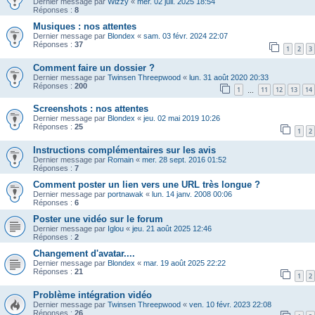
Dernier message par
Wizzy
«
mer. 02 juil. 2025 18:54
Réponses :
8
Musiques : nos attentes
Dernier message par
Blondex
«
sam. 03 févr. 2024 22:07
Réponses :
37
1
2
3
Comment faire un dossier ?
Dernier message par
Twinsen Threepwood
«
lun. 31 août 2020 20:33
Réponses :
200
1
11
12
13
14
…
Screenshots : nos attentes
Dernier message par
Blondex
«
jeu. 02 mai 2019 10:26
Réponses :
25
1
2
Instructions complémentaires sur les avis
Dernier message par
Romain
«
mer. 28 sept. 2016 01:52
Réponses :
7
Comment poster un lien vers une URL très longue ?
Dernier message par
portnawak
«
lun. 14 janv. 2008 00:06
Réponses :
6
Poster une vidéo sur le forum
Dernier message par
Iglou
«
jeu. 21 août 2025 12:46
Réponses :
2
Changement d'avatar....
Dernier message par
Blondex
«
mar. 19 août 2025 22:22
Réponses :
21
1
2
Problème intégration vidéo
Dernier message par
Twinsen Threepwood
«
ven. 10 févr. 2023 22:08
Réponses :
26