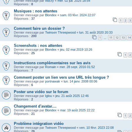
Dernier message par
Wizzy
«
mer. 02 juil. 2025 18:54
Réponses :
8
Musiques : nos attentes
Dernier message par
Blondex
«
sam. 03 févr. 2024 22:07
Réponses :
37
1
2
3
Comment faire un dossier ?
Dernier message par
Twinsen Threepwood
«
lun. 31 août 2020 20:33
Réponses :
200
1
11
12
13
14
…
Screenshots : nos attentes
Dernier message par
Blondex
«
jeu. 02 mai 2019 10:26
Réponses :
25
1
2
Instructions complémentaires sur les avis
Dernier message par
Romain
«
mer. 28 sept. 2016 01:52
Réponses :
7
Comment poster un lien vers une URL très longue ?
Dernier message par
portnawak
«
lun. 14 janv. 2008 00:06
Réponses :
6
Poster une vidéo sur le forum
Dernier message par
Iglou
«
jeu. 21 août 2025 12:46
Réponses :
2
Changement d'avatar....
Dernier message par
Blondex
«
mar. 19 août 2025 22:22
Réponses :
21
1
2
Problème intégration vidéo
Dernier message par
Twinsen Threepwood
«
ven. 10 févr. 2023 22:08
Réponses :
26