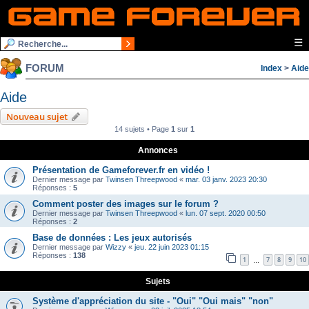
☰
FORUM
Index
>
Aide
Aide
Nouveau sujet
14 sujets • Page
1
sur
1
Annonces
Présentation de Gameforever.fr en vidéo !
Dernier message par
Twinsen Threepwood
«
mar. 03 janv. 2023 20:30
Réponses :
5
Comment poster des images sur le forum ?
Dernier message par
Twinsen Threepwood
«
lun. 07 sept. 2020 00:50
Réponses :
2
Base de données : Les jeux autorisés
Dernier message par
Wizzy
«
jeu. 22 juin 2023 01:15
Réponses :
138
1
7
8
9
10
…
Sujets
Système d'appréciation du site - "Oui" "Oui mais" "non"