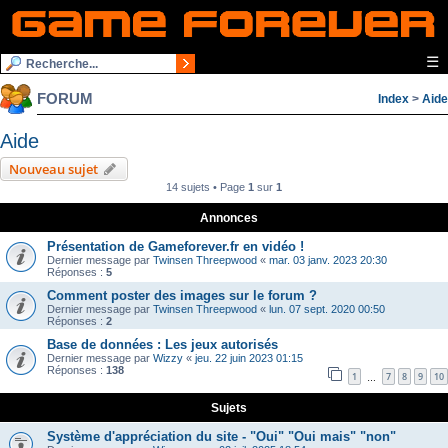
☰
FORUM
Index
>
Aide
Aide
Nouveau sujet
14 sujets • Page
1
sur
1
Annonces
Présentation de Gameforever.fr en vidéo !
Dernier message par
Twinsen Threepwood
«
mar. 03 janv. 2023 20:30
Réponses :
5
Comment poster des images sur le forum ?
Dernier message par
Twinsen Threepwood
«
lun. 07 sept. 2020 00:50
Réponses :
2
Base de données : Les jeux autorisés
Dernier message par
Wizzy
«
jeu. 22 juin 2023 01:15
Réponses :
138
1
7
8
9
10
…
Sujets
Système d'appréciation du site - "Oui" "Oui mais" "non"