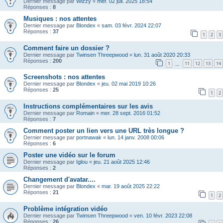
Dernier message par
Wizzy
«
mer. 02 juil. 2025 18:54
Réponses :
8
Musiques : nos attentes
Dernier message par
Blondex
«
sam. 03 févr. 2024 22:07
Réponses :
37
1
2
3
Comment faire un dossier ?
Dernier message par
Twinsen Threepwood
«
lun. 31 août 2020 20:33
Réponses :
200
1
11
12
13
14
…
Screenshots : nos attentes
Dernier message par
Blondex
«
jeu. 02 mai 2019 10:26
Réponses :
25
1
2
Instructions complémentaires sur les avis
Dernier message par
Romain
«
mer. 28 sept. 2016 01:52
Réponses :
7
Comment poster un lien vers une URL très longue ?
Dernier message par
portnawak
«
lun. 14 janv. 2008 00:06
Réponses :
6
Poster une vidéo sur le forum
Dernier message par
Iglou
«
jeu. 21 août 2025 12:46
Réponses :
2
Changement d'avatar....
Dernier message par
Blondex
«
mar. 19 août 2025 22:22
Réponses :
21
1
2
Problème intégration vidéo
Dernier message par
Twinsen Threepwood
«
ven. 10 févr. 2023 22:08
Réponses :
26