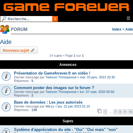
☰
FORUM
Index
>
Aide
Aide
Nouveau sujet
14 sujets • Page
1
sur
1
Annonces
Présentation de Gameforever.fr en vidéo !
Dernier message par
Twinsen Threepwood
«
mar. 03 janv. 2023 20:30
Réponses :
5
Comment poster des images sur le forum ?
Dernier message par
Twinsen Threepwood
«
lun. 07 sept. 2020 00:50
Réponses :
2
Base de données : Les jeux autorisés
Dernier message par
Wizzy
«
jeu. 22 juin 2023 01:15
Réponses :
138
1
7
8
9
10
…
Sujets
Système d'appréciation du site - "Oui" "Oui mais" "non"