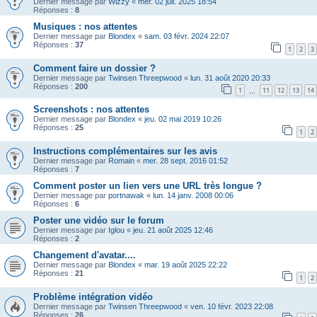
Dernier message par
Wizzy
«
mer. 02 juil. 2025 18:54
Réponses :
8
Musiques : nos attentes
Dernier message par
Blondex
«
sam. 03 févr. 2024 22:07
Réponses :
37
1
2
3
Comment faire un dossier ?
Dernier message par
Twinsen Threepwood
«
lun. 31 août 2020 20:33
Réponses :
200
1
11
12
13
14
…
Screenshots : nos attentes
Dernier message par
Blondex
«
jeu. 02 mai 2019 10:26
Réponses :
25
1
2
Instructions complémentaires sur les avis
Dernier message par
Romain
«
mer. 28 sept. 2016 01:52
Réponses :
7
Comment poster un lien vers une URL très longue ?
Dernier message par
portnawak
«
lun. 14 janv. 2008 00:06
Réponses :
6
Poster une vidéo sur le forum
Dernier message par
Iglou
«
jeu. 21 août 2025 12:46
Réponses :
2
Changement d'avatar....
Dernier message par
Blondex
«
mar. 19 août 2025 22:22
Réponses :
21
1
2
Problème intégration vidéo
Dernier message par
Twinsen Threepwood
«
ven. 10 févr. 2023 22:08
Réponses :
26