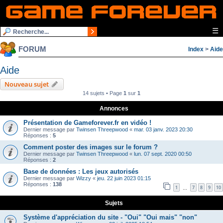
☰
FORUM
Index
>
Aide
Aide
Nouveau sujet
14 sujets • Page
1
sur
1
Annonces
Présentation de Gameforever.fr en vidéo !
Dernier message par
Twinsen Threepwood
«
mar. 03 janv. 2023 20:30
Réponses :
5
Comment poster des images sur le forum ?
Dernier message par
Twinsen Threepwood
«
lun. 07 sept. 2020 00:50
Réponses :
2
Base de données : Les jeux autorisés
Dernier message par
Wizzy
«
jeu. 22 juin 2023 01:15
Réponses :
138
1
7
8
9
10
…
Sujets
Système d'appréciation du site - "Oui" "Oui mais" "non"