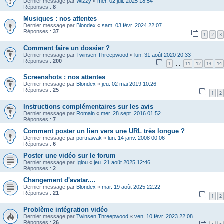
Dernier message par
Wizzy
«
mer. 02 juil. 2025 18:54
Réponses :
8
Musiques : nos attentes
Dernier message par
Blondex
«
sam. 03 févr. 2024 22:07
Réponses :
37
1
2
3
Comment faire un dossier ?
Dernier message par
Twinsen Threepwood
«
lun. 31 août 2020 20:33
Réponses :
200
1
11
12
13
14
…
Screenshots : nos attentes
Dernier message par
Blondex
«
jeu. 02 mai 2019 10:26
Réponses :
25
1
2
Instructions complémentaires sur les avis
Dernier message par
Romain
«
mer. 28 sept. 2016 01:52
Réponses :
7
Comment poster un lien vers une URL très longue ?
Dernier message par
portnawak
«
lun. 14 janv. 2008 00:06
Réponses :
6
Poster une vidéo sur le forum
Dernier message par
Iglou
«
jeu. 21 août 2025 12:46
Réponses :
2
Changement d'avatar....
Dernier message par
Blondex
«
mar. 19 août 2025 22:22
Réponses :
21
1
2
Problème intégration vidéo
Dernier message par
Twinsen Threepwood
«
ven. 10 févr. 2023 22:08
Réponses :
26