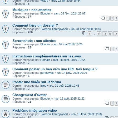
Dernier message par
Wizzy
«
mer. 02 juil. 2025 18:54
Réponses :
8
Musiques : nos attentes
Dernier message par
Blondex
«
sam. 03 févr. 2024 22:07
Réponses :
37
1
2
3
Comment faire un dossier ?
Dernier message par
Twinsen Threepwood
«
lun. 31 août 2020 20:33
Réponses :
200
1
11
12
13
14
…
Screenshots : nos attentes
Dernier message par
Blondex
«
jeu. 02 mai 2019 10:26
Réponses :
25
1
2
Instructions complémentaires sur les avis
Dernier message par
Romain
«
mer. 28 sept. 2016 01:52
Réponses :
7
Comment poster un lien vers une URL très longue ?
Dernier message par
portnawak
«
lun. 14 janv. 2008 00:06
Réponses :
6
Poster une vidéo sur le forum
Dernier message par
Iglou
«
jeu. 21 août 2025 12:46
Réponses :
2
Changement d'avatar....
Dernier message par
Blondex
«
mar. 19 août 2025 22:22
Réponses :
21
1
2
Problème intégration vidéo
Dernier message par
Twinsen Threepwood
«
ven. 10 févr. 2023 22:08
Réponses :
26