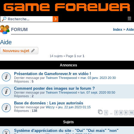
☰
FORUM
Index
>
Aide
Aide
Nouveau sujet
14 sujets • Page
1
sur
1
Annonces
Présentation de Gameforever.fr en vidéo !
Dernier message par
Twinsen Threepwood
«
mar. 03 janv. 2023 20:30
Réponses :
5
Comment poster des images sur le forum ?
Dernier message par
Twinsen Threepwood
«
lun. 07 sept. 2020 00:50
Réponses :
2
Base de données : Les jeux autorisés
Dernier message par
Wizzy
«
jeu. 22 juin 2023 01:15
Réponses :
138
1
7
8
9
10
…
Sujets
Système d'appréciation du site - "Oui" "Oui mais" "non"