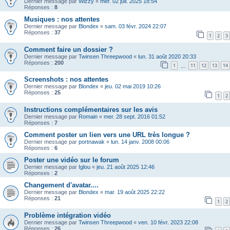
Dernier message par
Wizzy
«
mer. 02 juil. 2025 18:54
Réponses :
8
Musiques : nos attentes
Dernier message par
Blondex
«
sam. 03 févr. 2024 22:07
Réponses :
37
1
2
3
Comment faire un dossier ?
Dernier message par
Twinsen Threepwood
«
lun. 31 août 2020 20:33
Réponses :
200
1
11
12
13
14
…
Screenshots : nos attentes
Dernier message par
Blondex
«
jeu. 02 mai 2019 10:26
Réponses :
25
1
2
Instructions complémentaires sur les avis
Dernier message par
Romain
«
mer. 28 sept. 2016 01:52
Réponses :
7
Comment poster un lien vers une URL très longue ?
Dernier message par
portnawak
«
lun. 14 janv. 2008 00:06
Réponses :
6
Poster une vidéo sur le forum
Dernier message par
Iglou
«
jeu. 21 août 2025 12:46
Réponses :
2
Changement d'avatar....
Dernier message par
Blondex
«
mar. 19 août 2025 22:22
Réponses :
21
1
2
Problème intégration vidéo
Dernier message par
Twinsen Threepwood
«
ven. 10 févr. 2023 22:08
Réponses :
26