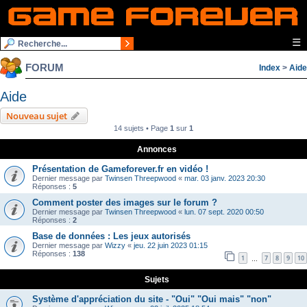
☰
FORUM
Index
>
Aide
Aide
Nouveau sujet
14 sujets • Page
1
sur
1
Annonces
Présentation de Gameforever.fr en vidéo !
Dernier message par
Twinsen Threepwood
«
mar. 03 janv. 2023 20:30
Réponses :
5
Comment poster des images sur le forum ?
Dernier message par
Twinsen Threepwood
«
lun. 07 sept. 2020 00:50
Réponses :
2
Base de données : Les jeux autorisés
Dernier message par
Wizzy
«
jeu. 22 juin 2023 01:15
Réponses :
138
1
7
8
9
10
…
Sujets
Système d'appréciation du site - "Oui" "Oui mais" "non"