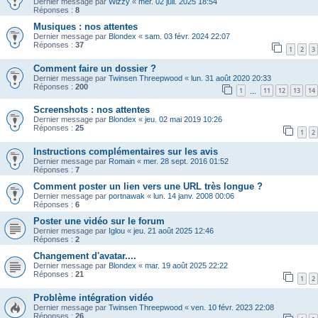
Dernier message par
Wizzy
«
mer. 02 juil. 2025 18:54
Réponses :
8
Musiques : nos attentes
Dernier message par
Blondex
«
sam. 03 févr. 2024 22:07
Réponses :
37
1
2
3
Comment faire un dossier ?
Dernier message par
Twinsen Threepwood
«
lun. 31 août 2020 20:33
Réponses :
200
1
11
12
13
14
…
Screenshots : nos attentes
Dernier message par
Blondex
«
jeu. 02 mai 2019 10:26
Réponses :
25
1
2
Instructions complémentaires sur les avis
Dernier message par
Romain
«
mer. 28 sept. 2016 01:52
Réponses :
7
Comment poster un lien vers une URL très longue ?
Dernier message par
portnawak
«
lun. 14 janv. 2008 00:06
Réponses :
6
Poster une vidéo sur le forum
Dernier message par
Iglou
«
jeu. 21 août 2025 12:46
Réponses :
2
Changement d'avatar....
Dernier message par
Blondex
«
mar. 19 août 2025 22:22
Réponses :
21
1
2
Problème intégration vidéo
Dernier message par
Twinsen Threepwood
«
ven. 10 févr. 2023 22:08
Réponses :
26