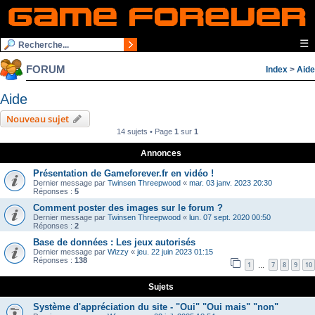
☰
FORUM
Index
>
Aide
Aide
Nouveau sujet
14 sujets • Page
1
sur
1
Annonces
Présentation de Gameforever.fr en vidéo !
Dernier message par
Twinsen Threepwood
«
mar. 03 janv. 2023 20:30
Réponses :
5
Comment poster des images sur le forum ?
Dernier message par
Twinsen Threepwood
«
lun. 07 sept. 2020 00:50
Réponses :
2
Base de données : Les jeux autorisés
Dernier message par
Wizzy
«
jeu. 22 juin 2023 01:15
Réponses :
138
1
7
8
9
10
…
Sujets
Système d'appréciation du site - "Oui" "Oui mais" "non"