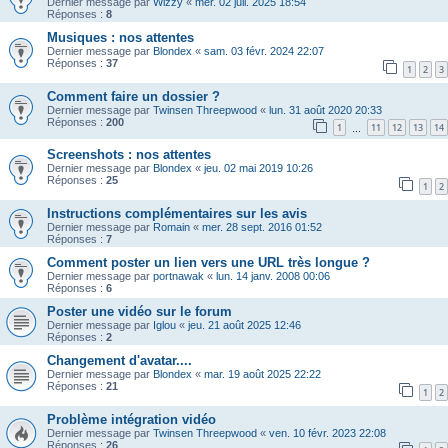
Dernier message par
Wizzy
«
mer. 02 juil. 2025 18:54
Réponses :
8
Musiques : nos attentes
Dernier message par
Blondex
«
sam. 03 févr. 2024 22:07
Réponses :
37
1
2
3
Comment faire un dossier ?
Dernier message par
Twinsen Threepwood
«
lun. 31 août 2020 20:33
Réponses :
200
1
11
12
13
14
…
Screenshots : nos attentes
Dernier message par
Blondex
«
jeu. 02 mai 2019 10:26
Réponses :
25
1
2
Instructions complémentaires sur les avis
Dernier message par
Romain
«
mer. 28 sept. 2016 01:52
Réponses :
7
Comment poster un lien vers une URL très longue ?
Dernier message par
portnawak
«
lun. 14 janv. 2008 00:06
Réponses :
6
Poster une vidéo sur le forum
Dernier message par
Iglou
«
jeu. 21 août 2025 12:46
Réponses :
2
Changement d'avatar....
Dernier message par
Blondex
«
mar. 19 août 2025 22:22
Réponses :
21
1
2
Problème intégration vidéo
Dernier message par
Twinsen Threepwood
«
ven. 10 févr. 2023 22:08
Réponses :
26