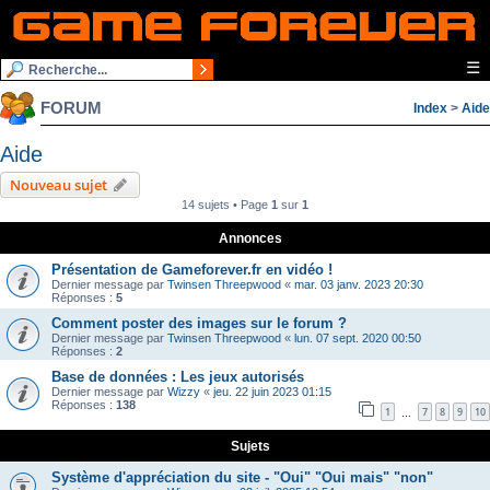
☰
FORUM
Index
>
Aide
Aide
Nouveau sujet
14 sujets • Page
1
sur
1
Annonces
Présentation de Gameforever.fr en vidéo !
Dernier message par
Twinsen Threepwood
«
mar. 03 janv. 2023 20:30
Réponses :
5
Comment poster des images sur le forum ?
Dernier message par
Twinsen Threepwood
«
lun. 07 sept. 2020 00:50
Réponses :
2
Base de données : Les jeux autorisés
Dernier message par
Wizzy
«
jeu. 22 juin 2023 01:15
Réponses :
138
1
7
8
9
10
…
Sujets
Système d'appréciation du site - "Oui" "Oui mais" "non"