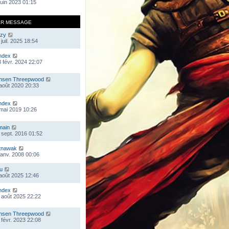
 juin 2023 01:15
ER MESSAGE
zy
juil. 2025 18:54
ndex
 févr. 2024 22:07
nsen Threepwood
 août 2020 20:33
ndex
 mai 2019 10:26
main
 sept. 2016 01:52
tnawak
 janv. 2008 00:06
ou
 août 2025 12:46
ndex
 août 2025 22:22
nsen Threepwood
 févr. 2023 22:08