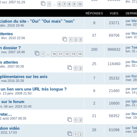
jeu. 22
0 oct. 2007 01:29
1
6
7
8
9
10
…
RÉPONSES
VUES
DERNI
iation du site - "Oui" "Oui mais" "non"
par
Wiz
8
23271
mer. 02 
 déc. 2018 19:46
ttentes
par
Blo
37
69706
sam. 03
 févr. 2010 22:56
1
2
3
n dossier ?
par
Twi
200
996832
lun. 31
1 nov. 2007 18:48
1
10
11
12
13
14
…
s attentes
par
Blo
25
116460
jeu. 02
 déc. 2007 00:28
1
2
plémentaires sur les avis
par
Ro
7
35232
mer. 28
4 mai 2016 20:28
un lien vers une URL très longue ?
par
por
6
21460
lun. 14
m. 13 janv. 2008 21:50
 sur le forum
par
Igl
2
16800
jeu. 21
m. 06 avr. 2024 15:40
tar....
par
Blo
21
58352
mar. 19
12 août 2007 08:35
1
2
tion vidéo
par
Twi
26
61098
ven. 10
n 2011 17:03
1
2