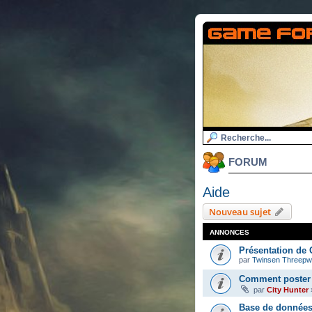
FORUM
Aide
Nouveau sujet
ANNONCES
Présentation de 
par
Twinsen Threep
Comment poster 
par
City Hunter
Base de données 