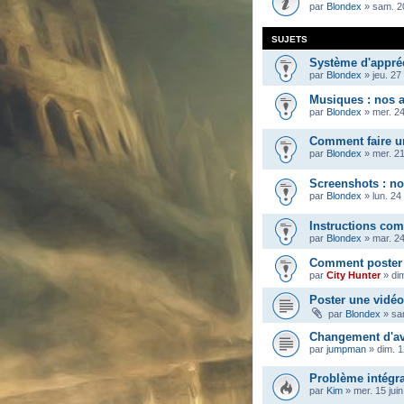
par
Blondex
»
sam. 2
SUJETS
Système d'appréc
par
Blondex
»
jeu. 27
Musiques : nos a
par
Blondex
»
mer. 24
Comment faire u
par
Blondex
»
mer. 2
Screenshots : no
par
Blondex
»
lun. 24
Instructions com
par
Blondex
»
mar. 2
Comment poster 
par
City Hunter
»
di
Poster une vidéo
par
Blondex
»
sa
Changement d'ava
par
jumpman
»
dim. 
Problème intégra
par
Kim
»
mer. 15 jui