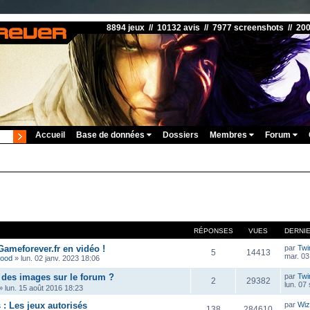
8894 jeux // 10132 avis // 7977 screenshots // 20
Accueil
Base de données
Dossiers
Membres
Forum
RÉPONSES
VUES
DERNI
Gameforever.fr en vidéo !
par
Twi
5
14413
mar. 03
wood
»
lun. 02 janv. 2023 18:06
des images sur le forum ?
par
Twi
2
29382
lun. 07
»
lun. 15 août 2016 18:23
: Les jeux autorisés
par
Wiz
138
284610