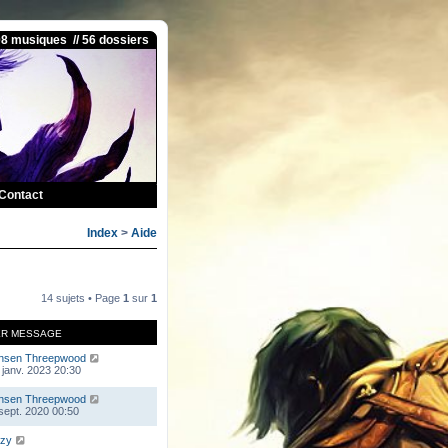
08 musiques // 56 dossiers
Contact
Index
>
Aide
14 sujets • Page
1
sur
1
ER MESSAGE
nsen Threepwood
 janv. 2023 20:30
nsen Threepwood
 sept. 2020 00:50
zy