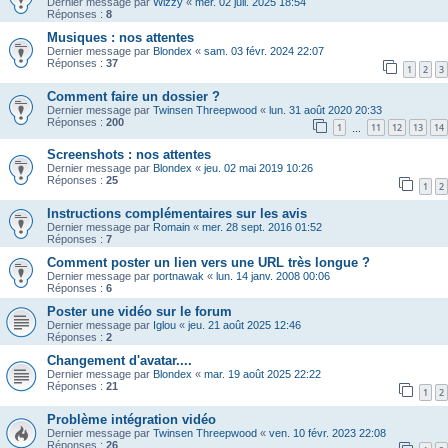
Dernier message par
Wizzy
«
mer. 02 juil. 2025 18:54
Réponses :
8
Musiques : nos attentes
Dernier message par
Blondex
«
sam. 03 févr. 2024 22:07
Réponses :
37
1
2
3
Comment faire un dossier ?
Dernier message par
Twinsen Threepwood
«
lun. 31 août 2020 20:33
Réponses :
200
1
11
12
13
14
…
Screenshots : nos attentes
Dernier message par
Blondex
«
jeu. 02 mai 2019 10:26
Réponses :
25
1
2
Instructions complémentaires sur les avis
Dernier message par
Romain
«
mer. 28 sept. 2016 01:52
Réponses :
7
Comment poster un lien vers une URL très longue ?
Dernier message par
portnawak
«
lun. 14 janv. 2008 00:06
Réponses :
6
Poster une vidéo sur le forum
Dernier message par
Iglou
«
jeu. 21 août 2025 12:46
Réponses :
2
Changement d'avatar....
Dernier message par
Blondex
«
mar. 19 août 2025 22:22
Réponses :
21
1
2
Problème intégration vidéo
Dernier message par
Twinsen Threepwood
«
ven. 10 févr. 2023 22:08
Réponses :
26