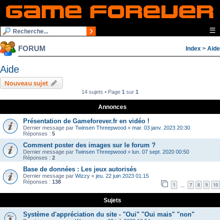
☰
FORUM
Index
>
Aide
Aide
Nouveau sujet
14 sujets • Page
1
sur
1
Annonces
Présentation de Gameforever.fr en vidéo !
Dernier message par
Twinsen Threepwood
«
mar. 03 janv. 2023 20:30
Réponses :
5
Comment poster des images sur le forum ?
Dernier message par
Twinsen Threepwood
«
lun. 07 sept. 2020 00:50
Réponses :
2
Base de données : Les jeux autorisés
Dernier message par
Wizzy
«
jeu. 22 juin 2023 01:15
Réponses :
138
1
7
8
9
10
…
Sujets
Système d'appréciation du site - "Oui" "Oui mais" "non"