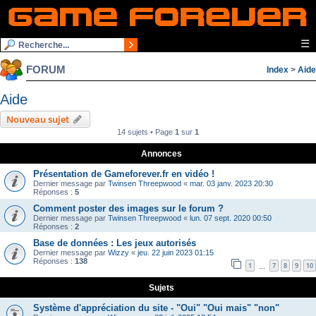
☰
FORUM
Index
>
Aide
Aide
Nouveau sujet
14 sujets • Page
1
sur
1
Annonces
Présentation de Gameforever.fr en vidéo !
Dernier message par
Twinsen Threepwood
«
mar. 03 janv. 2023 20:30
Réponses :
5
Comment poster des images sur le forum ?
Dernier message par
Twinsen Threepwood
«
lun. 07 sept. 2020 00:50
Réponses :
2
Base de données : Les jeux autorisés
Dernier message par
Wizzy
«
jeu. 22 juin 2023 01:15
Réponses :
138
1
7
8
9
10
…
Sujets
Système d'appréciation du site - "Oui" "Oui mais" "non"