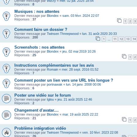
Dernier message par
Wizzy
«
mer. 02 juil. 2025 18:54
Réponses :
8
Musiques : nos attentes
Dernier message par
Blondex
«
sam. 03 févr. 2024 22:07
Réponses :
37
1
2
3
Comment faire un dossier ?
Dernier message par
Twinsen Threepwood
«
lun. 31 août 2020 20:33
Réponses :
200
1
11
12
13
14
…
Screenshots : nos attentes
Dernier message par
Blondex
«
jeu. 02 mai 2019 10:26
Réponses :
25
1
2
Instructions complémentaires sur les avis
Dernier message par
Romain
«
mer. 28 sept. 2016 01:52
Réponses :
7
Comment poster un lien vers une URL très longue ?
Dernier message par
portnawak
«
lun. 14 janv. 2008 00:06
Réponses :
6
Poster une vidéo sur le forum
Dernier message par
Iglou
«
jeu. 21 août 2025 12:46
Réponses :
2
Changement d'avatar....
Dernier message par
Blondex
«
mar. 19 août 2025 22:22
Réponses :
21
1
2
Problème intégration vidéo
Dernier message par
Twinsen Threepwood
«
ven. 10 févr. 2023 22:08
Réponses :
26