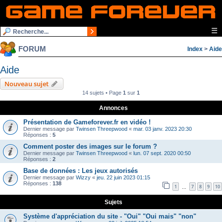
☰
FORUM
Index
>
Aide
Aide
Nouveau sujet
14 sujets • Page
1
sur
1
Annonces
Présentation de Gameforever.fr en vidéo !
Dernier message par
Twinsen Threepwood
«
mar. 03 janv. 2023 20:30
Réponses :
5
Comment poster des images sur le forum ?
Dernier message par
Twinsen Threepwood
«
lun. 07 sept. 2020 00:50
Réponses :
2
Base de données : Les jeux autorisés
Dernier message par
Wizzy
«
jeu. 22 juin 2023 01:15
Réponses :
138
1
7
8
9
10
…
Sujets
Système d'appréciation du site - "Oui" "Oui mais" "non"