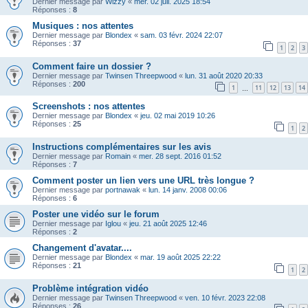
Dernier message par
Wizzy
«
mer. 02 juil. 2025 18:54
Réponses :
8
Musiques : nos attentes
Dernier message par
Blondex
«
sam. 03 févr. 2024 22:07
Réponses :
37
1
2
3
Comment faire un dossier ?
Dernier message par
Twinsen Threepwood
«
lun. 31 août 2020 20:33
Réponses :
200
1
11
12
13
14
…
Screenshots : nos attentes
Dernier message par
Blondex
«
jeu. 02 mai 2019 10:26
Réponses :
25
1
2
Instructions complémentaires sur les avis
Dernier message par
Romain
«
mer. 28 sept. 2016 01:52
Réponses :
7
Comment poster un lien vers une URL très longue ?
Dernier message par
portnawak
«
lun. 14 janv. 2008 00:06
Réponses :
6
Poster une vidéo sur le forum
Dernier message par
Iglou
«
jeu. 21 août 2025 12:46
Réponses :
2
Changement d'avatar....
Dernier message par
Blondex
«
mar. 19 août 2025 22:22
Réponses :
21
1
2
Problème intégration vidéo
Dernier message par
Twinsen Threepwood
«
ven. 10 févr. 2023 22:08
Réponses :
26