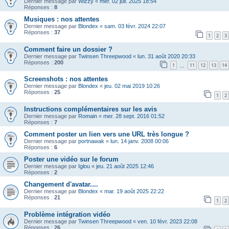
Dernier message par
Wizzy
«
mer. 02 juil. 2025 18:54
Réponses :
8
Musiques : nos attentes
Dernier message par
Blondex
«
sam. 03 févr. 2024 22:07
Réponses :
37
1
2
3
Comment faire un dossier ?
Dernier message par
Twinsen Threepwood
«
lun. 31 août 2020 20:33
Réponses :
200
1
11
12
13
14
…
Screenshots : nos attentes
Dernier message par
Blondex
«
jeu. 02 mai 2019 10:26
Réponses :
25
1
2
Instructions complémentaires sur les avis
Dernier message par
Romain
«
mer. 28 sept. 2016 01:52
Réponses :
7
Comment poster un lien vers une URL très longue ?
Dernier message par
portnawak
«
lun. 14 janv. 2008 00:06
Réponses :
6
Poster une vidéo sur le forum
Dernier message par
Iglou
«
jeu. 21 août 2025 12:46
Réponses :
2
Changement d'avatar....
Dernier message par
Blondex
«
mar. 19 août 2025 22:22
Réponses :
21
1
2
Problème intégration vidéo
Dernier message par
Twinsen Threepwood
«
ven. 10 févr. 2023 22:08
Réponses :
26