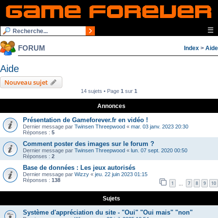
☰
FORUM
Index
>
Aide
Aide
Nouveau sujet
14 sujets • Page
1
sur
1
Annonces
Présentation de Gameforever.fr en vidéo !
Dernier message par
Twinsen Threepwood
«
mar. 03 janv. 2023 20:30
Réponses :
5
Comment poster des images sur le forum ?
Dernier message par
Twinsen Threepwood
«
lun. 07 sept. 2020 00:50
Réponses :
2
Base de données : Les jeux autorisés
Dernier message par
Wizzy
«
jeu. 22 juin 2023 01:15
Réponses :
138
1
7
8
9
10
…
Sujets
Système d'appréciation du site - "Oui" "Oui mais" "non"