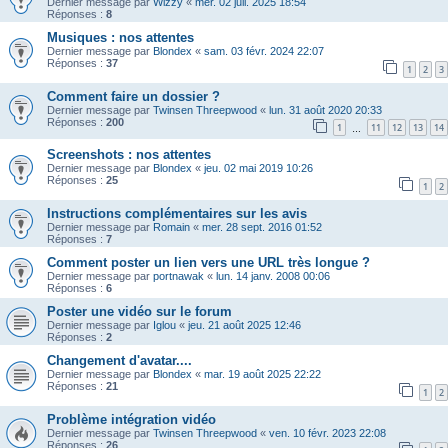
Dernier message par
Wizzy
«
mer. 02 juil. 2025 18:54
Réponses :
8
Musiques : nos attentes
Dernier message par
Blondex
«
sam. 03 févr. 2024 22:07
Réponses :
37
1
2
3
Comment faire un dossier ?
Dernier message par
Twinsen Threepwood
«
lun. 31 août 2020 20:33
Réponses :
200
1
11
12
13
14
…
Screenshots : nos attentes
Dernier message par
Blondex
«
jeu. 02 mai 2019 10:26
Réponses :
25
1
2
Instructions complémentaires sur les avis
Dernier message par
Romain
«
mer. 28 sept. 2016 01:52
Réponses :
7
Comment poster un lien vers une URL très longue ?
Dernier message par
portnawak
«
lun. 14 janv. 2008 00:06
Réponses :
6
Poster une vidéo sur le forum
Dernier message par
Iglou
«
jeu. 21 août 2025 12:46
Réponses :
2
Changement d'avatar....
Dernier message par
Blondex
«
mar. 19 août 2025 22:22
Réponses :
21
1
2
Problème intégration vidéo
Dernier message par
Twinsen Threepwood
«
ven. 10 févr. 2023 22:08
Réponses :
26