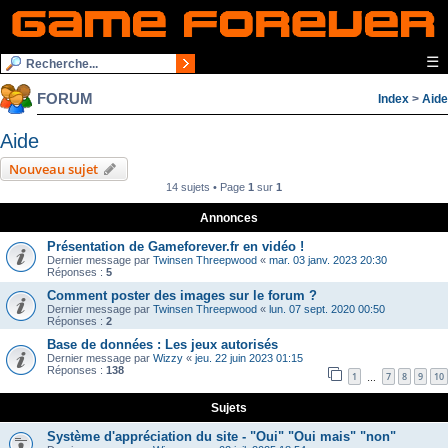
☰
FORUM
Index
>
Aide
Aide
Nouveau sujet
14 sujets • Page
1
sur
1
Annonces
Présentation de Gameforever.fr en vidéo !
Dernier message par
Twinsen Threepwood
«
mar. 03 janv. 2023 20:30
Réponses :
5
Comment poster des images sur le forum ?
Dernier message par
Twinsen Threepwood
«
lun. 07 sept. 2020 00:50
Réponses :
2
Base de données : Les jeux autorisés
Dernier message par
Wizzy
«
jeu. 22 juin 2023 01:15
Réponses :
138
1
7
8
9
10
…
Sujets
Système d'appréciation du site - "Oui" "Oui mais" "non"