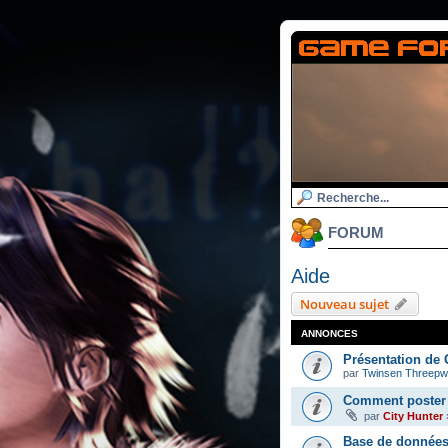
FORUM
Aide
Nouveau sujet
ANNONCES
Présentation de 
par
Twinsen Threep
Comment poster 
par
City Hunter
Base de données 