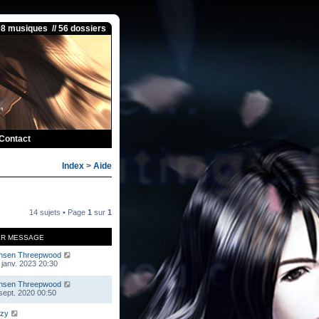
08 musiques // 56 dossiers
Contact
Index
>
Aide
14 sujets • Page
1
sur
1
ER MESSAGE
nsen Threepwood
 janv. 2023 20:30
nsen Threepwood
 sept. 2020 00:50
zy