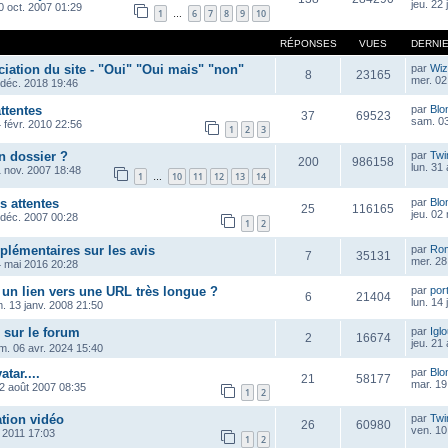
jeu. 22
0 oct. 2007 01:29
1
6
7
8
9
10
…
RÉPONSES
VUES
DERNI
iation du site - "Oui" "Oui mais" "non"
par
Wiz
8
23165
mer. 02 
 déc. 2018 19:46
ttentes
par
Blo
37
69523
sam. 03
 févr. 2010 22:56
1
2
3
n dossier ?
par
Twi
200
986158
lun. 31
1 nov. 2007 18:48
1
10
11
12
13
14
…
s attentes
par
Blo
25
116165
jeu. 02
 déc. 2007 00:28
1
2
plémentaires sur les avis
par
Ro
7
35131
mer. 28
4 mai 2016 20:28
un lien vers une URL très longue ?
par
por
6
21404
lun. 14
m. 13 janv. 2008 21:50
 sur le forum
par
Igl
2
16674
jeu. 21
m. 06 avr. 2024 15:40
tar....
par
Blo
21
58177
mar. 19
12 août 2007 08:35
1
2
tion vidéo
par
Twi
26
60980
ven. 10
n 2011 17:03
1
2