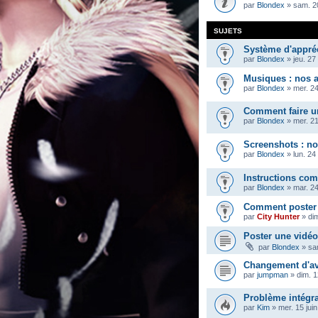
par
Blondex
»
sam. 2
SUJETS
Système d'appréc
par
Blondex
»
jeu. 27
Musiques : nos a
par
Blondex
»
mer. 24
Comment faire u
par
Blondex
»
mer. 2
Screenshots : no
par
Blondex
»
lun. 24
Instructions com
par
Blondex
»
mar. 2
Comment poster 
par
City Hunter
»
di
Poster une vidéo
par
Blondex
»
sa
Changement d'ava
par
jumpman
»
dim. 
Problème intégra
par
Kim
»
mer. 15 jui