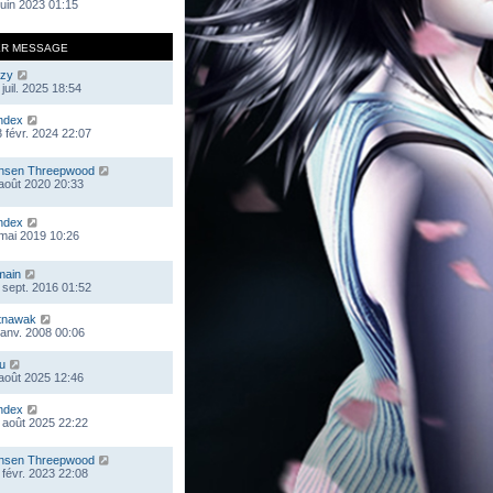
 juin 2023 01:15
ER MESSAGE
zy
juil. 2025 18:54
ndex
 févr. 2024 22:07
nsen Threepwood
 août 2020 20:33
ndex
 mai 2019 10:26
main
 sept. 2016 01:52
tnawak
 janv. 2008 00:06
ou
 août 2025 12:46
ndex
 août 2025 22:22
nsen Threepwood
 févr. 2023 22:08