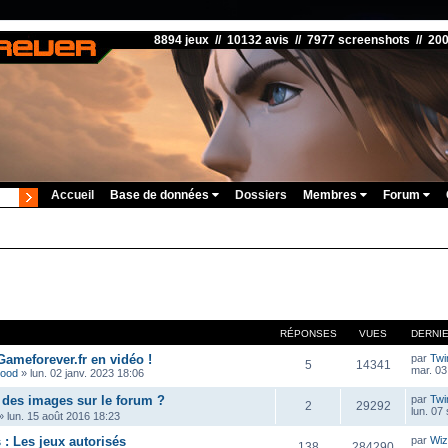
8894 jeux // 10132 avis // 7977 screenshots // 20
Accueil
Base de données
Dossiers
Membres
Forum
RÉPONSES
VUES
DERNI
Gameforever.fr en vidéo !
par
Twi
5
14341
mar. 03
wood
»
lun. 02 janv. 2023 18:06
des images sur le forum ?
par
Twi
2
29292
lun. 07
»
lun. 15 août 2016 18:23
: Les jeux autorisés
par
Wiz
138
284290