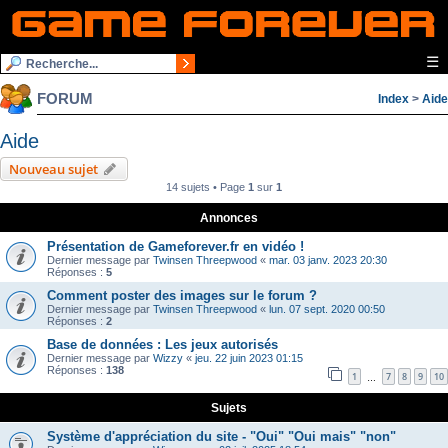
☰
FORUM
Index
>
Aide
Aide
Nouveau sujet
14 sujets • Page
1
sur
1
Annonces
Présentation de Gameforever.fr en vidéo !
Dernier message par
Twinsen Threepwood
«
mar. 03 janv. 2023 20:30
Réponses :
5
Comment poster des images sur le forum ?
Dernier message par
Twinsen Threepwood
«
lun. 07 sept. 2020 00:50
Réponses :
2
Base de données : Les jeux autorisés
Dernier message par
Wizzy
«
jeu. 22 juin 2023 01:15
Réponses :
138
1
7
8
9
10
…
Sujets
Système d'appréciation du site - "Oui" "Oui mais" "non"