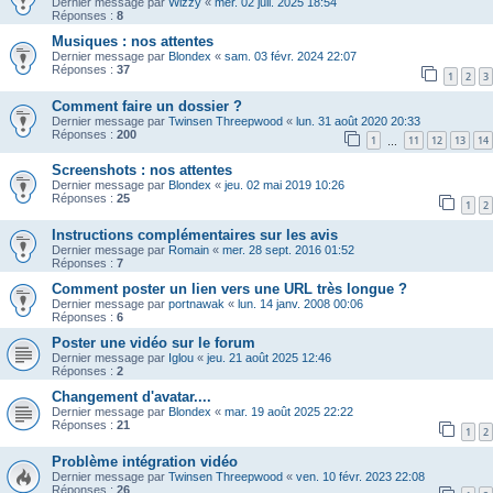
Dernier message par
Wizzy
«
mer. 02 juil. 2025 18:54
Réponses :
8
Musiques : nos attentes
Dernier message par
Blondex
«
sam. 03 févr. 2024 22:07
Réponses :
37
1
2
3
Comment faire un dossier ?
Dernier message par
Twinsen Threepwood
«
lun. 31 août 2020 20:33
Réponses :
200
1
11
12
13
14
…
Screenshots : nos attentes
Dernier message par
Blondex
«
jeu. 02 mai 2019 10:26
Réponses :
25
1
2
Instructions complémentaires sur les avis
Dernier message par
Romain
«
mer. 28 sept. 2016 01:52
Réponses :
7
Comment poster un lien vers une URL très longue ?
Dernier message par
portnawak
«
lun. 14 janv. 2008 00:06
Réponses :
6
Poster une vidéo sur le forum
Dernier message par
Iglou
«
jeu. 21 août 2025 12:46
Réponses :
2
Changement d'avatar....
Dernier message par
Blondex
«
mar. 19 août 2025 22:22
Réponses :
21
1
2
Problème intégration vidéo
Dernier message par
Twinsen Threepwood
«
ven. 10 févr. 2023 22:08
Réponses :
26