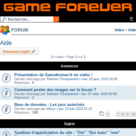
☰
FORUM
Index
>
Aide
Aide
Nouveau sujet
14 sujets • Page
1
sur
1
Annonces
Présentation de Gameforever.fr en vidéo !
Dernier message par
Twinsen Threepwood
«
mar. 03 janv. 2023 20:30
Réponses :
5
Comment poster des images sur le forum ?
Dernier message par
Twinsen Threepwood
«
lun. 07 sept. 2020 00:50
Réponses :
2
Base de données : Les jeux autorisés
Dernier message par
Wizzy
«
jeu. 22 juin 2023 01:15
Réponses :
138
1
7
8
9
10
…
Sujets
Système d'appréciation du site - "Oui" "Oui mais" "non"