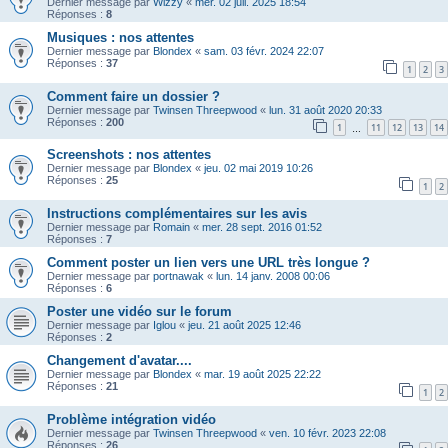
Dernier message par
Wizzy
«
mer. 02 juil. 2025 18:54
Réponses :
8
Musiques : nos attentes
Dernier message par
Blondex
«
sam. 03 févr. 2024 22:07
Réponses :
37
1
2
3
Comment faire un dossier ?
Dernier message par
Twinsen Threepwood
«
lun. 31 août 2020 20:33
Réponses :
200
1
11
12
13
14
…
Screenshots : nos attentes
Dernier message par
Blondex
«
jeu. 02 mai 2019 10:26
Réponses :
25
1
2
Instructions complémentaires sur les avis
Dernier message par
Romain
«
mer. 28 sept. 2016 01:52
Réponses :
7
Comment poster un lien vers une URL très longue ?
Dernier message par
portnawak
«
lun. 14 janv. 2008 00:06
Réponses :
6
Poster une vidéo sur le forum
Dernier message par
Iglou
«
jeu. 21 août 2025 12:46
Réponses :
2
Changement d'avatar....
Dernier message par
Blondex
«
mar. 19 août 2025 22:22
Réponses :
21
1
2
Problème intégration vidéo
Dernier message par
Twinsen Threepwood
«
ven. 10 févr. 2023 22:08
Réponses :
26