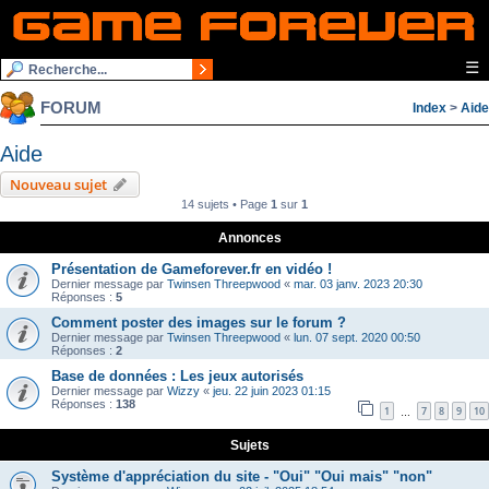
☰
FORUM
Index
>
Aide
Aide
Nouveau sujet
14 sujets • Page
1
sur
1
Annonces
Présentation de Gameforever.fr en vidéo !
Dernier message par
Twinsen Threepwood
«
mar. 03 janv. 2023 20:30
Réponses :
5
Comment poster des images sur le forum ?
Dernier message par
Twinsen Threepwood
«
lun. 07 sept. 2020 00:50
Réponses :
2
Base de données : Les jeux autorisés
Dernier message par
Wizzy
«
jeu. 22 juin 2023 01:15
Réponses :
138
1
7
8
9
10
…
Sujets
Système d'appréciation du site - "Oui" "Oui mais" "non"