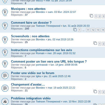
Dernier message par
Wizzy
«
mer. 02 juil. 2025 18:54
Réponses :
8
Musiques : nos attentes
Dernier message par
Blondex
«
sam. 03 févr. 2024 22:07
Réponses :
37
1
2
3
Comment faire un dossier ?
Dernier message par
Twinsen Threepwood
«
lun. 31 août 2020 20:33
Réponses :
200
1
11
12
13
14
…
Screenshots : nos attentes
Dernier message par
Blondex
«
jeu. 02 mai 2019 10:26
Réponses :
25
1
2
Instructions complémentaires sur les avis
Dernier message par
Romain
«
mer. 28 sept. 2016 01:52
Réponses :
7
Comment poster un lien vers une URL très longue ?
Dernier message par
portnawak
«
lun. 14 janv. 2008 00:06
Réponses :
6
Poster une vidéo sur le forum
Dernier message par
Iglou
«
jeu. 21 août 2025 12:46
Réponses :
2
Changement d'avatar....
Dernier message par
Blondex
«
mar. 19 août 2025 22:22
Réponses :
21
1
2
Problème intégration vidéo
Dernier message par
Twinsen Threepwood
«
ven. 10 févr. 2023 22:08
Réponses :
26