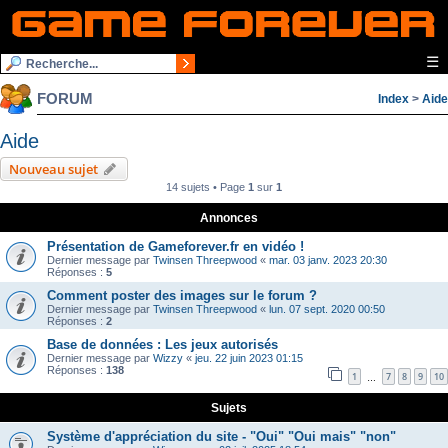
☰
FORUM
Index
>
Aide
Aide
Nouveau sujet
14 sujets • Page
1
sur
1
Annonces
Présentation de Gameforever.fr en vidéo !
Dernier message par
Twinsen Threepwood
«
mar. 03 janv. 2023 20:30
Réponses :
5
Comment poster des images sur le forum ?
Dernier message par
Twinsen Threepwood
«
lun. 07 sept. 2020 00:50
Réponses :
2
Base de données : Les jeux autorisés
Dernier message par
Wizzy
«
jeu. 22 juin 2023 01:15
Réponses :
138
1
7
8
9
10
…
Sujets
Système d'appréciation du site - "Oui" "Oui mais" "non"