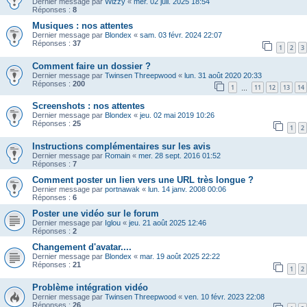
Dernier message par
Wizzy
«
mer. 02 juil. 2025 18:54
Réponses :
8
Musiques : nos attentes
Dernier message par
Blondex
«
sam. 03 févr. 2024 22:07
Réponses :
37
1
2
3
Comment faire un dossier ?
Dernier message par
Twinsen Threepwood
«
lun. 31 août 2020 20:33
Réponses :
200
1
11
12
13
14
…
Screenshots : nos attentes
Dernier message par
Blondex
«
jeu. 02 mai 2019 10:26
Réponses :
25
1
2
Instructions complémentaires sur les avis
Dernier message par
Romain
«
mer. 28 sept. 2016 01:52
Réponses :
7
Comment poster un lien vers une URL très longue ?
Dernier message par
portnawak
«
lun. 14 janv. 2008 00:06
Réponses :
6
Poster une vidéo sur le forum
Dernier message par
Iglou
«
jeu. 21 août 2025 12:46
Réponses :
2
Changement d'avatar....
Dernier message par
Blondex
«
mar. 19 août 2025 22:22
Réponses :
21
1
2
Problème intégration vidéo
Dernier message par
Twinsen Threepwood
«
ven. 10 févr. 2023 22:08
Réponses :
26