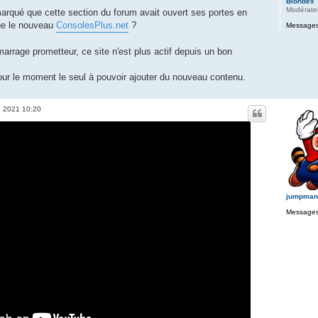
Blondex
Modérate
marqué que cette section du forum avait ouvert ses portes en
e le nouveau
ConsolesPlus.net
?
Messages
marrage prometteur, ce site n'est plus actif depuis un bon
 pour le moment le seul à pouvoir ajouter du nouveau contenu.
. 2021 10:20
jumpman
Messages