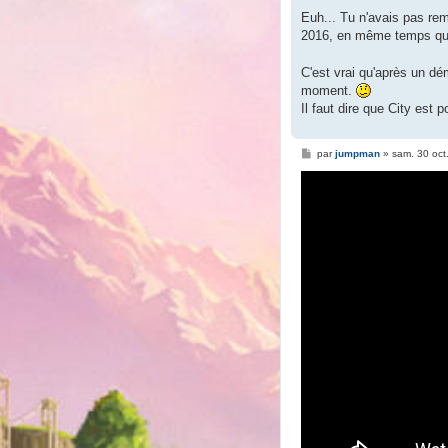
Euh... Tu n'avais pas re
2016, en même temps qu
C'est vrai qu'après un dé
moment.
Il faut dire que City est
M
par
jumpman
»
sam. 30 oct
e
s
s
a
g
e