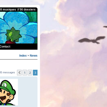
08 musiques // 56 dossiers
Contact
Index
>
News
1
2
3
Précédente
35 messages