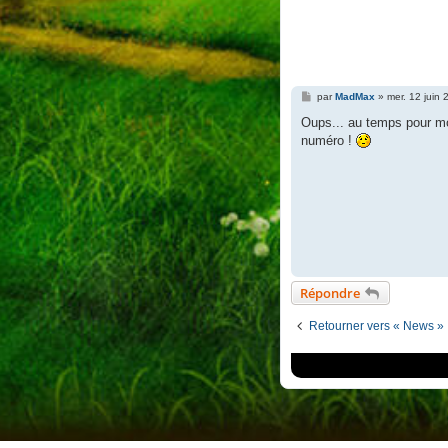
M
par
MadMax
»
mer. 12 juin
e
s
Oups... au temps pour mo
s
numéro !
a
g
e
Répondre
Retourner vers « News »