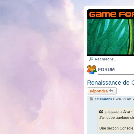
FORUM
Renaissance de C
Répondre
M
par
Blondex
»
ven. 29 oct.
e
s
s
jumpman a écrit :
a
g
J'ai loupé quelque c
e
Une section Consoles