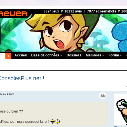
8894 jeux // 10132 avis // 7977 screenshots // 20
Accueil
Base de données
Dossiers
Membres
Forum
onsolesPlus.net !
 2021 18:34
hose où bien ??
Plus.net... mais pourquoi faire ?