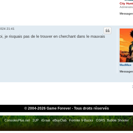
City Hunt
Administr
Messages
 2024 21:41
i, je risquais pas de le trouver en cherchant dans le mauvais
MadMax
Messages
© 2004-
2026 Game Forever - Tous droits réservés
ConsolesPlus.net
1UP
iGraal
eBuyClub
Fortnite V-Bucks
OSRS
Bubble Shooter