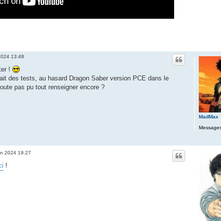
 2024 13:48
ter !
uait des tests, au hasard Dragon Saber version PCE dans le
oute pas pu tout renseigner encore ?
MadMax
Messages
uin 2024 19:27
ci
!