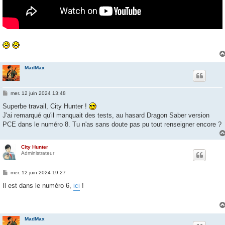
MadMax
M
mer. 12 juin 2024 13:48
e
s
Superbe travail, City Hunter !
s
J'ai remarqué qu'il manquait des tests, au hasard Dragon Saber version
a
g
PCE dans le numéro 8. Tu n'as sans doute pas pu tout renseigner encore ?
e
City Hunter
Administrateur
M
mer. 12 juin 2024 19:27
e
s
Il est dans le numéro 6,
ici
!
s
a
g
e
MadMax