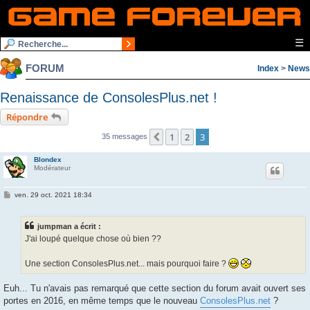
☰
FORUM
Index
>
News
Renaissance de ConsolesPlus.net !
Répondre
1
2
3
Précédente
35 messages
Blondex
Modérateur
M
ven. 29 oct. 2021 18:34
e
s
s
jumpman a écrit :
a
g
J'ai loupé quelque chose où bien ??
e
Une section ConsolesPlus.net... mais pourquoi faire ?
Euh... Tu n'avais pas remarqué que cette section du forum avait ouvert ses
portes en 2016, en même temps que le nouveau
ConsolesPlus.net
?