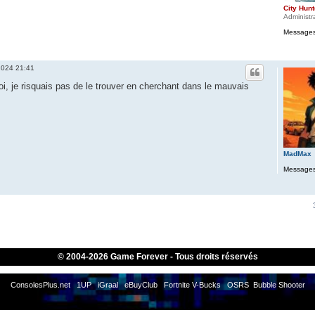
City Hunt
Administr
Messages
 2024 21:41
i, je risquais pas de le trouver en cherchant dans le mauvais
MadMax
Messages
© 2004-
2026 Game Forever - Tous droits réservés
ConsolesPlus.net
1UP
iGraal
eBuyClub
Fortnite V-Bucks
OSRS
Bubble Shooter