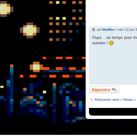
M
par
MadMax
»
mer. 12 juin
e
s
Oups... au temps pour mo
s
numéro !
a
g
e
Répondre
Retourner vers « News »