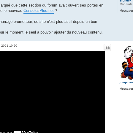
Blondex
Modérate
marqué que cette section du forum avait ouvert ses portes en
e le nouveau
ConsolesPlus.net
?
Messages
marrage prometteur, ce site n'est plus actif depuis un bon
 pour le moment le seul à pouvoir ajouter du nouveau contenu.
. 2021 10:20
jumpman
Messages