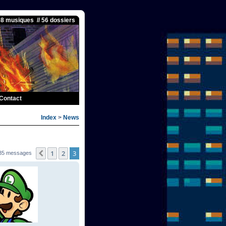
08 musiques // 56 dossiers
Contact
Index
>
News
1
2
3
Précédente
35 messages