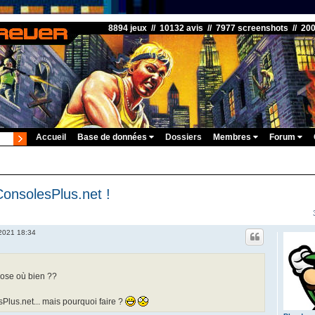
8894 jeux // 10132 avis // 7977 screenshots // 20
Accueil
Base de données
Dossiers
Membres
Forum
onsolesPlus.net !
 2021 18:34
hose où bien ??
Plus.net... mais pourquoi faire ?