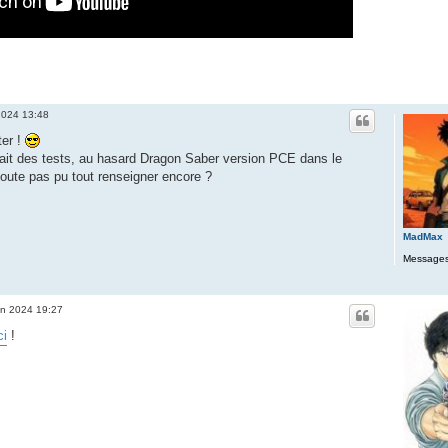
 2024 13:48
ter !
uait des tests, au hasard Dragon Saber version PCE dans le
oute pas pu tout renseigner encore ?
MadMax
Messages
uin 2024 19:27
ci
!