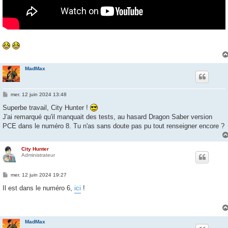
MadMax
M
mer. 12 juin 2024 13:48
e
s
Superbe travail, City Hunter !
s
J'ai remarqué qu'il manquait des tests, au hasard Dragon Saber version
a
g
PCE dans le numéro 8. Tu n'as sans doute pas pu tout renseigner encore ?
e
City Hunter
Administrateur
M
mer. 12 juin 2024 19:27
e
s
Il est dans le numéro 6,
ici
!
s
a
g
e
MadMax