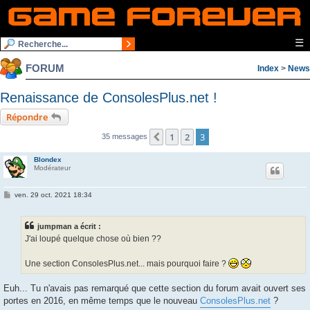
☰
FORUM
Index
>
News
Renaissance de ConsolesPlus.net !
Répondre
1
2
3
Précédente
35 messages
Blondex
Modérateur
M
ven. 29 oct. 2021 18:34
e
s
s
jumpman a écrit :
a
g
J'ai loupé quelque chose où bien ??
e
Une section ConsolesPlus.net... mais pourquoi faire ?
Euh... Tu n'avais pas remarqué que cette section du forum avait ouvert ses
portes en 2016, en même temps que le nouveau
ConsolesPlus.net
?