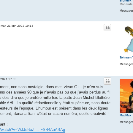
Blondex
Modérate
Messages
»
mar. 21 juin 2022 19:14
Twinsen
Messages
 2024 17:05
ent, non sans nostalgie, dans mes vieux C+ - je m'en suis
s des années 90 que je n'avais pas ou que j'avais perdus au fil
dois dire que je préfère mille fois la patte Jean-Michel Blottière
able AHL. La qualité rédactionnelle y était supérieure, sans doute
esteurs de l'époque. L'humour est présent dans les deux lignes
chement, Banana San, c'était un sacré numéro, quelle créativité !
MadMax
Messages
ant :
om/watch?v=WJJsBaZ ... FSR4AaABAg