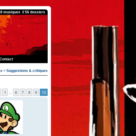
08 musiques // 56 dossiers
Contact
ex
>
Suggestions & critiques
e
10
sur
10
1
6
7
8
9
10
Précédente
…