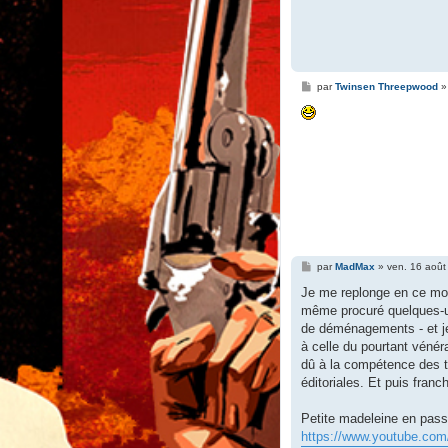
M
par
Twinsen Threepwood
e
s
s
a
g
e
M
par
MadMax
»
ven. 16 août
e
s
Je me replonge en ce mom
s
même procuré quelques-un
a
g
de déménagements - et je 
e
à celle du pourtant vénér
dû à la compétence des t
éditoriales. Et puis fran
Petite madeleine en pass
https://www.youtube.c