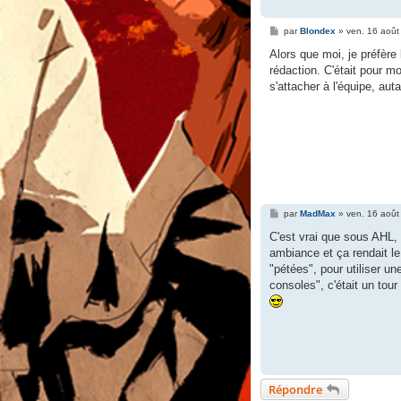
M
par
Blondex
»
ven. 16 août
e
s
Alors que moi, je préfère 
s
rédaction. C'était pour m
a
g
s'attacher à l'équipe, auta
e
M
par
MadMax
»
ven. 16 août
e
s
C'est vrai que sous AHL, 
s
ambiance et ça rendait le
a
g
"pétées", pour utiliser un
e
consoles", c'était un tour
Répondre