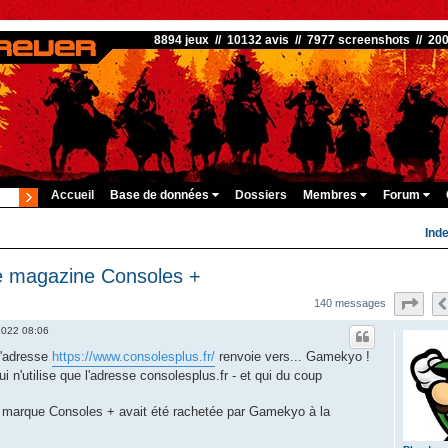
8894 jeux // 10132 avis // 7977 screenshots // 20
Accueil
Base de données
Dossiers
Membres
Forum
Ind
le magazine Consoles +
Pag
140 messages
 2022 08:06
l'adresse
https://www.consolesplus.fr/
renvoie vers... Gamekyo !
 n'utilise que l'adresse consolesplus.fr - et qui du coup
la marque Consoles + avait été rachetée par Gamekyo à la