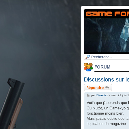
FORUM
Discussions sur 
Répondre
M
par
Blondex
»
mar. 21 juin
e
s
Voilà que j'apprends que 
s
Ou plutôt, un Gamekyo qui
a
g
fonctionne moins bien.
e
Mais j'avais oublié que 
liquidation du magazine.