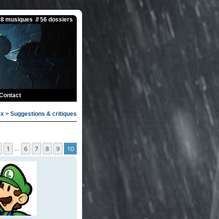
08 musiques // 56 dossiers
Contact
ex
>
Suggestions & critiques
e
10
sur
10
1
6
7
8
9
10
Précédente
…