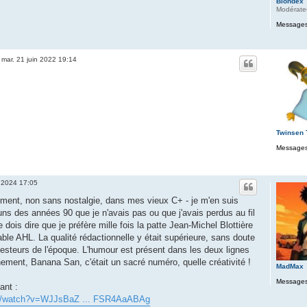
Blondex
Modérate
Messages
»
mar. 21 juin 2022 19:14
Twinsen
Messages
 2024 17:05
ent, non sans nostalgie, dans mes vieux C+ - je m'en suis
s des années 90 que je n'avais pas ou que j'avais perdus au fil
dois dire que je préfère mille fois la patte Jean-Michel Blottière
able AHL. La qualité rédactionnelle y était supérieure, sans doute
esteurs de l'époque. L'humour est présent dans les deux lignes
chement, Banana San, c'était un sacré numéro, quelle créativité !
MadMax
Messages
ant :
om/watch?v=WJJsBaZ ... FSR4AaABAg