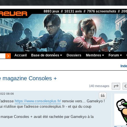
8893 jeux // 10131 avis // 7976 screenshots // 20
Accueil
Base de données
Dossiers
Membres
Forum
Ind
le magazine Consoles +
Pag
140 messages
 2022 08:06
l'adresse
https://www.consolesplus.fr/
renvoie vers... Gamekyo !
 n'utilise que l'adresse consolesplus.fr - et qui du coup
la marque Consoles + avait été rachetée par Gamekyo à la