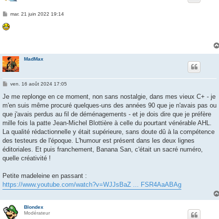
M
mar. 21 juin 2022 19:14
e
s
s
a
g
e
MadMax
M
ven. 16 août 2024 17:05
e
s
Je me replonge en ce moment, non sans nostalgie, dans mes vieux C+ - je
s
m'en suis même procuré quelques-uns des années 90 que je n'avais pas ou
a
g
que j'avais perdus au fil de déménagements - et je dois dire que je préfère
e
mille fois la patte Jean-Michel Blottière à celle du pourtant vénérable AHL.
La qualité rédactionnelle y était supérieure, sans doute dû à la compétence
des testeurs de l'époque. L'humour est présent dans les deux lignes
éditoriales. Et puis franchement, Banana San, c'était un sacré numéro,
quelle créativité !
Petite madeleine en passant :
https://www.youtube.com/watch?v=WJJsBaZ ... FSR4AaABAg
Blondex
Modérateur