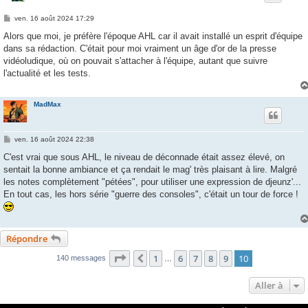
M
ven. 16 août 2024 17:29
e
s
Alors que moi, je préfère l'époque AHL car il avait installé un esprit d'équipe
s
dans sa rédaction. C'était pour moi vraiment un âge d'or de la presse
a
g
vidéoludique, où on pouvait s'attacher à l'équipe, autant que suivre
e
l'actualité et les tests.
MadMax
M
ven. 16 août 2024 22:38
e
s
C'est vrai que sous AHL, le niveau de déconnade était assez élevé, on
s
sentait la bonne ambiance et ça rendait le mag' très plaisant à lire. Malgré
a
g
les notes complètement "pétées", pour utiliser une expression de djeunz'...
e
En tout cas, les hors série "guerre des consoles", c'était un tour de force !
Répondre
Page
10
sur
10
1
6
7
8
9
10
Précédente
140 messages
…
Aller à