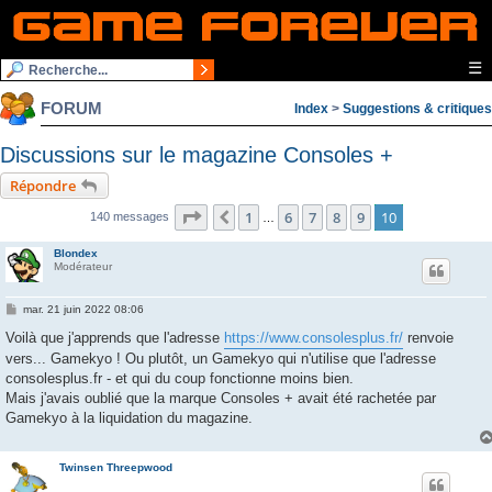
☰
FORUM
Index
>
Suggestions & critiques
Discussions sur le magazine Consoles +
Répondre
Page
10
sur
10
1
6
7
8
9
10
Précédente
140 messages
…
Blondex
Modérateur
M
mar. 21 juin 2022 08:06
e
s
Voilà que j'apprends que l'adresse
https://www.consolesplus.fr/
renvoie
s
vers... Gamekyo ! Ou plutôt, un Gamekyo qui n'utilise que l'adresse
a
g
consolesplus.fr - et qui du coup fonctionne moins bien.
e
Mais j'avais oublié que la marque Consoles + avait été rachetée par
Gamekyo à la liquidation du magazine.
Twinsen Threepwood