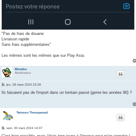
"Pas de frais de douane
Livraison rapide
Sans frais supplémentaires"
Les mêmes sont les mêmes que sur Play Asia.
Blondex
Modérateur
M
jeu. 28 mars 2024 23:28
e
s
Ils faisaient pas de l'import dans un lointain passé (genre les années 90) ?
s
a
g
e
Twinsen Threepwood
M
sam. 30 mars 2024 14:07
e
s
C'est bien possible, mais j'étais trop jeune à l'époque pour m'en rappeler !