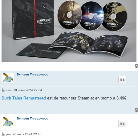
Twinsen Threepwood
M
dim. 10 mars 2024 22:34
e
s
Duck Tales Remastered
est de retour sur Steam et en promo à 3.49€.
s
a
g
e
Twinsen Threepwood
M
jeu. 28 mars 2024 22:48
e