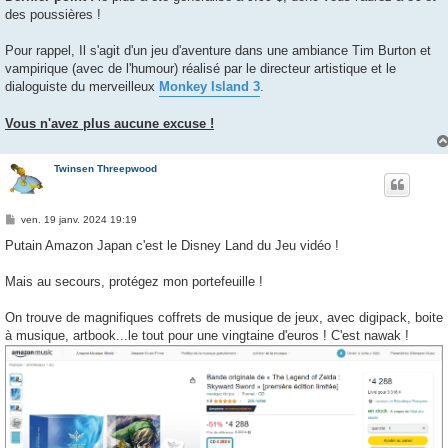
des poussières !
Pour rappel, Il s'agit d'un jeu d'aventure dans une ambiance Tim Burton et
vampirique (avec de l'humour) réalisé par le directeur artistique et le
dialoguiste du merveilleux
Monkey Island 3
.
Vous n'avez plus aucune excuse !
Twinsen Threepwood
M
ven. 19 janv. 2024 19:19
e
s
Putain Amazon Japan c'est le Disney Land du Jeu vidéo !
s
a
g
Mais au secours, protégez mon portefeuille !
e
On trouve de magnifiques coffrets de musique de jeux, avec digipack, boite
à musique, artbook...le tout pour une vingtaine d'euros ! C'est nawak !