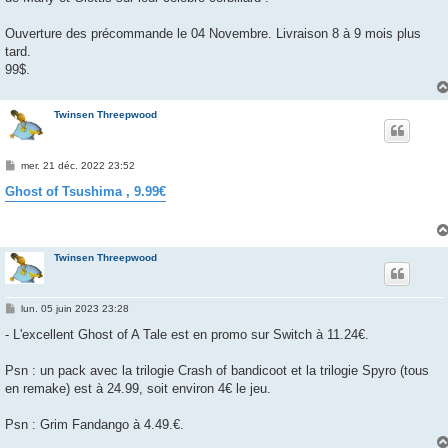
Ouverture des précommande le 04 Novembre. Livraison 8 à 9 mois plus
tard.
99$.
Twinsen Threepwood
M
mer. 21 déc. 2022 23:52
e
s
Ghost of Tsushima , 9.99€
s
a
g
e
Twinsen Threepwood
M
lun. 05 juin 2023 23:28
e
s
- L'excellent Ghost of A Tale est en promo sur Switch à 11.24€.
s
a
g
Psn : un pack avec la trilogie Crash of bandicoot et la trilogie Spyro (tous
e
en remake) est à 24.99, soit environ 4€ le jeu.
Psn : Grim Fandango à 4.49.€.