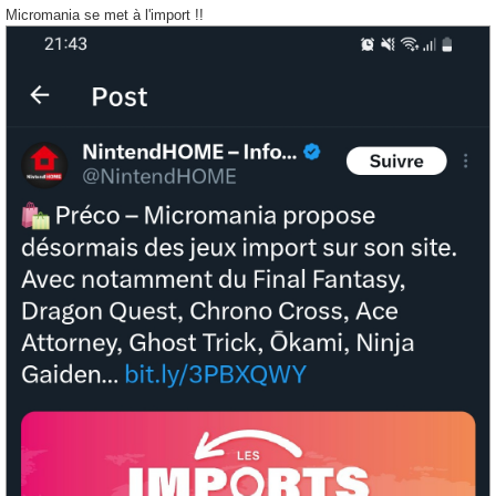
s
Micromania se met à l'import !!
s
a
g
e