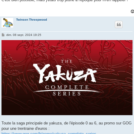
s
a
g
e
Twinsen Threepwood
M
dim. 08 sept. 2024 19:25
e
s
s
a
g
e
Toute la saga principale de yakuza, de l'épisode 0 au 6, au promo sur GOG
pour une trentraine d'euros :
https://www.gog.com/fr/game/yakuza_complete_series