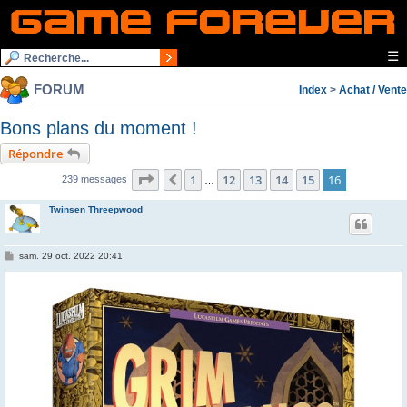
☰
FORUM
Index
>
Achat / Vente
Bons plans du moment !
Répondre
Page
16
sur
16
1
12
13
14
15
16
Précédente
239 messages
…
Twinsen Threepwood
M
sam. 29 oct. 2022 20:41
e
s
s
a
g
e