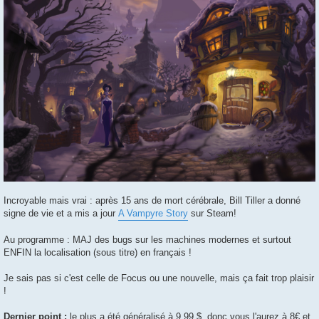
Incroyable mais vrai : après 15 ans de mort cérébrale, Bill Tiller a donné
signe de vie et a mis a jour
A Vampyre Story
sur Steam!
Au programme : MAJ des bugs sur les machines modernes et surtout
ENFIN la localisation (sous titre) en français !
Je sais pas si c'est celle de Focus ou une nouvelle, mais ça fait trop plaisir
!
Dernier point :
le plus a été généralisé à 9.99 $, donc vous l'aurez à 8€ et