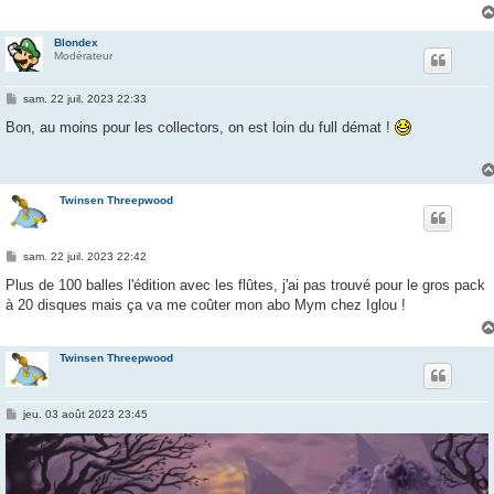
Blondex
Modérateur
M
sam. 22 juil. 2023 22:33
e
s
Bon, au moins pour les collectors, on est loin du full démat !
s
a
g
e
Twinsen Threepwood
M
sam. 22 juil. 2023 22:42
e
s
Plus de 100 balles l'édition avec les flûtes, j'ai pas trouvé pour le gros pack
s
à 20 disques mais ça va me coûter mon abo Mym chez Iglou !
a
g
e
Twinsen Threepwood
M
jeu. 03 août 2023 23:45
e
s
s
a
g
e