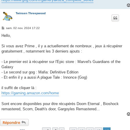
Twinsen Threepwood
M
sam. 02 nov. 2024 17:22
e
s
Hello,
s
a
g
Si vous avez Prime , il y a actuellement de nombreux , jeux à récupérer
e
gratuitement , notamment les 3 derniers ajouts :
- Le premier est à récupérer sur l'Epic store : Marvel's Guardians of the
Galaxy
- Le second sur gog : Mafia: Definitive Edition
- Et enfin il y a aussi A plague Tale : Innonce (Gog)
il suffit de cliquer là :
https://gaming.amazon.com/home
Sont encore disponibles pour être récupérés Doom Eternal , Bioshock
remastered, Scorn, Death's door, Gargoyles Remastered...
Répondre