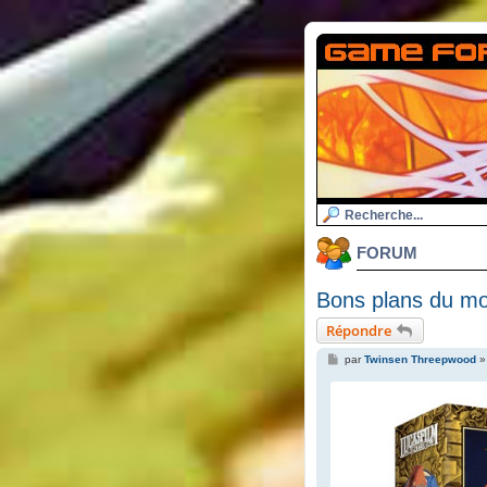
FORUM
Bons plans du m
Répondre
M
par
Twinsen Threepwood
e
s
s
a
g
e