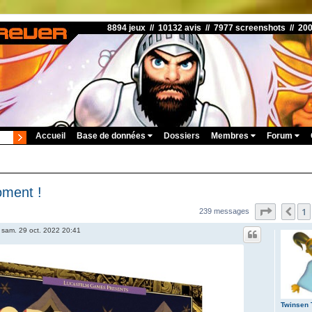
8894 jeux // 10132 avis // 7977 screenshots // 20
Accueil
Base de données
Dossiers
Membres
Forum
oment !
Page
16
s
1
Pré
239 messages
»
sam. 29 oct. 2022 20:41
Twinsen