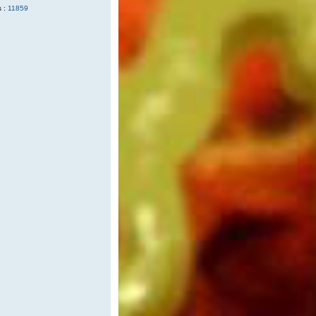
 :
11859