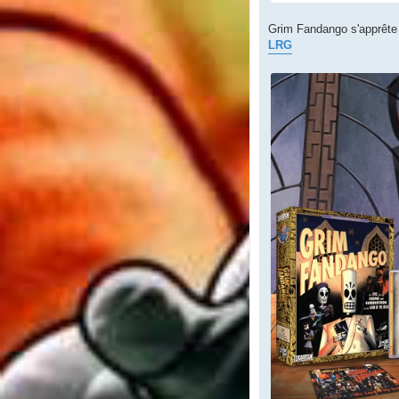
Grim Fandango s'apprête 
LRG