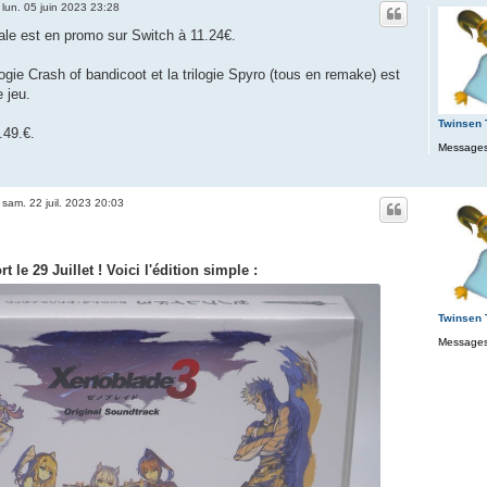
»
lun. 05 juin 2023 23:28
Tale est en promo sur Switch à 11.24€.
logie Crash of bandicoot et la trilogie Spyro (tous en remake) est
e jeu.
Twinsen
.49.€.
Messages
»
sam. 22 juil. 2023 20:03
 le 29 Juillet ! Voici l'édition simple :
Twinsen
Messages