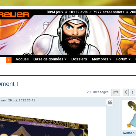
8894 jeux // 10132 avis // 7977 screenshots // 20
Accueil
Base de données
Dossiers
Membres
Forum
oment !
Page
16
s
1
Pré
239 messages
»
sam. 29 oct. 2022 20:41
Twinsen