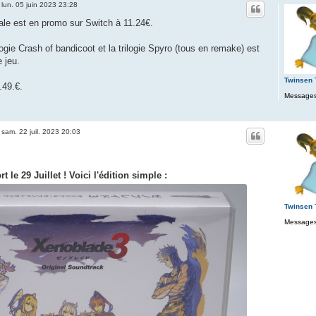
»
lun. 05 juin 2023 23:28
Tale est en promo sur Switch à 11.24€.
logie Crash of bandicoot et la trilogie Spyro (tous en remake) est
e jeu.
Twinsen
.49.€.
Messages
»
sam. 22 juil. 2023 20:03
 le 29 Juillet ! Voici l'édition simple :
Twinsen
Messages