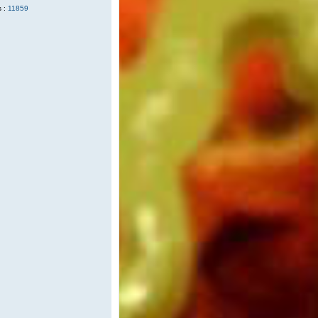
 :
11859