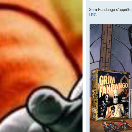
Grim Fandango s'apprête 
LRG