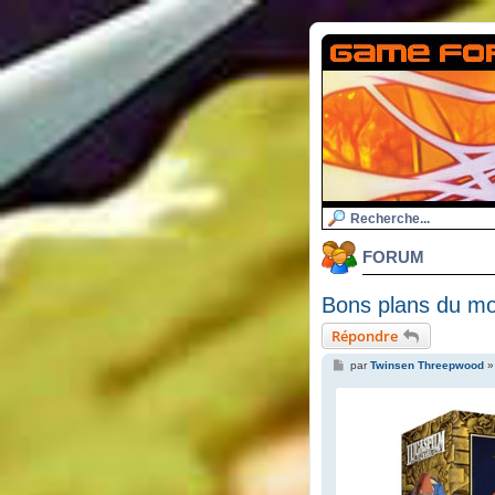
FORUM
Bons plans du m
Répondre
M
par
Twinsen Threepwood
e
s
s
a
g
e