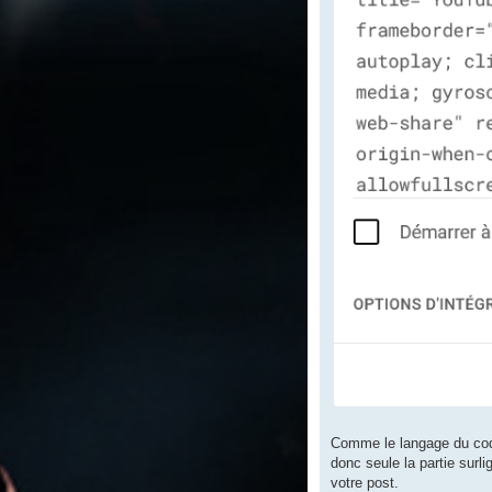
Comme le langage du code 
donc seule la partie surl
votre post.