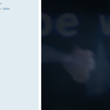
ur
 :
11814