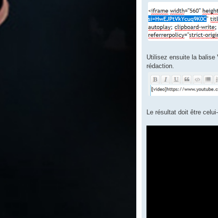
Utilisez ensuite la balis
rédaction.
Le résultat doit être celui-