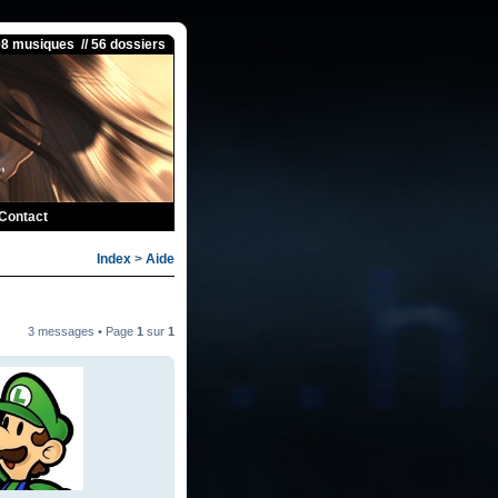
08 musiques // 56 dossiers
Contact
Index
>
Aide
3 messages • Page
1
sur
1