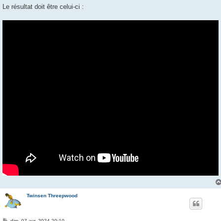
Le résultat doit être celui-ci :
Twinsen Threepwood
M
dim. 07 avr. 2024 20:10