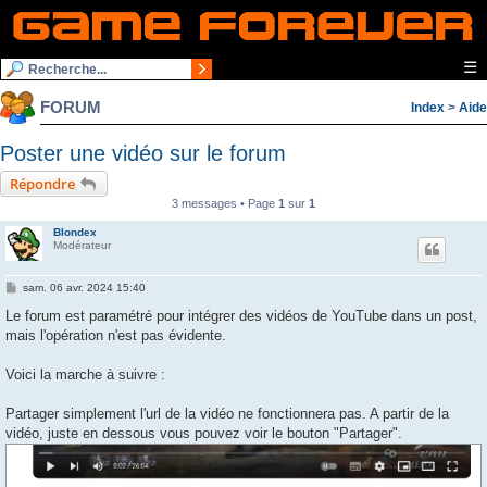
☰
FORUM
Index
>
Aide
Poster une vidéo sur le forum
Répondre
3 messages • Page
1
sur
1
Blondex
Modérateur
M
sam. 06 avr. 2024 15:40
e
s
Le forum est paramétré pour intégrer des vidéos de YouTube dans un post,
s
mais l'opération n'est pas évidente.
a
g
e
Voici la marche à suivre :
Partager simplement l'url de la vidéo ne fonctionnera pas. A partir de la
vidéo, juste en dessous vous pouvez voir le bouton "Partager".