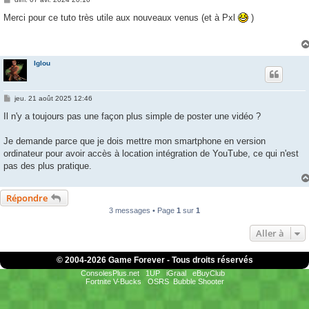
e
s
Merci pour ce tuto très utile aux nouveaux venus (et à Pxl
)
s
a
g
e
Iglou
M
jeu. 21 août 2025 12:46
e
s
Il n'y a toujours pas une façon plus simple de poster une vidéo ?
s
a
g
Je demande parce que je dois mettre mon smartphone en version
e
ordinateur pour avoir accès à location intégration de YouTube, ce qui n'est
pas des plus pratique.
Répondre
3 messages • Page
1
sur
1
Aller à
© 2004-
2026 Game Forever - Tous droits réservés
ConsolesPlus.net
1UP
iGraal
eBuyClub
Fortnite V-Bucks
OSRS
Bubble Shooter