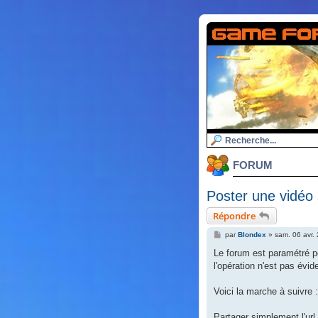
FORUM
Poster une vidéo 
Répondre
M
par
Blondex
»
sam. 06 avr.
e
s
Le forum est paramétré p
s
l'opération n'est pas évid
a
g
e
Voici la marche à suivre :
Partager simplement l'url 