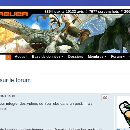
8894 jeux // 10132 avis // 7977 screenshots // 20
Accueil
Base de données
Dossiers
Membres
Forum
sur le forum
 2024 15:40
our intégrer des vidéos de YouTube dans un post, mais
ente.
de la vidéo ne fonctionnera pas. A partir de la vidéo, juste en