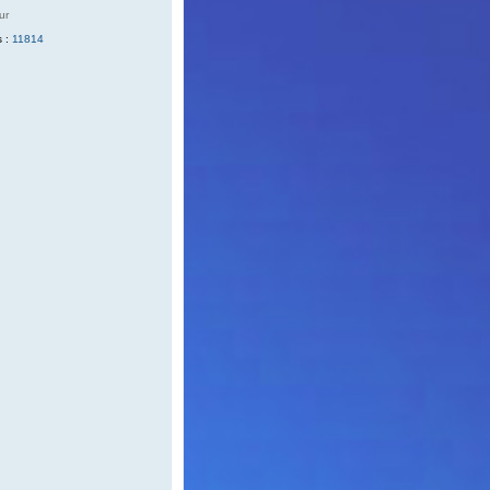
ur
 :
11814