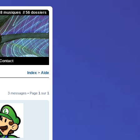
08 musiques // 56 dossiers
Contact
Index
>
Aide
3 messages • Page
1
sur
1