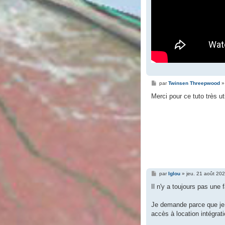
M
par
Twinsen Threepwood
e
s
Merci pour ce tuto très u
s
a
g
e
M
par
Iglou
»
jeu. 21 août 20
e
s
Il n'y a toujours pas une
s
a
g
Je demande parce que je 
e
accès à location intégrat