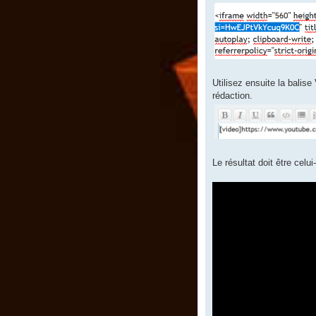
Utilisez ensuite la balis
rédaction.
Le résultat doit être celui-