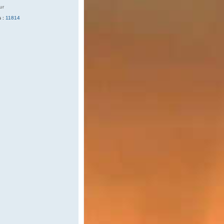
ur
 :
11814