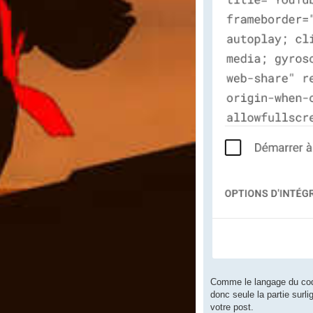
Comme le langage du code 
donc seule la partie surl
votre post.