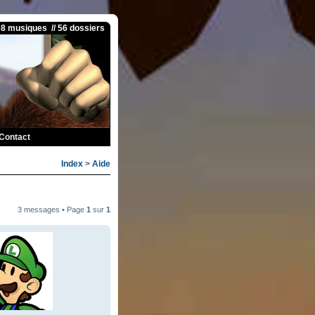
08 musiques // 56 dossiers
Contact
Index
>
Aide
3 messages • Page
1
sur
1