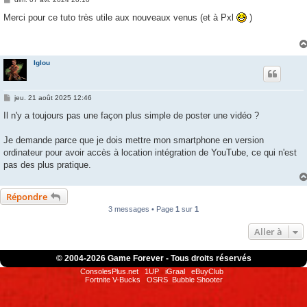
e
s
Merci pour ce tuto très utile aux nouveaux venus (et à Pxl
)
s
a
g
e
Iglou
M
jeu. 21 août 2025 12:46
e
s
Il n'y a toujours pas une façon plus simple de poster une vidéo ?
s
a
g
Je demande parce que je dois mettre mon smartphone en version
e
ordinateur pour avoir accès à location intégration de YouTube, ce qui n'est
pas des plus pratique.
Répondre
3 messages • Page
1
sur
1
Aller à
© 2004-
2026 Game Forever - Tous droits réservés
ConsolesPlus.net
1UP
iGraal
eBuyClub
Fortnite V-Bucks
OSRS
Bubble Shooter