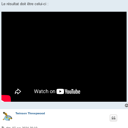
Le résultat doit être celui-ci :
Twinsen Threepwood
M
dim. 07 avr. 2024 20:10