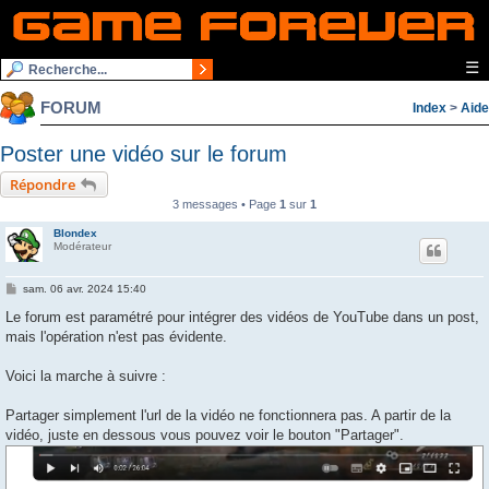
☰
FORUM
Index
>
Aide
Poster une vidéo sur le forum
Répondre
3 messages • Page
1
sur
1
Blondex
Modérateur
M
sam. 06 avr. 2024 15:40
e
s
Le forum est paramétré pour intégrer des vidéos de YouTube dans un post,
s
mais l'opération n'est pas évidente.
a
g
e
Voici la marche à suivre :
Partager simplement l'url de la vidéo ne fonctionnera pas. A partir de la
vidéo, juste en dessous vous pouvez voir le bouton "Partager".