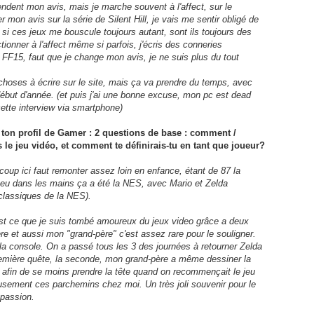
endent mon avis, mais je marche souvent à l'affect, sur le
 mon avis sur la série de Silent Hill, je vais me sentir obligé de
r si ces jeux me bouscule toujours autant, sont ils toujours des
tionner à l'affect même si parfois, j'écris des conneries
F15, faut que je change mon avis, je ne suis plus du tout
choses à écrire sur le site, mais ça va prendre du temps, avec
début d'année. (et puis j'ai une bonne excuse, mon pc est dead
cette interview via smartphone)
à ton profil de Gamer : 2 questions de base : comment /
le jeu vidéo, et comment te définirais-tu en tant que joueur?
up ici faut remonter assez loin en enfance, étant de 87 la
i eu dans les mains ça a été la NES, avec Mario et Zelda
 classiques de la NES).
'est ce que je suis tombé amoureux du jeux video grâce a deux
e et aussi mon "grand-père" c'est assez rare pour le souligner.
é la console. On a passé tous les 3 des journées à retourner Zelda
remière quête, la seconde, mon grand-père a même dessiner la
 afin de se moins prendre la tête quand on recommençait le jeu
eusement ces parchemins chez moi. Un très joli souvenir pour le
 passion.