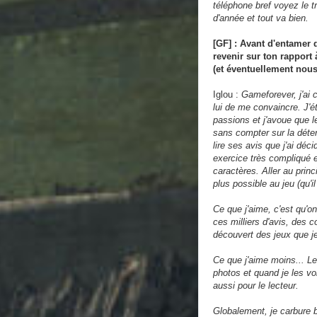
téléphone bref voyez le 
d'année et tout va bien.
[GF] : Avant d'entamer d
revenir sur ton rapport
(et éventuellement nous
Iglou :
Gameforever, j'ai 
lui de me convaincre. J'ét
passions et j'avoue que l
sans compter sur la déte
lire ses avis que j'ai déc
exercice très compliqué 
caractères. Aller au prin
plus possible au jeu (qu'i
Ce que j'aime, c'est qu'o
ces milliers d'avis, des 
découvert des jeux que j
Ce que j'aime moins... Le
photos et quand je les v
aussi pour le lecteur.
Globalement, je carbure b