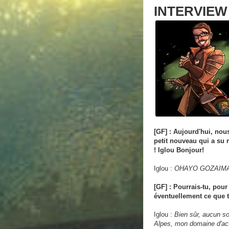
e
INTERVIEW
s
s
a
g
e
[GF] : Aujourd'hui, nous
petit nouveau qui a su 
! Iglou Bonjour!
Iglou :
OHAYO GOZAIMAS
[GF] : Pourrais-tu, pour
éventuellement ce que t
Iglou :
Bien sûr, aucun so
Alpes, mon domaine d'act