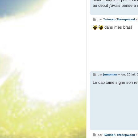
au début j'avais pense a
M
par
Twinsen Threepwood
e
s
dans mes bras!
s
a
g
e
M
par
jumpman
»
lun. 25 juil
e
s
Le capitaine signe son re
s
a
g
e
M
par
Twinsen Threepwood