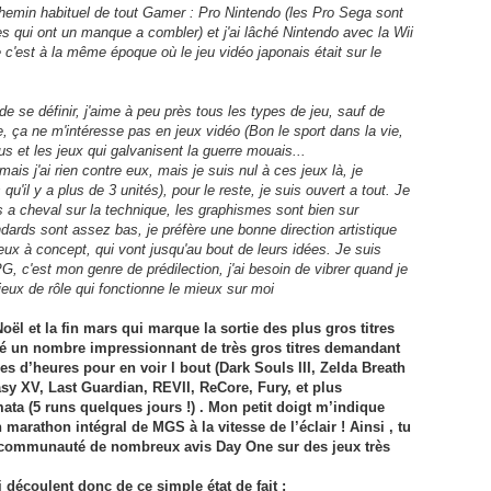
le chemin habituel de tout Gamer : Pro Nintendo (les Pro Sega sont
 qui ont un manque a combler) et j'ai lâché Nintendo avec la Wii
c'est à la même époque où le jeu vidéo japonais était sur le
de se définir, j'aime à peu près tous les types de jeu, sauf de
, ça ne m'intéresse pas en jeux vidéo (Bon le sport dans la vie,
s et les jeux qui galvanisent la guerre mouais...
is j'ai rien contre eux, mais je suis nul à ces jeux là, je
u'il y a plus de 3 unités), pour le reste, je suis ouvert a tout. Je
s a cheval sur la technique, les graphismes sont bien sur
ards sont assez bas, je préfère une bonne direction artistique
eux à concept, qui vont jusqu'au bout de leurs idées. Je suis
, c'est mon genre de prédilection, j'ai besoin de vibrer quand je
 jeux de rôle qui fonctionne le mieux sur moi
Noël et la fin mars qui marque la sortie des plus gros titres
iné un nombre impressionnant de très gros titres demandant
es d’heures pour en voir l bout (Dark Souls III, Zelda Breath
asy XV, Last Guardian, REVII, ReCore, Fury, et plus
a (5 runs quelques jours !) . Mon petit doigt m’indique
n marathon intégral de MGS à la vitesse de l’éclair ! Ainsi , tu
la communauté de nombreux avis Day One sur des jeux très
 découlent donc de ce simple état de fait :