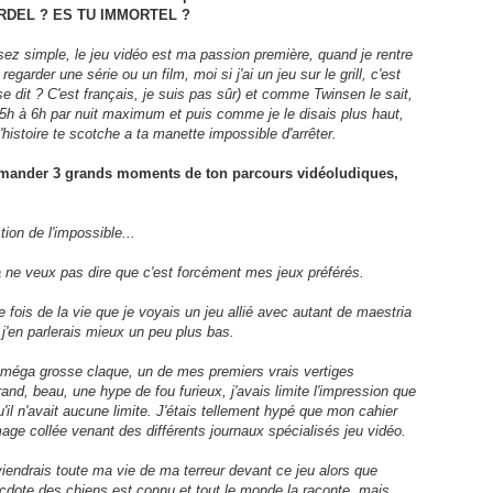
RDEL ? ES TU IMMORTEL ?
ez simple, le jeu vidéo est ma passion première, quand je rentre
 regarder une série ou un film, moi si j'ai un jeu sur le grill, c'est
se dit ? C'est français, je suis pas sûr) et comme Twinsen le sait,
5h à 6h par nuit maximum et puis comme je le disais plus haut,
'histoire te scotche a ta manette impossible d'arrêter.
 demander 3 grands moments de ton parcours vidéoludiques,
ion de l'impossible...
ne veux pas dire que c'est forcément mes jeux préférés.
e fois de la vie que je voyais un jeu allié avec autant de maestria
j'en parlerais mieux un peu plus bas.
a méga grosse claque, un de mes premiers vrais vertiges
and, beau, une hype de fou furieux, j'avais limite l'impression que
 qu'il n'avait aucune limite. J'étais tellement hypé que mon cahier
image collée venant des différents journaux spécialisés jeu vidéo.
iendrais toute ma vie de ma terreur devant ce jeu alors que
necdote des chiens est connu et tout le monde la raconte, mais