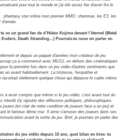
umatisant pour tout le monde et j'ai été assez fier d'avoir fini le
nt : phantasy star online mon premier MMO, shenmue, les E3, les
 d'année.
tu es un grand fan de d’Hideo Kojima devant l’éternel (Metal
e Enders, Death Stranding…) Pourrais-tu nous en parler en
ctuellement et depuis un paquet d'années mon créateur de jeu
aucoup ça a commencé avec MGS1, en dehors des cinématiques
u pour la première fois dans un jeu vidéo d'autres sentiments que
as en avant habituellement. La tristesse, l'empathie et
me racontait réellement quelque chose qui dépasse le cadre même
s à avoir compris que même si le jeu vidéo, c'est avant tout du
as interdit d'y rajouter des réflexions politiques, philosophiques,
 joueur (en clair de notre condition de joueurs face a un jeu) et
ant le fameux 4ème mur. Il aime s'amuser des joueurs dans ses
munication avant la sortie du jeu. Bref, je pourrais en parler des
volution du jeu vidéo depuis 10 ans, quel bilan en tires- tu
perspectives/ souhaits aimerais-tu se voir se réaliser?