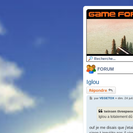
FORUM
Iglou
Répondre
M
par
VEGETOX
»
dim. 24 jui
e
s
s
twinsen threepwood
a
g
Iglou a totalement dû
e
ouf je me disais que j'eta
sinon t inquiète pas il v