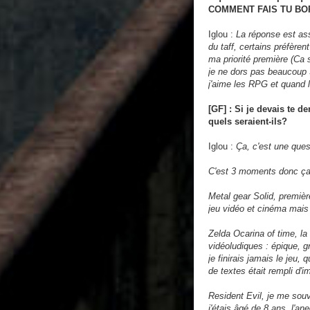
COMMENT FAIS TU BO
Iglou :
La réponse est ass
du taff, certains préfèrent
ma priorité première (Ca 
je ne dors pas beaucoup 
j'aime les RPG et quand l
[GF] : Si je devais te
quels seraient-ils?
Iglou :
Ça, c'est une quest
C'est 3 moments donc ça 
Metal gear Solid, premièr
jeu vidéo et cinéma mais 
Zelda Ocarina of time, l
vidéoludiques : épique, gr
je finirais jamais le jeu,
de textes était rempli d'
Resident Evil, je me souv
j'étais âgé de 8 ans, l'a