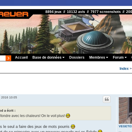
8894 jeux // 10132 avis // 7977 screenshots // 20
Accueil
Base de données
Dossiers
Membres
Forum
Index
l. 2016 10:05
 a écrit :
 fondre avec les chaleurs! On le voit plus!
is le seul a faire des jeux de mots pourris
VEGETO
ient de se reinscrire avec un nouveau pseudo qui es flakdo