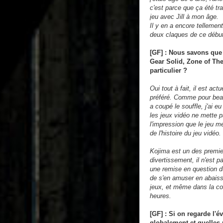
c'est parce que ça été tra
jeu avec Jill à mon âge.
Il y en a encore telleme
deux claques de ce début
[GF] : Nous savons que 
Gear Solid, Zone of Th
particulier ?
Oui tout à fait, il est a
préféré. Comme pour be
a coupé le souffle, j'ai e
les jeux vidéo ne mette p
l'impression que le jeu 
de l'histoire du jeu vidéo.
Kojima est un des premier
divertissement, il n'est p
une remise en question du
de s'en amuser en abaiss
jeux, et même dans la com
heures.
[GF] : Si on regarde l'é
globalement et quelles 