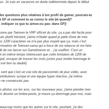
truc. Je suis en vacances en durée indéterminée depuis le début
es questions plus relatives à ton profil de gamer, pourrais-tu
 à GF et comment tu as connu le site (et quand)?
 indiquer ce que tu aimes-ou pas- dans GF)!
connu par Twinsen le VRP officiel du site, ça a pas été facile pour
ais plutôt hésitant, j'aime m'étaler quand je parle d'une de mes
es 1200 caractères ne m'a pas plus inspiré que ça, mais c'est
rmination de Twinsen-sama qui a force de me relancer et me faire
idé de me lancer sur Gameforever et... j'ai souffert. C'est un
et en même temps intéressant que cette limitation de 1200 de
cipal, essayer de trouver les mots justes pour rendre hommage le
l soit bon ou daubé).
n sent que c'est un vrai site de passionnés de jeux vidéo, avec
contributeurs sympa et une équipe hyper réactive, j'ai même
e ne connaissais pas.
s photos sur les avis, sur les nouveaux jeux, j'aime prendre mes
ois devenir un timbre-poste, je trouve ça dommage pour moi, mais
eaucoup moins que les autres sur le site, pourtant, j'ai des