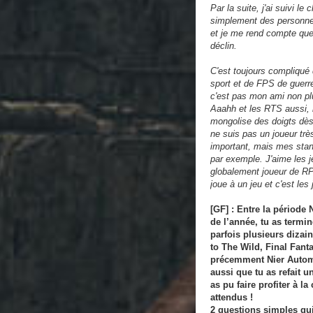
Par la suite, j'ai suivi 
simplement des personnes
et je me rend compte que 
déclin.
C'est toujours compliqué 
sport et de FPS de guerre
c'est pas mon ami non plu
Aaahh et les RTS aussi, ma
mongolise des doigts dès q
ne suis pas un joueur trè
important, mais mes stand
par exemple. J'aime les j
globalement joueur de RPG
joue à un jeu et c'est les
[GF] : Entre la période 
de l’année, tu as term
parfois plusieurs dizain
to The Wild, Final Fant
précemment Nier Automat
aussi que tu as refait u
as pu faire profiter à 
attendus !
2 questions simples qui