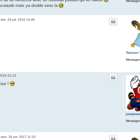
Messages
 sceaudo mais ya double sens la
»
dim. 24 juil. 2016 14:46
Twinsen
Messages
. 2016 21:13
tour !
jumpman
Messages
»
sam. 29 avr. 2017 11:10