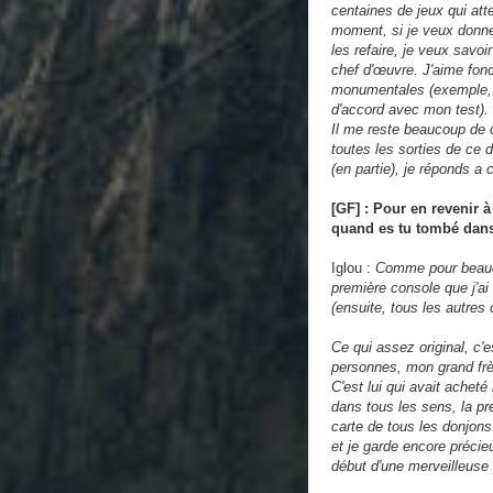
centaines de jeux qui att
moment, si je veux donner
les refaire, je veux savoi
chef d'œuvre. J'aime fonc
monumentales (exemple, F
d'accord avec mon test).
Il me reste beaucoup de 
toutes les sorties de ce 
(en partie), je réponds a 
[GF] : Pour en revenir 
quand es tu tombé dans 
Iglou :
Comme pour beauco
première console que j'a
(ensuite, tous les autres
Ce qui assez original, c
personnes, mon grand frèr
C'est lui qui avait achet
dans tous les sens, la p
carte de tous les donjons
et je garde encore préci
début d'une merveilleuse