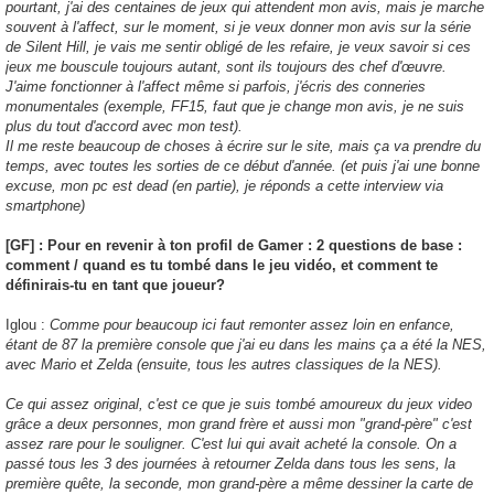
pourtant, j'ai des centaines de jeux qui attendent mon avis, mais je marche
souvent à l'affect, sur le moment, si je veux donner mon avis sur la série
de Silent Hill, je vais me sentir obligé de les refaire, je veux savoir si ces
jeux me bouscule toujours autant, sont ils toujours des chef d'œuvre.
J'aime fonctionner à l'affect même si parfois, j'écris des conneries
monumentales (exemple, FF15, faut que je change mon avis, je ne suis
plus du tout d'accord avec mon test).
Il me reste beaucoup de choses à écrire sur le site, mais ça va prendre du
temps, avec toutes les sorties de ce début d'année. (et puis j'ai une bonne
excuse, mon pc est dead (en partie), je réponds a cette interview via
smartphone)
[GF] : Pour en revenir à ton profil de Gamer : 2 questions de base :
comment / quand es tu tombé dans le jeu vidéo, et comment te
définirais-tu en tant que joueur?
Iglou :
Comme pour beaucoup ici faut remonter assez loin en enfance,
étant de 87 la première console que j'ai eu dans les mains ça a été la NES,
avec Mario et Zelda (ensuite, tous les autres classiques de la NES).
Ce qui assez original, c'est ce que je suis tombé amoureux du jeux video
grâce a deux personnes, mon grand frère et aussi mon "grand-père" c'est
assez rare pour le souligner. C'est lui qui avait acheté la console. On a
passé tous les 3 des journées à retourner Zelda dans tous les sens, la
première quête, la seconde, mon grand-père a même dessiner la carte de