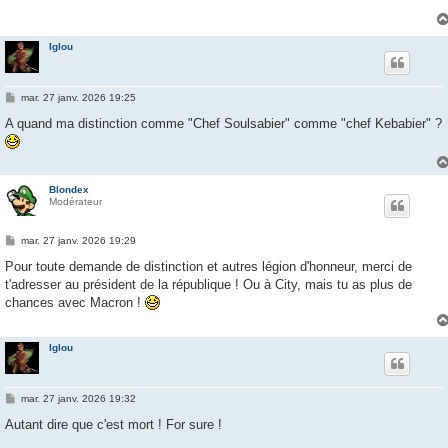
a
g
e
Iglou
M
mar. 27 janv. 2026 19:25
e
s
A quand ma distinction comme "Chef Soulsabier" comme "chef Kebabier" ?
s
a
g
e
Blondex
Modérateur
M
mar. 27 janv. 2026 19:29
e
s
Pour toute demande de distinction et autres légion d'honneur, merci de
s
t'adresser au président de la république ! Ou à City, mais tu as plus de
a
g
chances avec Macron !
e
Iglou
M
mar. 27 janv. 2026 19:32
e
s
Autant dire que c'est mort ! For sure !
s
a