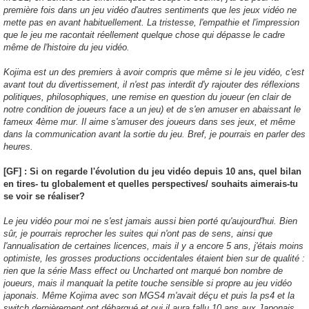
première fois dans un jeu vidéo d'autres sentiments que les jeux vidéo ne
mette pas en avant habituellement. La tristesse, l'empathie et l'impression
que le jeu me racontait réellement quelque chose qui dépasse le cadre
même de l'histoire du jeu vidéo.
Kojima est un des premiers à avoir compris que même si le jeu vidéo, c'est
avant tout du divertissement, il n'est pas interdit d'y rajouter des réflexions
politiques, philosophiques, une remise en question du joueur (en clair de
notre condition de joueurs face a un jeu) et de s'en amuser en abaissant le
fameux 4ème mur. Il aime s'amuser des joueurs dans ses jeux, et même
dans la communication avant la sortie du jeu. Bref, je pourrais en parler des
heures.
[GF] : Si on regarde l'évolution du jeu vidéo depuis 10 ans, quel bilan
en tires- tu globalement et quelles perspectives/ souhaits aimerais-tu
se voir se réaliser?
Le jeu vidéo pour moi ne s'est jamais aussi bien porté qu'aujourd'hui. Bien
sûr, je pourrais reprocher les suites qui n'ont pas de sens, ainsi que
l'annualisation de certaines licences, mais il y a encore 5 ans, j'étais moins
optimiste, les grosses productions occidentales étaient bien sur de qualité :
rien que la série Mass effect ou Uncharted ont marqué bon nombre de
joueurs, mais il manquait la petite touche sensible si propre au jeu vidéo
japonais. Même Kojima avec son MGS4 m'avait déçu et puis la ps4 et la
switch dernièrement ont débarqué et oui il aura fallu 10 ans aux Japonais