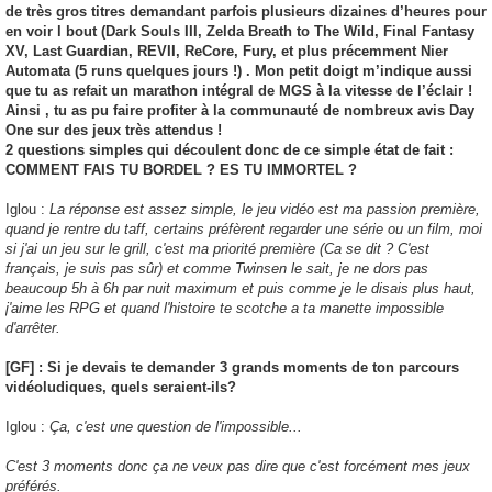
de très gros titres demandant parfois plusieurs dizaines d’heures pour
en voir l bout (Dark Souls III, Zelda Breath to The Wild, Final Fantasy
XV, Last Guardian, REVII, ReCore, Fury, et plus précemment Nier
Automata (5 runs quelques jours !) . Mon petit doigt m’indique aussi
que tu as refait un marathon intégral de MGS à la vitesse de l’éclair !
Ainsi , tu as pu faire profiter à la communauté de nombreux avis Day
One sur des jeux très attendus !
2 questions simples qui découlent donc de ce simple état de fait :
COMMENT FAIS TU BORDEL ? ES TU IMMORTEL ?
Iglou :
La réponse est assez simple, le jeu vidéo est ma passion première,
quand je rentre du taff, certains préfèrent regarder une série ou un film, moi
si j'ai un jeu sur le grill, c'est ma priorité première (Ca se dit ? C'est
français, je suis pas sûr) et comme Twinsen le sait, je ne dors pas
beaucoup 5h à 6h par nuit maximum et puis comme je le disais plus haut,
j'aime les RPG et quand l'histoire te scotche a ta manette impossible
d'arrêter.
[GF] : Si je devais te demander 3 grands moments de ton parcours
vidéoludiques, quels seraient-ils?
Iglou :
Ça, c'est une question de l'impossible...
C'est 3 moments donc ça ne veux pas dire que c'est forcément mes jeux
préférés.