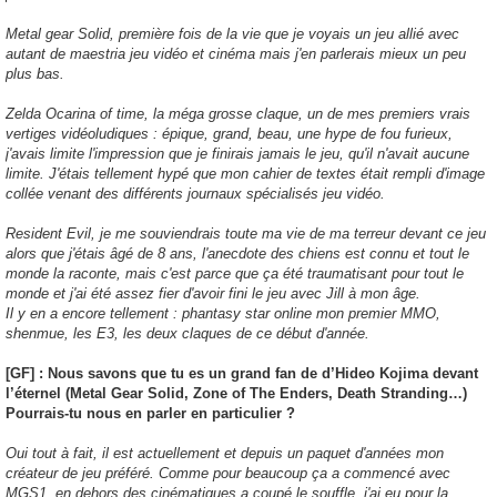
Metal gear Solid, première fois de la vie que je voyais un jeu allié avec
autant de maestria jeu vidéo et cinéma mais j'en parlerais mieux un peu
plus bas.
Zelda Ocarina of time, la méga grosse claque, un de mes premiers vrais
vertiges vidéoludiques : épique, grand, beau, une hype de fou furieux,
j'avais limite l'impression que je finirais jamais le jeu, qu'il n'avait aucune
limite. J'étais tellement hypé que mon cahier de textes était rempli d'image
collée venant des différents journaux spécialisés jeu vidéo.
Resident Evil, je me souviendrais toute ma vie de ma terreur devant ce jeu
alors que j'étais âgé de 8 ans, l'anecdote des chiens est connu et tout le
monde la raconte, mais c'est parce que ça été traumatisant pour tout le
monde et j'ai été assez fier d'avoir fini le jeu avec Jill à mon âge.
Il y en a encore tellement : phantasy star online mon premier MMO,
shenmue, les E3, les deux claques de ce début d'année.
[GF] : Nous savons que tu es un grand fan de d’Hideo Kojima devant
l’éternel (Metal Gear Solid, Zone of The Enders, Death Stranding…)
Pourrais-tu nous en parler en particulier ?
Oui tout à fait, il est actuellement et depuis un paquet d'années mon
créateur de jeu préféré. Comme pour beaucoup ça a commencé avec
MGS1, en dehors des cinématiques a coupé le souffle, j'ai eu pour la