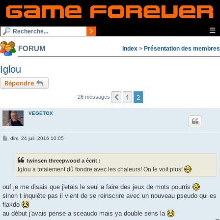
☰
FORUM
Index
>
Présentation des membres
Iglou
Répondre
1
2
Précédente
26 messages
VEGETOX
M
dim. 24 juil. 2016 10:05
e
s
s
twinsen threepwood a écrit :
a
g
Iglou a totalement dû fondre avec les chaleurs! On le voit plus!
e
ouf je me disais que j'etais le seul a faire des jeux de mots pourris
sinon t inquiète pas il vient de se reinscrire avec un nouveau pseudo qui es
flakdo
au début j'avais pense a sceaudo mais ya double sens la