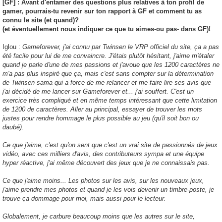
[GF] : Avant d'entamer des questions plus relatives à ton profil de
gamer, pourrais-tu revenir sur ton rapport à GF et comment tu as
connu le site (et quand)?
(et éventuellement nous indiquer ce que tu aimes-ou pas- dans GF)!
Iglou :
Gameforever, j'ai connu par Twinsen le VRP officiel du site, ça a pas
été facile pour lui de me convaincre. J'étais plutôt hésitant, j'aime m'étaler
quand je parle d'une de mes passions et j'avoue que les 1200 caractères ne
m'a pas plus inspiré que ça, mais c'est sans compter sur la détermination
de Twinsen-sama qui a force de me relancer et me faire lire ses avis que
j'ai décidé de me lancer sur Gameforever et... j'ai souffert. C'est un
exercice très compliqué et en même temps intéressant que cette limitation
de 1200 de caractères. Aller au principal, essayer de trouver les mots
justes pour rendre hommage le plus possible au jeu (qu'il soit bon ou
daubé).
Ce que j'aime, c'est qu'on sent que c'est un vrai site de passionnés de jeux
vidéo, avec ces milliers d'avis, des contributeurs sympa et une équipe
hyper réactive, j'ai même découvert des jeux que je ne connaissais pas.
Ce que j'aime moins... Les photos sur les avis, sur les nouveaux jeux,
j'aime prendre mes photos et quand je les vois devenir un timbre-poste, je
trouve ça dommage pour moi, mais aussi pour le lecteur.
Globalement, je carbure beaucoup moins que les autres sur le site,