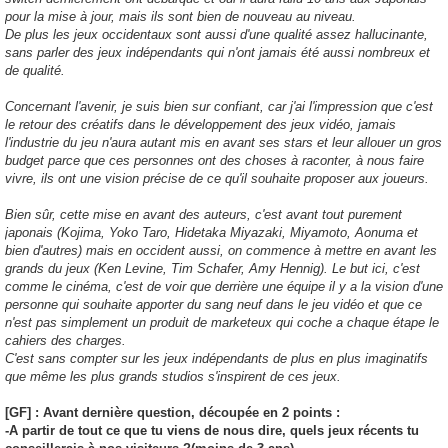
pour la mise à jour, mais ils sont bien de nouveau au niveau.
De plus les jeux occidentaux sont aussi d'une qualité assez hallucinante,
sans parler des jeux indépendants qui n'ont jamais été aussi nombreux et
de qualité.
Concernant l'avenir, je suis bien sur confiant, car j'ai l'impression que c'est
le retour des créatifs dans le développement des jeux vidéo, jamais
l'industrie du jeu n'aura autant mis en avant ses stars et leur allouer un gros
budget parce que ces personnes ont des choses à raconter, à nous faire
vivre, ils ont une vision précise de ce qu'il souhaite proposer aux joueurs.
Bien sûr, cette mise en avant des auteurs, c'est avant tout purement
japonais (Kojima, Yoko Taro, Hidetaka Miyazaki, Miyamoto, Aonuma et
bien d'autres) mais en occident aussi, on commence à mettre en avant les
grands du jeux (Ken Levine, Tim Schafer, Amy Hennig). Le but ici, c'est
comme le cinéma, c'est de voir que derrière une équipe il y a la vision d'une
personne qui souhaite apporter du sang neuf dans le jeu vidéo et que ce
n'est pas simplement un produit de marketeux qui coche a chaque étape le
cahiers des charges.
C'est sans compter sur les jeux indépendants de plus en plus imaginatifs
que même les plus grands studios s'inspirent de ces jeux.
[GF] : Avant dernière question, découpée en 2 points :
-A partir de tout ce que tu viens de nous dire, quels jeux récents tu