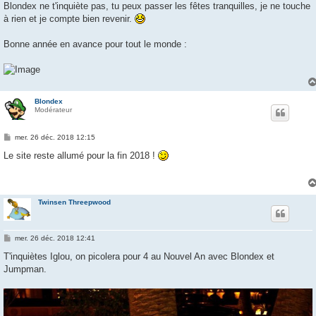
Blondex ne t'inquiète pas, tu peux passer les fêtes tranquilles, je ne touche
à rien et je compte bien revenir.
Bonne année en avance pour tout le monde :
Blondex
Modérateur
M
mer. 26 déc. 2018 12:15
e
s
Le site reste allumé pour la fin 2018 !
s
a
g
e
Twinsen Threepwood
M
mer. 26 déc. 2018 12:41
e
s
T'inquiètes Iglou, on picolera pour 4 au Nouvel An avec Blondex et
s
Jumpman.
a
g
e