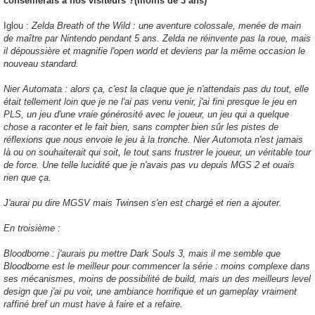
conseillerais à nos visiteurs ?(moins de 3 ans)
Iglou :
Zelda Breath of the Wild : une aventure colossale, menée de main
de maître par Nintendo pendant 5 ans. Zelda ne réinvente pas la roue, mais
il dépoussière et magnifie l'open world et deviens par la même occasion le
nouveau standard.
Nier Automata : alors ça, c'est la claque que je n'attendais pas du tout, elle
était tellement loin que je ne l'ai pas venu venir, j'ai fini presque le jeu en
PLS, un jeu d'une vraie générosité avec le joueur, un jeu qui a quelque
chose a raconter et le fait bien, sans compter bien sûr les pistes de
réflexions que nous envoie le jeu à la tronche. Nier Automota n'est jamais
là ou on souhaiterait qui soit, le tout sans frustrer le joueur, un véritable tour
de force. Une telle lucidité que je n'avais pas vu depuis MGS 2 et ouais
rien que ça.
J'aurai pu dire MGSV mais Twinsen s'en est chargé et rien a ajouter.
En troisième :
Bloodborne : j'aurais pu mettre Dark Souls 3, mais il me semble que
Bloodborne est le meilleur pour commencer la série : moins complexe dans
ses mécanismes, moins de possibilité de build, mais un des meilleurs level
design que j'ai pu voir, une ambiance horrifique et un gameplay vraiment
raffiné bref un must have à faire et a refaire.