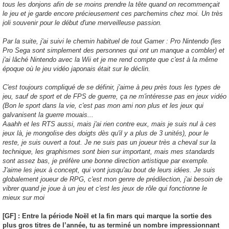
tous les donjons afin de se moins prendre la tête quand on recommençait
le jeu et je garde encore précieusement ces parchemins chez moi. Un très
joli souvenir pour le début d'une merveilleuse passion.
Par la suite, j'ai suivi le chemin habituel de tout Gamer : Pro Nintendo (les
Pro Sega sont simplement des personnes qui ont un manque a combler) et
j'ai lâché Nintendo avec la Wii et je me rend compte que c'est à la même
époque où le jeu vidéo japonais était sur le déclin.
C'est toujours compliqué de se définir, j'aime à peu près tous les types de
jeu, sauf de sport et de FPS de guerre, ça ne m'intéresse pas en jeux vidéo
(Bon le sport dans la vie, c'est pas mon ami non plus et les jeux qui
galvanisent la guerre mouais...
Aaahh et les RTS aussi, mais j'ai rien contre eux, mais je suis nul à ces
jeux là, je mongolise des doigts dès qu'il y a plus de 3 unités), pour le
reste, je suis ouvert a tout. Je ne suis pas un joueur très a cheval sur la
technique, les graphismes sont bien sur important, mais mes standards
sont assez bas, je préfère une bonne direction artistique par exemple.
J'aime les jeux à concept, qui vont jusqu'au bout de leurs idées. Je suis
globalement joueur de RPG, c'est mon genre de prédilection, j'ai besoin de
vibrer quand je joue à un jeu et c'est les jeux de rôle qui fonctionne le
mieux sur moi
[GF] : Entre la période Noël et la fin mars qui marque la sortie des
plus gros titres de l’année, tu as terminé un nombre impressionnant