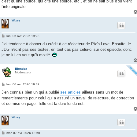
c'est qu'une source, qui cite une source, etc., et on ne sait plus d'où vient
l'info originale.
Wizzy
M
lun. 06 avr. 2026 19:23
e
s
J'ai tendance à donner du crédit à ce rédacteur de Pix'n Love. Ensuite, le
s
JDG n'écrit pas ses textes, en tout cas pas celui-ci sur cet épisode, donc
a
g
je ne lui en veut qu'à moitié.
e
Blondex
Modérateur
M
lun. 06 avr. 2026 19:39
e
s
J'en connais bien un qui a publié
ses articles
ailleurs sans un mot de
s
remerciements pour celui qui a assuré un travail de relecture, de correction
a
g
et de mise en page. Telle est la dure loi du net.
e
Wizzy
M
mar. 07 avr. 2026 18:50
e