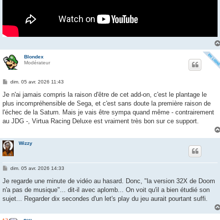
Blondex
Modérateur
M
dim. 05 avr. 2026 11:43
e
s
Je n'ai jamais compris la raison d'être de cet add-on, c'est le plantage le
s
plus incompréhensible de Sega, et c'est sans doute la première raison de
a
g
l'échec de la Saturn. Mais je vais être sympa quand même - contrairement
e
au JDG -, Virtua Racing Deluxe est vraiment très bon sur ce support.
Wizzy
M
dim. 05 avr. 2026 14:33
e
s
Je regarde une minute de vidéo au hasard. Donc, "la version 32X de Doom
s
n'a pas de musique"... dit-il avec aplomb... On voit qu'il a bien étudié son
a
g
sujet... Regarder dix secondes d'un let's play du jeu aurait pourtant suffi.
e