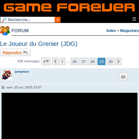
☰
FORUM
Index
>
Magazines
Le Joueur du Grenier (JDG)
Répondre
Page
29
sur
30
1
26
27
28
29
30
Précédente
Suivant
438 messages
…
jumpman
M
sam. 25 oct. 2025 23:07
e
s
s
a
g
e