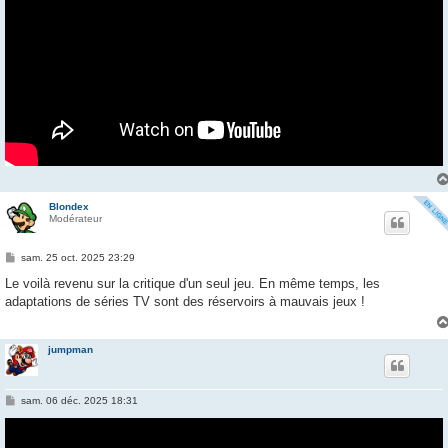
Blondex
Modérateur
M
sam. 25 oct. 2025 23:29
e
s
Le voilà revenu sur la critique d'un seul jeu. En même temps, les
s
adaptations de séries TV sont des réservoirs à mauvais jeux !
a
g
e
jumpman
M
sam. 06 déc. 2025 18:31
e
s
s
a