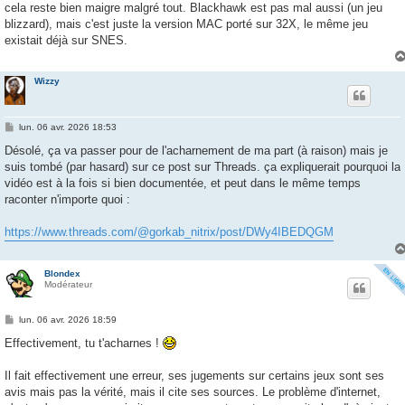
cela reste bien maigre malgré tout. Blackhawk est pas mal aussi (un jeu
blizzard), mais c'est juste la version MAC porté sur 32X, le même jeu
existait déjà sur SNES.
Wizzy
M
lun. 06 avr. 2026 18:53
e
s
Désolé, ça va passer pour de l'acharnement de ma part (à raison) mais je
s
suis tombé (par hasard) sur ce post sur Threads. ça expliquerait pourquoi la
a
g
vidéo est à la fois si bien documentée, et peut dans le même temps
e
raconter n'importe quoi :
https://www.threads.com/@gorkab_nitrix/post/DWy4IBEDQGM
Blondex
Modérateur
M
lun. 06 avr. 2026 18:59
e
s
Effectivement, tu t'acharnes !
s
a
g
Il fait effectivement une erreur, ses jugements sur certains jeux sont ses
e
avis mais pas la vérité, mais il cite ses sources. Le problème d'internet,