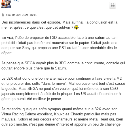
PXL
M
dim. 05 avr. 2026 16:11
e
s
Des incohérences dans cet épisode. Mais au final, la conclusion est la
s
même, qu'est ce que c'est que cet add-on ?
a
g
e
En vrai, l'idée de proposer de l 3D accessible face à une saturn au tarif
prohibitif n'était pas forcément mauvaise sur le papier. C'était juste sns
compter sur Sony qui proposa une PS1 au tarif super abordable dès le
départ.
Je pense que SEGA voyait plus la 3DO comme la concurrente, console qui
coutait encore plus chere que la Saturn.
Le 32X etait donc une bonne alternative pour continuer à faire vivre la MD
et lui procurer des softs "dans le move". Malheureusement tout s'est cassé
la gueule. Mais SEGA ne peut s'en vouloir qu'à lui même et à son CEO
japonais complètement à côté de la plaque. Les US aurait dû continuer à
gérer, ça aurait été meilleur je pense.
Je retiendrai quelques softs sympas quand même sur le 32X avec son
Virtua Racing Deluxe excellent, Knukcles Chaotix particulier mais pas
mauvais, Kolibri et ses décors enchanteurs et même Metal Head qui, bien
qu'il soit moche, n'est pas dénué d'intérêt et apporte un peu de challenge.