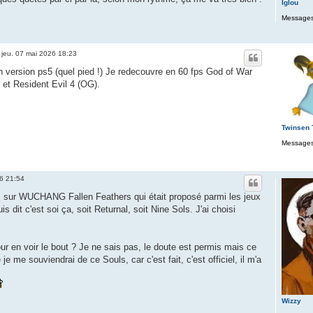
Iglou
Messages
»
jeu. 07 mai 2026 18:23
n version ps5 (quel pied !) Je redecouvre en 60 fps God of War
 et Resident Evil 4 (OG).
Twinsen
Messages
26 21:54
 sur WUCHANG Fallen Feathers qui était proposé parmi les jeux
s dit c'est soi ça, soit Returnal, soit Nine Sols. J'ai choisi
our en voir le bout ? Je ne sais pas, le doute est permis mais ce
 je me souviendrai de ce Souls, car c'est fait, c'est officiel, il m'a
Wizzy