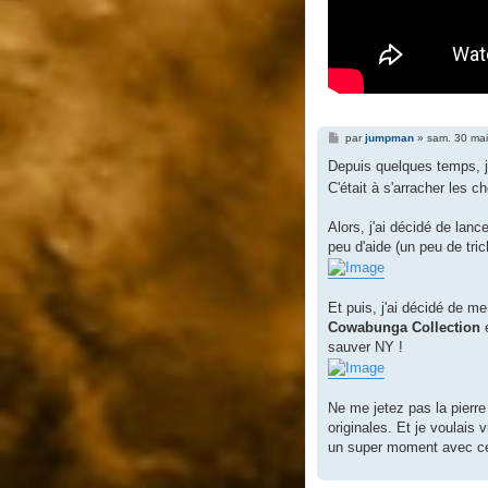
M
par
jumpman
»
sam. 30 ma
e
s
Depuis quelques temps, 
s
C'était à s'arracher les c
a
g
e
Alors, j'ai décidé de lan
peu d'aide (un peu de triche
Et puis, j'ai décidé de m
Cowabunga Collection
e
sauver NY !
Ne me jetez pas la pierre
originales. Et je voulais
un super moment avec ces 