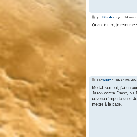
M
par
Blondex
»
jeu. 14 mai 
e
s
Quant à moi, je retourne 
s
a
g
e
M
par
Wizzy
»
jeu. 14 mai 20
e
s
Mortal Kombat, j'ai un pe
s
Jason contre Freddy ou 
a
g
devenu n'importe quoi. Je
e
mettre à la page.