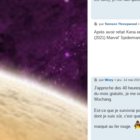
M
par
Twinsen Threepwood
e
s
Après avoir refait Kena e
s
(2021) Marvel' Spiderman
a
g
e
M
par
Wizzy
»
jeu. 14 mai 20
e
s
J'approche des 40 heures
s
du mois gratuits, je me sui
a
g
Wuchang.
e
Est-ce que je survivrai p
dont je suis sûr, c'est que
marqué au fer rouge.