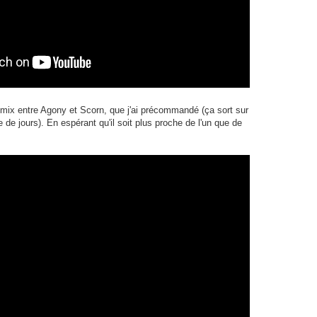
 mix entre Agony et Scorn, que j'ai précommandé (ça sort sur
de jours). En espérant qu'il soit plus proche de l'un que de