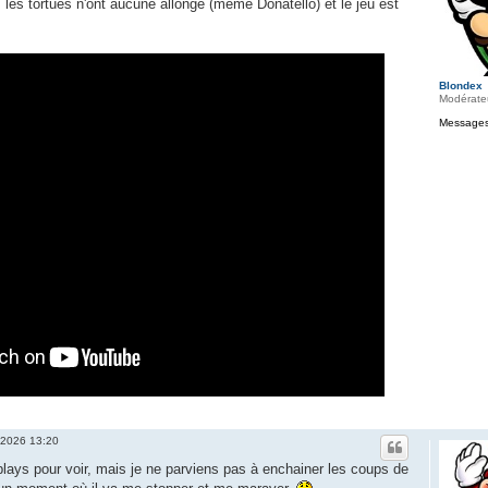
, les tortues n'ont aucune allonge (même Donatello) et le jeu est
Blondex
Modérate
Messages
 2026 13:20
gplays pour voir, mais je ne parviens pas à enchainer les coups de