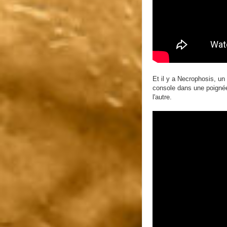
Et il y a Necrophosis, un
console dans une poignée 
l'autre.