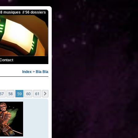
08 musiques // 56 dossiers
Contact
Index
>
Bla Bla
1
57
58
59
60
61
ente
Suivante