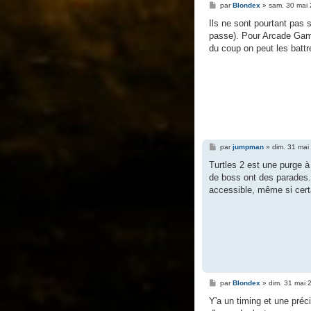
M
par
Blondex
»
sam. 30 mai
e
s
Ils ne sont pourtant pas 
s
passe). Pour Arcade Game,
a
g
du coup on peut les battr
e
M
par
jumpman
»
dim. 31 mai
e
s
Turtles 2 est une purge 
s
de boss ont des parades...
a
g
accessible, même si certa
e
M
par
Blondex
»
dim. 31 mai 
e
s
Y'a un timing et une préci
s