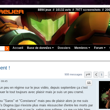
8894 jeux // 10132 avis // 7977 screenshots // 20
Accueil
Base de données
Dossiers
Membres
Forum
ent !
Page
59
sur
6
1
Précéd
908 messages
…
6 09:45
n peu en régime sur le jeux vidéo, depuis septembre ça c'est
ouer le tout toujours avec plaisir mais je suis un peu cramé.
feu "Saros" et "Constance" mais peu de plaisir alors je me suis
s Dogma (qui n'existe plus mais réssusciter d'entre les morts par
lques quêtes par ci par la, selon mon rythme, ça me va très bien .