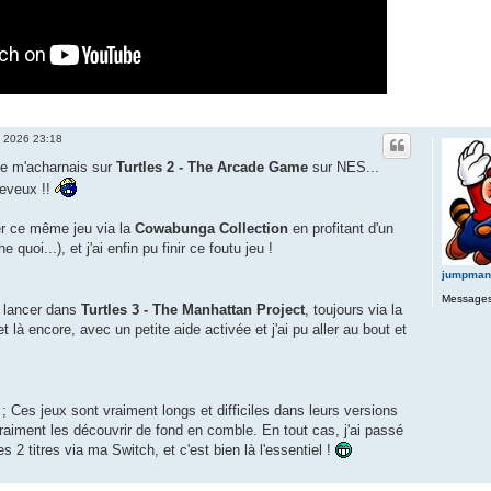
i 2026 23:18
je m'acharnais sur
Turtles 2 - The Arcade Game
sur NES...
heveux !!
cer ce même jeu via la
Cowabunga Collection
en profitant d'un
 quoi...), et j'ai enfin pu finir ce foutu jeu !
jumpman
Messages
e lancer dans
Turtles 3 - The Manhattan Project
, toujours via la
t là encore, avec un petite aide activée et j'ai pu aller au bout et
 ; Ces jeux sont vraiment longs et difficiles dans leurs versions
 vraiment les découvrir de fond en comble. En tout cas, j'ai passé
2 titres via ma Switch, et c'est bien là l'essentiel !