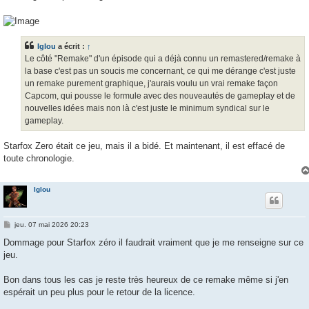
Iglou
a écrit :
↑
Le côté "Remake" d'un épisode qui a déjà connu un remastered/remake à
la base c'est pas un soucis me concernant, ce qui me dérange c'est juste
un remake purement graphique, j'aurais voulu un vrai remake façon
Capcom, qui pousse le formule avec des nouveautés de gameplay et de
nouvelles idées mais non là c'est juste le minimum syndical sur le
gameplay.
Starfox Zero était ce jeu, mais il a bidé. Et maintenant, il est effacé de
toute chronologie.
Iglou
M
jeu. 07 mai 2026 20:23
e
s
Dommage pour Starfox zéro il faudrait vraiment que je me renseigne sur ce
s
jeu.
a
g
e
Bon dans tous les cas je reste très heureux de ce remake même si j'en
espérait un peu plus pour le retour de la licence.