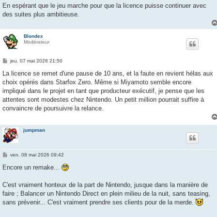
En espérant que le jeu marche pour que la licence puisse continuer avec
des suites plus ambitieuse.
Blondex
Modérateur
M
jeu. 07 mai 2026 21:50
e
s
La licence se remet d'une pause de 10 ans, et la faute en revient hélas aux
s
choix opérés dans Starfox Zero. Même si Miyamoto semble encore
a
g
impliqué dans le projet en tant que producteur exécutif, je pense que les
e
attentes sont modestes chez Nintendo. Un petit million pourrait suffire à
convaincre de poursuivre la relance.
jumpman
M
ven. 08 mai 2026 09:42
e
s
Encore un remake...
s
a
g
C'est vraiment honteux de la part de Nintendo, jusque dans la manière de
e
faire ; Balancer un Nintendo Direct en plein milieu de la nuit, sans teasing,
sans prévenir... C'est vraiment prendre ses clients pour de la merde.