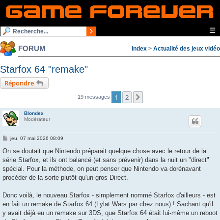
☰
FORUM
Index
>
Actualité des jeux vidéo
Starfox 64 "remake"
Répondre
1
2
Suivante
19 messages
Blondex
Modérateur
M
jeu. 07 mai 2026 08:09
e
s
On se doutait que Nintendo préparait quelque chose avec le retour de la
s
série Starfox, et ils ont balancé (et sans prévenir) dans la nuit un "direct"
a
g
spécial. Pour la méthode, on peut penser que Nintendo va dorénavant
e
procéder de la sorte plutôt qu'un gros Direct.
Donc voilà, le nouveau Starfox - simplement nommé Starfox d'ailleurs - est
en fait un remake de Starfox 64 (Lylat Wars par chez nous) ! Sachant qu'il
y avait déjà eu un remake sur 3DS, que Starfox 64 était lui-même un reboot