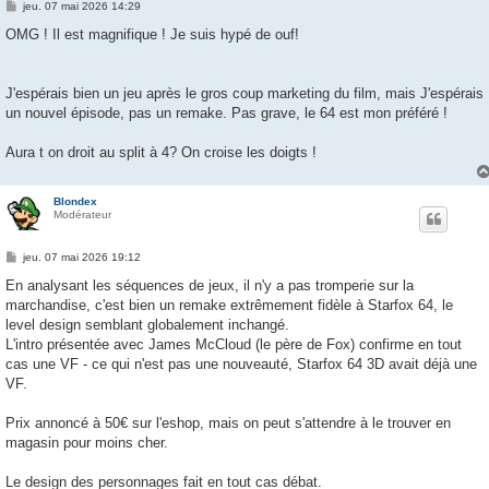
M
jeu. 07 mai 2026 14:29
e
s
OMG ! Il est magnifique ! Je suis hypé de ouf!
s
a
g
e
J'espérais bien un jeu après le gros coup marketing du film, mais J'espérais
un nouvel épisode, pas un remake. Pas grave, le 64 est mon préféré !
Aura t on droit au split à 4? On croise les doigts !
Blondex
Modérateur
M
jeu. 07 mai 2026 19:12
e
s
En analysant les séquences de jeux, il n'y a pas tromperie sur la
s
marchandise, c'est bien un remake extrêmement fidèle à Starfox 64, le
a
g
level design semblant globalement inchangé.
e
L'intro présentée avec James McCloud (le père de Fox) confirme en tout
cas une VF - ce qui n'est pas une nouveauté, Starfox 64 3D avait déjà une
VF.
Prix annoncé à 50€ sur l'eshop, mais on peut s'attendre à le trouver en
magasin pour moins cher.
Le design des personnages fait en tout cas débat.