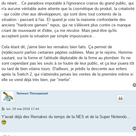
du néant... Ce paradoxe imputable à l'ignorance crasse du grand public, qui
n'a aucune véritable autre attente que la cosmétique du produit, la créativité
- qui coûte cher aux développeurs, qui sont donc tout contents de la
situation - passant à l'as. Et quand je vois la niaiserie confondante des
anciens "hardcore gamers" repus, qui ne s'élèvent plus contre ce manque
criant de nouveauté et d'idée, ça me révulse. Mais peut-être qu'ils
acceptent juste la situation par simple impuissance...
Cela étant dit, j'aime bien les
remakes
bien faits. Ça permet de
(re)découvrir parfois certaines pépites oubliées. Mais je te rejoins, Homme-
sautant, sur la forme et l'attitude déplorable de la firme au plombier. Ils ne
sont cependant pas les seuls à se foutre de leur public, et ça leur jouera tôt
ou tard de bien vilains tours. D'ailleurs, je prédis la descente aux enfers
après la Switch 2, qui n'atteindra jamais les ventes de la première même si
elle se vend déjà très bien, par "inertie".
Twinsen Threepwood
M
lun. 25 mai 2026 17:44
e
s
Y'avait déjà des Remakes du temps de la NES et de la Super Nintendo...
s
a
g
e