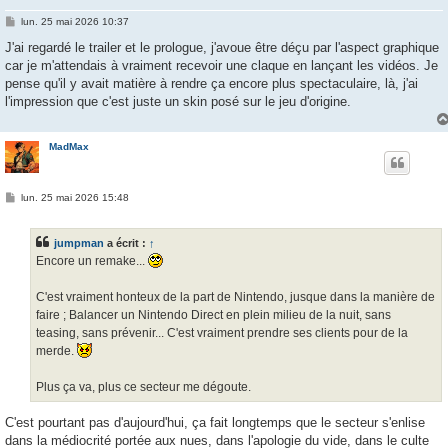
M
lun. 25 mai 2026 10:37
e
s
J'ai regardé le trailer et le prologue, j'avoue être déçu par l'aspect graphique
s
car je m'attendais à vraiment recevoir une claque en lançant les vidéos. Je
a
g
pense qu'il y avait matière à rendre ça encore plus spectaculaire, là, j'ai
e
l'impression que c'est juste un skin posé sur le jeu d'origine.
MadMax
M
lun. 25 mai 2026 15:48
e
s
s
jumpman
a écrit :
↑
a
g
Encore un remake...
e
C'est vraiment honteux de la part de Nintendo, jusque dans la manière de
faire ; Balancer un Nintendo Direct en plein milieu de la nuit, sans
teasing, sans prévenir... C'est vraiment prendre ses clients pour de la
merde.
Plus ça va, plus ce secteur me dégoute.
C'est pourtant pas d'aujourd'hui, ça fait longtemps que le secteur s'enlise
dans la médiocrité portée aux nues, dans l'apologie du vide, dans le culte