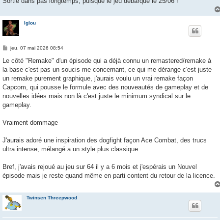
Sortie dans pas longtemps, puisque le jeu débarque le 25/06 !
Iglou
M
jeu. 07 mai 2026 08:54
e
s
Le côté "Remake" d'un épisode qui a déjà connu un remastered/remake à
s
la base c'est pas un soucis me concernant, ce qui me dérange c'est juste
a
g
un remake purement graphique, j'aurais voulu un vrai remake façon
e
Capcom, qui pousse le formule avec des nouveautés de gameplay et de
nouvelles idées mais non là c'est juste le minimum syndical sur le
gameplay.
Vraiment dommage
J'aurais adoré une inspiration des dogfight façon Ace Combat, des trucs
ultra intense, mélangé a un style plus classique.
Bref, j'avais rejoué au jeu sur 64 il y a 6 mois et j'espérais un Nouvel
épisode mais je reste quand même en parti content du retour de la licence.
Twinsen Threepwood