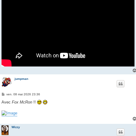
jumpman
M
ven. 08 mai 2026 23:36
e
s
Avec
Fox McRon
!!
s
a
g
e
Wizzy