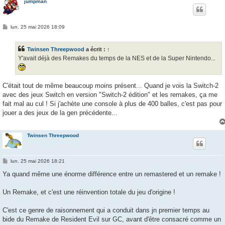
jumpman
M
lun. 25 mai 2026 18:09
e
s
s
Twinsen Threepwood
a écrit :
↑
a
g
Y'avait déjà des Remakes du temps de la NES et de la Super Nintendo...
e
C'était tout de même beaucoup moins présent... Quand je vois la Switch-2
avec des jeux Switch en version "Switch-2 édition" et les remakes, ça me
fait mal au cul ! Si j'achète une console à plus de 400 balles, c'est pas pour
jouer a des jeux de la gen précédente...
Twinsen Threepwood
M
lun. 25 mai 2026 18:21
e
s
Ya quand même une énorme différence entre un remastered et un remake !
s
a
g
Un Remake, et c'est une réinvention totale du jeu d'origine !
e
C'est ce genre de raisonnement qui a conduit dans jn premier temps au
bide du Remake de Resident Evil sur GC, avant d'être consacré comme un