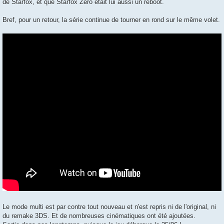
de Starfox, et que Starfox Zero était lui aussi un reboot.
Bref, pour un retour, la série continue de tourner en rond sur le même volet.
Le mode multi est par contre tout nouveau et n'est repris ni de l'original, ni
du remake 3DS. Et de nombreuses cinématiques ont été ajoutées.