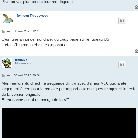
Plus ça va, plus ce secteur me dégoute.
Twinsen Threepwood
M
ven. 08 mai 2026 12:18
e
s
C'est une annonce mondiale, du coup basé sur le fuseau US.
s
Il était 7h u matin chez les japonais.
a
g
e
Blondex
Modérateur
M
ven. 08 mai 2026 20:34
e
s
Montrée lors du direct, la séquence d'intro avec James McCloud a été
s
largement étirée pour le remake par rapport aux quelques images et le texte
a
g
de la version originale.
e
Et ça donne aussi un aperçu de la VF.