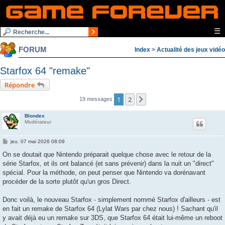
☰
FORUM
Index
>
Actualité des jeux vidéo
Starfox 64 "remake"
Répondre
1
2
Suivante
19 messages
Blondex
Modérateur
M
jeu. 07 mai 2026 08:09
e
s
On se doutait que Nintendo préparait quelque chose avec le retour de la
s
série Starfox, et ils ont balancé (et sans prévenir) dans la nuit un "direct"
a
g
spécial. Pour la méthode, on peut penser que Nintendo va dorénavant
e
procéder de la sorte plutôt qu'un gros Direct.
Donc voilà, le nouveau Starfox - simplement nommé Starfox d'ailleurs - est
en fait un remake de Starfox 64 (Lylat Wars par chez nous) ! Sachant qu'il
y avait déjà eu un remake sur 3DS, que Starfox 64 était lui-même un reboot