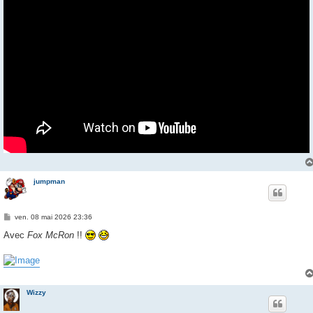
jumpman
M
ven. 08 mai 2026 23:36
e
s
Avec
Fox McRon
!!
s
a
g
e
Wizzy