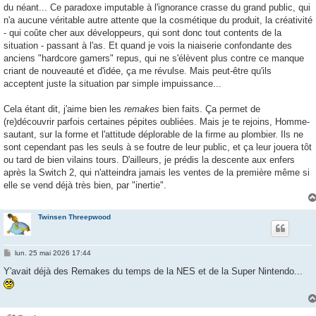
du néant... Ce paradoxe imputable à l'ignorance crasse du grand public, qui
n'a aucune véritable autre attente que la cosmétique du produit, la créativité
- qui coûte cher aux développeurs, qui sont donc tout contents de la
situation - passant à l'as. Et quand je vois la niaiserie confondante des
anciens "hardcore gamers" repus, qui ne s'élèvent plus contre ce manque
criant de nouveauté et d'idée, ça me révulse. Mais peut-être qu'ils
acceptent juste la situation par simple impuissance...
Cela étant dit, j'aime bien les
remakes
bien faits. Ça permet de
(re)découvrir parfois certaines pépites oubliées. Mais je te rejoins, Homme-
sautant, sur la forme et l'attitude déplorable de la firme au plombier. Ils ne
sont cependant pas les seuls à se foutre de leur public, et ça leur jouera tôt
ou tard de bien vilains tours. D'ailleurs, je prédis la descente aux enfers
après la Switch 2, qui n'atteindra jamais les ventes de la première même si
elle se vend déjà très bien, par "inertie".
Twinsen Threepwood
M
lun. 25 mai 2026 17:44
e
s
Y'avait déjà des Remakes du temps de la NES et de la Super Nintendo...
s
a
g
e