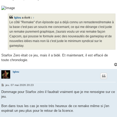
Iglou
a écrit :
↑
Le côté "Remake" d'un épisode qui a déjà connu un remastered/remake à
la base c'est pas un soucis me concernant, ce qui me dérange c'est juste
un remake purement graphique, j'aurais voulu un vrai remake façon
Capcom, qui pousse le formule avec des nouveautés de gameplay et de
nouvelles idées mais non là c'est juste le minimum syndical sur le
gameplay.
Starfox Zero était ce jeu, mais il a bidé. Et maintenant, il est effacé de
toute chronologie.
Iglou
M
jeu. 07 mai 2026 20:23
e
s
Dommage pour Starfox zéro il faudrait vraiment que je me renseigne sur ce
s
jeu.
a
g
e
Bon dans tous les cas je reste très heureux de ce remake même si j'en
espérait un peu plus pour le retour de la licence.