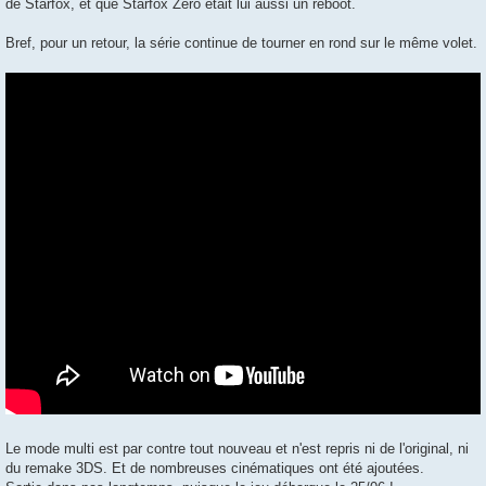
de Starfox, et que Starfox Zero était lui aussi un reboot.
Bref, pour un retour, la série continue de tourner en rond sur le même volet.
Le mode multi est par contre tout nouveau et n'est repris ni de l'original, ni
du remake 3DS. Et de nombreuses cinématiques ont été ajoutées.