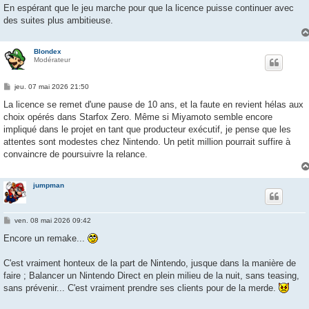
En espérant que le jeu marche pour que la licence puisse continuer avec
des suites plus ambitieuse.
Blondex
Modérateur
M
jeu. 07 mai 2026 21:50
e
s
La licence se remet d'une pause de 10 ans, et la faute en revient hélas aux
s
choix opérés dans Starfox Zero. Même si Miyamoto semble encore
a
g
impliqué dans le projet en tant que producteur exécutif, je pense que les
e
attentes sont modestes chez Nintendo. Un petit million pourrait suffire à
convaincre de poursuivre la relance.
jumpman
M
ven. 08 mai 2026 09:42
e
s
Encore un remake...
s
a
g
C'est vraiment honteux de la part de Nintendo, jusque dans la manière de
e
faire ; Balancer un Nintendo Direct en plein milieu de la nuit, sans teasing,
sans prévenir... C'est vraiment prendre ses clients pour de la merde.