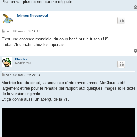
Plus ça va, plus ce secteur me dégoute.
Twinsen Threepwood
M
ven. 08 mai 2026 12:18
e
s
C'est une annonce mondiale, du coup basé sur le fuseau US.
s
Il était 7h u matin chez les japonais.
a
g
e
Blondex
Modérateur
M
ven. 08 mai 2026 20:34
e
s
Montrée lors du direct, la séquence d'intro avec James McCloud a été
s
largement étirée pour le remake par rapport aux quelques images et le texte
a
g
de la version originale.
e
Et ça donne aussi un aperçu de la VF.