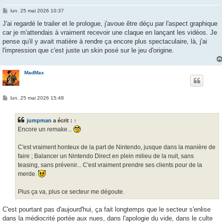
M
lun. 25 mai 2026 10:37
e
s
J'ai regardé le trailer et le prologue, j'avoue être déçu par l'aspect graphique
s
car je m'attendais à vraiment recevoir une claque en lançant les vidéos. Je
a
g
pense qu'il y avait matière à rendre ça encore plus spectaculaire, là, j'ai
e
l'impression que c'est juste un skin posé sur le jeu d'origine.
MadMax
M
lun. 25 mai 2026 15:48
e
s
s
jumpman
a écrit :
↑
a
g
Encore un remake...
e
C'est vraiment honteux de la part de Nintendo, jusque dans la manière de
faire ; Balancer un Nintendo Direct en plein milieu de la nuit, sans
teasing, sans prévenir... C'est vraiment prendre ses clients pour de la
merde.
Plus ça va, plus ce secteur me dégoute.
C'est pourtant pas d'aujourd'hui, ça fait longtemps que le secteur s'enlise
dans la médiocrité portée aux nues, dans l'apologie du vide, dans le culte