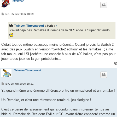
jumpman
M
lun. 25 mai 2026 18:09
e
s
s
Twinsen Threepwood
a écrit :
↑
a
g
Y'avait déjà des Remakes du temps de la NES et de la Super Nintendo...
e
C'était tout de même beaucoup moins présent... Quand je vois la Switch-2
avec des jeux Switch en version "Switch-2 édition" et les remakes, ça me
fait mal au cul ! Si j'achète une console à plus de 400 balles, c'est pas pour
jouer a des jeux de la gen précédente...
Twinsen Threepwood
M
lun. 25 mai 2026 18:21
e
s
Ya quand même une énorme différence entre un remastered et un remake !
s
a
g
Un Remake, et c'est une réinvention totale du jeu d'origine !
e
C'est ce genre de raisonnement qui a conduit dans jn premier temps au
bide du Remake de Resident Evil sur GC, avant d'être consacré comme un