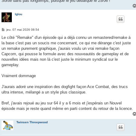
Sortie dans pas longtemps, puisque le jeu débarque le 25/06 !
Iglou
M
jeu. 07 mai 2026 08:54
e
s
Le côté "Remake" d'un épisode qui a déjà connu un remastered/remake à
s
la base c'est pas un soucis me concernant, ce qui me dérange c'est juste
a
g
un remake purement graphique, j'aurais voulu un vrai remake façon
e
Capcom, qui pousse le formule avec des nouveautés de gameplay et de
nouvelles idées mais non là c'est juste le minimum syndical sur le
gameplay.
Vraiment dommage
J'aurais adoré une inspiration des dogfight façon Ace Combat, des trucs
ultra intense, mélangé a un style plus classique.
Bref, j'avais rejoué au jeu sur 64 il y a 6 mois et j'espérais un Nouvel
épisode mais je reste quand même en parti content du retour de la licence.
Twinsen Threepwood