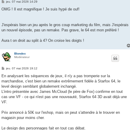
M
jeu. 07 mai 2026 14:29
e
s
OMG ! Il est magnifique ! Je suis hypé de ouf!
s
a
g
e
J'espérais bien un jeu après le gros coup marketing du film, mais J'espérais
un nouvel épisode, pas un remake. Pas grave, le 64 est mon préféré !
Aura t on droit au split à 4? On croise les doigts !
Blondex
Modérateur
M
jeu. 07 mai 2026 19:12
e
s
En analysant les séquences de jeux, il n'y a pas tromperie sur la
s
marchandise, c'est bien un remake extrêmement fidèle à Starfox 64, le
a
g
level design semblant globalement inchangé.
e
L'intro présentée avec James McCloud (le père de Fox) confirme en tout
cas une VF - ce qui n'est pas une nouveauté, Starfox 64 3D avait déjà une
VF.
Prix annoncé à 50€ sur l'eshop, mais on peut s'attendre à le trouver en
magasin pour moins cher.
Le design des personnages fait en tout cas débat.