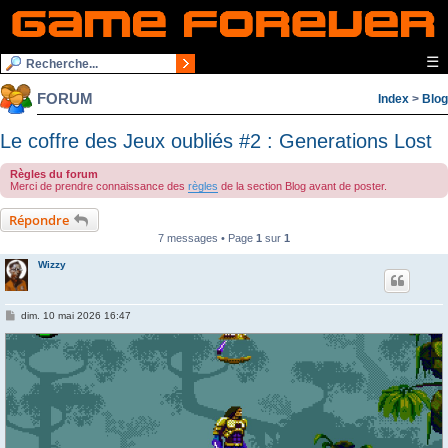
☰
FORUM
Index
>
Blog
Le coffre des Jeux oubliés #2 : Generations Lost
Règles du forum
Merci de prendre connaissance des
règles
de la section Blog avant de poster.
Répondre
7 messages • Page
1
sur
1
Wizzy
M
dim. 10 mai 2026 16:47
e
s
s
a
g
e