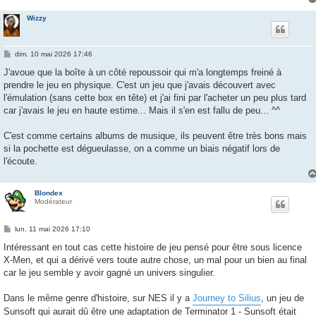
Wizzy
M
dim. 10 mai 2026 17:46
e
s
J'avoue que la boîte à un côté repoussoir qui m'a longtemps freiné à
s
prendre le jeu en physique. C'est un jeu que j'avais découvert avec
a
g
l'émulation (sans cette box en tête) et j'ai fini par l'acheter un peu plus tard
e
car j'avais le jeu en haute estime... Mais il s'en est fallu de peu... ^^
C'est comme certains albums de musique, ils peuvent être très bons mais
si la pochette est dégueulasse, on a comme un biais négatif lors de
l'écoute.
Blondex
Modérateur
M
lun. 11 mai 2026 17:10
e
s
Intéressant en tout cas cette histoire de jeu pensé pour être sous licence
s
X-Men, et qui a dérivé vers toute autre chose, un mal pour un bien au final
a
g
car le jeu semble y avoir gagné un univers singulier.
e
Dans le même genre d'histoire, sur NES il y a
Journey to Silius
, un jeu de
Sunsoft qui aurait dû être une adaptation de Terminator 1 - Sunsoft était