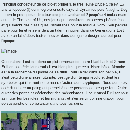
Principal concepteur de ce projet orphelin, le très jeune Bruce Straley, 16
ans à l'époque (!) qui intégrera ensuite Crystal Dynamics puis Naughty Dog.
Il sera le prestigieux directeur des jeux Uncharted 2 jusqu'au 4 inclus mais
aussi de The Last of Us, des jeux qui connaîtront un succès phénoménal
et qui seront des classiques instantanés pour la marque Sony. Son pédigré
parle pour lui et je sens déjà un talent singulier dans ce Generations Lost
avec son lot d'idées toutes neuves dans son game design, surtout pour
l'époque.
Generations Lost est donc un platformer/action entre Flashback et X-men.
Et il en possède l'aura mais il est bien plus que cela. Notre héros Monobe
est à la recherche du passé de sa tribu. Pour l'aider dans son périple, il
s'est vêtu d'une armure futuriste, vestige d'un temps révolu et dont les
symboles qui illustrent notre menu d'action sont cryptiques. Nous sommes
doté d'un laser au poing qui permet à notre personnage presque tout. Outre
ouvrir des portes et déclencher des mécanismes, il peut aussi l'utiliser pour
azimuter les bestioles, et les mutants, et s'en servir comme grappin pour
se suspendre et se balancer dans tous les sens.