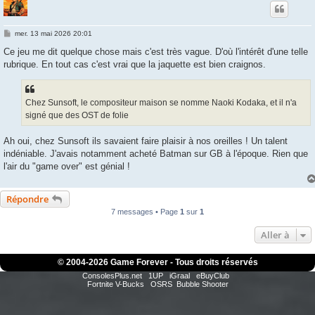
M
mer. 13 mai 2026 20:01
e
s
Ce jeu me dit quelque chose mais c'est très vague. D'où l'intérêt d'une telle
s
rubrique. En tout cas c'est vrai que la jaquette est bien craignos.
a
g
e
Chez Sunsoft, le compositeur maison se nomme Naoki Kodaka, et il n'a
signé que des OST de folie
Ah oui, chez Sunsoft ils savaient faire plaisir à nos oreilles ! Un talent
indéniable. J'avais notamment acheté Batman sur GB à l'époque. Rien que
l'air du "game over" est génial !
Répondre
7 messages • Page
1
sur
1
Aller à
© 2004-
2026 Game Forever - Tous droits réservés
ConsolesPlus.net
1UP
iGraal
eBuyClub
Fortnite V-Bucks
OSRS
Bubble Shooter