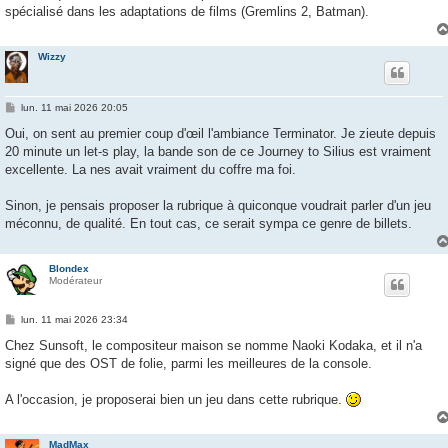
spécialisé dans les adaptations de films (Gremlins 2, Batman).
Wizzy
M
lun. 11 mai 2026 20:05
e
s
Oui, on sent au premier coup d'œil l'ambiance Terminator. Je zieute depuis
s
20 minute un let-s play, la bande son de ce Journey to Silius est vraiment
a
g
excellente. La nes avait vraiment du coffre ma foi.
e
Sinon, je pensais proposer la rubrique à quiconque voudrait parler d'un jeu
méconnu, de qualité. En tout cas, ce serait sympa ce genre de billets.
Blondex
Modérateur
M
lun. 11 mai 2026 23:34
e
s
Chez Sunsoft, le compositeur maison se nomme Naoki Kodaka, et il n'a
s
signé que des OST de folie, parmi les meilleures de la console.
a
g
e
A l'occasion, je proposerai bien un jeu dans cette rubrique.
MadMax