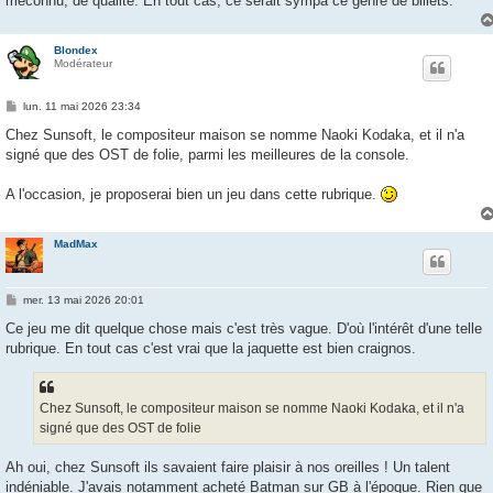
méconnu, de qualité. En tout cas, ce serait sympa ce genre de billets.
Blondex
Modérateur
M
lun. 11 mai 2026 23:34
e
s
Chez Sunsoft, le compositeur maison se nomme Naoki Kodaka, et il n'a
s
signé que des OST de folie, parmi les meilleures de la console.
a
g
e
A l'occasion, je proposerai bien un jeu dans cette rubrique.
MadMax
M
mer. 13 mai 2026 20:01
e
s
Ce jeu me dit quelque chose mais c'est très vague. D'où l'intérêt d'une telle
s
rubrique. En tout cas c'est vrai que la jaquette est bien craignos.
a
g
e
Chez Sunsoft, le compositeur maison se nomme Naoki Kodaka, et il n'a
signé que des OST de folie
Ah oui, chez Sunsoft ils savaient faire plaisir à nos oreilles ! Un talent
indéniable. J'avais notamment acheté Batman sur GB à l'époque. Rien que