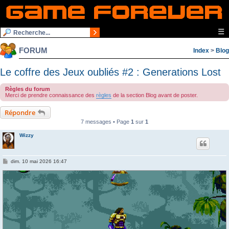
☰
FORUM
Index
>
Blog
Le coffre des Jeux oubliés #2 : Generations Lost
Règles du forum
Merci de prendre connaissance des
règles
de la section Blog avant de poster.
Répondre
7 messages • Page
1
sur
1
Wizzy
M
dim. 10 mai 2026 16:47
e
s
s
a
g
e