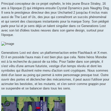
Principal concepteur de ce projet orphelin, le très jeune Bruce Straley, 16
ans à l'époque (!) qui intégrera ensuite Crystal Dynamics puis Naughty Dog.
Il sera le prestigieux directeur des jeux Uncharted 2 jusqu'au 4 inclus mais
aussi de The Last of Us, des jeux qui connaîtront un succès phénoménal
et qui seront des classiques instantanés pour la marque Sony. Son pédigré
parle pour lui et je sens déjà un talent singulier dans ce Generations Lost
avec son lot d'idées toutes neuves dans son game design, surtout pour
l'époque.
Generations Lost est donc un platformer/action entre Flashback et X-men.
Et il en possède l'aura mais il est bien plus que cela. Notre héros Monobe
est à la recherche du passé de sa tribu. Pour l'aider dans son périple, il
s'est vêtu d'une armure futuriste, vestige d'un temps révolu et dont les
symboles qui illustrent notre menu d'action sont cryptiques. Nous sommes
doté d'un laser au poing qui permet à notre personnage presque tout. Outre
ouvrir des portes et déclencher des mécanismes, il peut aussi l'utiliser pour
azimuter les bestioles, et les mutants, et s'en servir comme grappin pour
se suspendre et se balancer dans tous les sens.