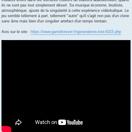
ils ne sont pas tout simplement désert. Sa musique économe, bruitiste,
atmosphérique, ajoute de la singularité à cette expérience vidéoludique. Le
jeu semble tellement à part, tellement "autre" qu'il s'agit non pas d'un clone
sans âme mais bien d'un singulier artefact d'un temps lointain.
Avis sur le site :
https://www.gameforever.fr/generations-lost-6315.php