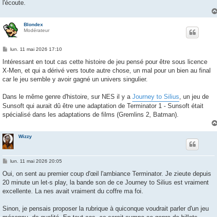
l'écoute.
Blondex
Modérateur
M
lun. 11 mai 2026 17:10
e
s
Intéressant en tout cas cette histoire de jeu pensé pour être sous licence
s
X-Men, et qui a dérivé vers toute autre chose, un mal pour un bien au final
a
g
car le jeu semble y avoir gagné un univers singulier.
e
Dans le même genre d'histoire, sur NES il y a
Journey to Silius
, un jeu de
Sunsoft qui aurait dû être une adaptation de Terminator 1 - Sunsoft était
spécialisé dans les adaptations de films (Gremlins 2, Batman).
Wizzy
M
lun. 11 mai 2026 20:05
e
s
Oui, on sent au premier coup d'œil l'ambiance Terminator. Je zieute depuis
s
20 minute un let-s play, la bande son de ce Journey to Silius est vraiment
a
g
excellente. La nes avait vraiment du coffre ma foi.
e
Sinon, je pensais proposer la rubrique à quiconque voudrait parler d'un jeu