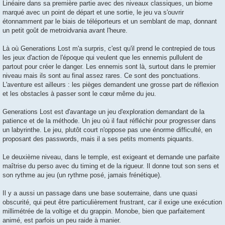
Linéaire dans sa première partie avec des niveaux classiques, un biome
marqué avec un point de départ et une sortie, le jeu va s'ouvrir
étonnamment par le biais de téléporteurs et un semblant de map, donnant
un petit goût de metroidvania avant l'heure.
Là où Generations Lost m'a surpris, c'est qu'il prend le contrepied de tous
les jeux d'action de l'époque qui veulent que les ennemis pullulent de
partout pour créer le danger. Les ennemis sont là, surtout dans le premier
niveau mais ils sont au final assez rares. Ce sont des ponctuations.
L'aventure est ailleurs : les pièges demandent une grosse part de réflexion
et les obstacles à passer sont le cœur même du jeu.
Generations Lost est d'avantage un jeu d'exploration demandant de la
patience et de la méthode. Un jeu où il faut réfléchir pour progresser dans
un labyrinthe. Le jeu, plutôt court n'oppose pas une énorme difficulté, en
proposant des passwords, mais il a ses petits moments piquants.
Le deuxième niveau, dans le temple, est exigeant et demande une parfaite
maîtrise du perso avec du timing et de la rigueur. Il donne tout son sens et
son rythme au jeu (un rythme posé, jamais frénétique).
Il y a aussi un passage dans une base souterraine, dans une quasi
obscurité, qui peut être particulièrement frustrant, car il exige une exécution
millimétrée de la voltige et du grappin. Monobe, bien que parfaitement
animé, est parfois un peu raide à manier.