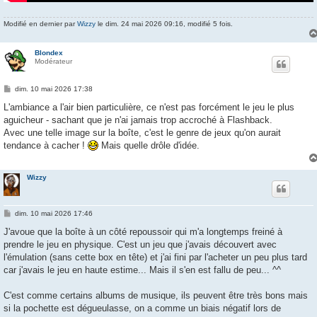
Modifié en dernier par
Wizzy
le dim. 24 mai 2026 09:16, modifié 5 fois.
Blondex
Modérateur
M
dim. 10 mai 2026 17:38
e
s
L'ambiance a l'air bien particulière, ce n'est pas forcément le jeu le plus
s
aguicheur - sachant que je n'ai jamais trop accroché à Flashback.
a
g
Avec une telle image sur la boîte, c'est le genre de jeux qu'on aurait
e
tendance à cacher !
Mais quelle drôle d'idée.
Wizzy
M
dim. 10 mai 2026 17:46
e
s
J'avoue que la boîte à un côté repoussoir qui m'a longtemps freiné à
s
prendre le jeu en physique. C'est un jeu que j'avais découvert avec
a
g
l'émulation (sans cette box en tête) et j'ai fini par l'acheter un peu plus tard
e
car j'avais le jeu en haute estime... Mais il s'en est fallu de peu... ^^
C'est comme certains albums de musique, ils peuvent être très bons mais
si la pochette est dégueulasse, on a comme un biais négatif lors de