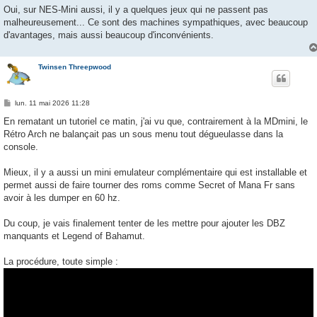
s
Oui, sur NES-Mini aussi, il y a quelques jeux qui ne passent pas
s
malheureusement... Ce sont des machines sympathiques, avec beaucoup
a
g
d'avantages, mais aussi beaucoup d'inconvénients.
e
Twinsen Threepwood
M
lun. 11 mai 2026 11:28
e
s
En rematant un tutoriel ce matin, j'ai vu que, contrairement à la MDmini, le
s
Rétro Arch ne balançait pas un sous menu tout dégueulasse dans la
a
g
console.
e
Mieux, il y a aussi un mini emulateur complémentaire qui est installable et
permet aussi de faire tourner des roms comme Secret of Mana Fr sans
avoir à les dumper en 60 hz.
Du coup, je vais finalement tenter de les mettre pour ajouter les DBZ
manquants et Legend of Bahamut.
La procédure, toute simple :