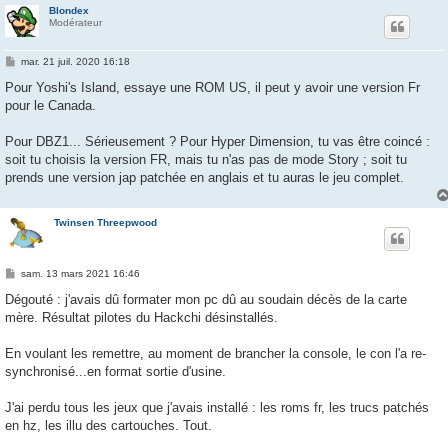
Blondex
Modérateur
M
mar. 21 juil. 2020 16:18
e
s
Pour Yoshi's Island, essaye une ROM US, il peut y avoir une version Fr
s
pour le Canada.
a
g
e
Pour DBZ1... Sérieusement ? Pour Hyper Dimension, tu vas être coincé :
soit tu choisis la version FR, mais tu n'as pas de mode Story ; soit tu
prends une version jap patchée en anglais et tu auras le jeu complet.
Twinsen Threepwood
M
sam. 13 mars 2021 16:46
e
s
Dégouté : j'avais dû formater mon pc dû au soudain décès de la carte
s
mère. Résultat pilotes du Hackchi désinstallés.
a
g
e
En voulant les remettre, au moment de brancher la console, le con l'a re-
synchronisé...en format sortie d'usine.
J'ai perdu tous les jeux que j'avais installé : les roms fr, les trucs patchés
en hz, les illu des cartouches. Tout.