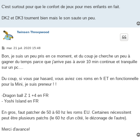
C'est surtout pour que le confort de jeux pour mes enfants en fait.
DK2 et DK3 tournent bien mais le son saute un peu.
Twinsen Threepwood
M
mar. 21 juil. 2020 15:48
e
s
Bon, je suis un peu pris en ce moment, et du coup je cherche un peu à
s
gagner du temps parce que j'arrive pas à avoir 10 min continue et tranquille
a
g
sur un pc....
e
Du coup, si vous par hasard, vous aviez ces roms en fr ET en fonctionnelle
pour la Mini, je suis preneur ! !
-Dragon ball Z 1 +4 en FR
- Yoshi Island en FR
En gros, faut patcher de 50 à 60 hz les roms EU. Certaines nécessitent
peut être plusieurs patchs (le 60 hz d'un côté, le dézonage de l'autre).
Merci d'avance!