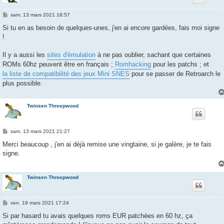
M
sam. 13 mars 2021 18:57
e
s
Si tu en as besoin de quelques-unes, j'en ai encore gardées, fais moi signe
s
!
a
g
e
Il y a aussi les
sites d'émulation
à ne pas oublier, sachant que certaines
ROMs 60hz peuvent être en français ;
Romhacking
pour les patchs ; et
la liste de compatibilité des jeux Mini SNES
pour se passer de Retroarch le
plus possible.
Twinsen Threepwood
M
sam. 13 mars 2021 21:27
e
s
Merci beaucoup , j'en ai déjà remise une vingtaine, si je galère, je te fais
s
signe.
a
g
e
Twinsen Threepwood
M
ven. 19 mars 2021 17:24
e
s
Si par hasard tu avais quelques roms EUR patchées en 60 hz, ça
s