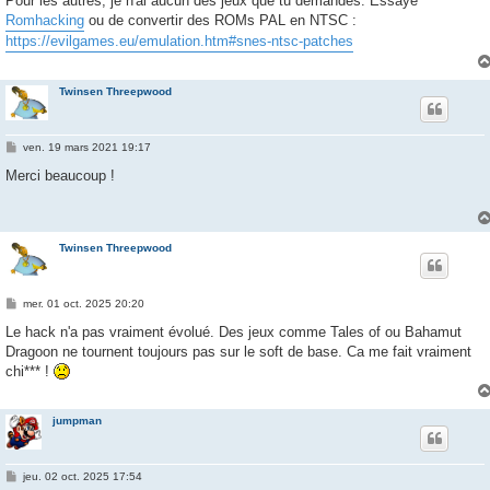
Pour les autres, je n'ai aucun des jeux que tu demandes. Essaye
Romhacking
ou de convertir des ROMs PAL en NTSC :
https://evilgames.eu/emulation.htm#snes-ntsc-patches
Twinsen Threepwood
M
ven. 19 mars 2021 19:17
e
s
Merci beaucoup !
s
a
g
e
Twinsen Threepwood
M
mer. 01 oct. 2025 20:20
e
s
Le hack n'a pas vraiment évolué. Des jeux comme Tales of ou Bahamut
s
Dragoon ne tournent toujours pas sur le soft de base. Ca me fait vraiment
a
g
chi*** !
e
jumpman
M
jeu. 02 oct. 2025 17:54
e