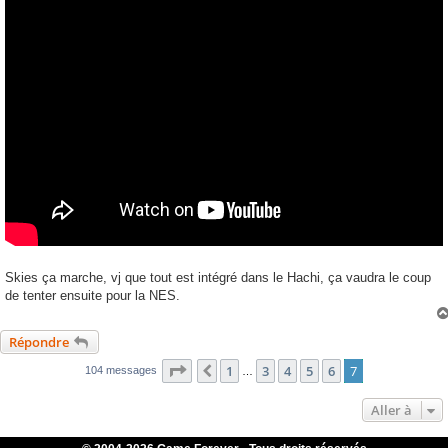
Skies ça marche, vj que tout est intégré dans le Hachi, ça vaudra le coup
de tenter ensuite pour la NES.
Répondre
Page
7
sur
7
1
3
4
5
6
7
Précédente
104 messages
…
Aller à