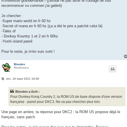
m'intéresse grandemande ! (j'avoue ne pas avoir le courage de tout
a
g
recommencer vu commen j'ai galéré)
e
Je chercher :
-Super mario world en fr 60 hz
-Secret of mana en fr 60 hz (ça a été le pire a patché celui là)
-Tales of
- Donkey Kountry 1 et 2 en fr 60hz
-Yoshi island pareil
Pour le reste, je m'en suis sorti !
Blondex
Modérateur
M
ven. 19 mars 2021 18:06
e
s
s
Blondex a écrit :
a
g
Pour Donkey Kong Country 2, la ROM US de base dispose d'une version
e
française - pareil pour DKC3. Ne va pas chercher plus loin.
Une page en arrière, ta réponse pour DKC2 : la ROM US propose déjà le
français, sans patch.