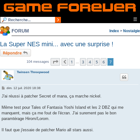
☰
FORUM
Index
>
Nostalgie
La Super NES mini... avec une surprise !
Répondre
Page
7
sur
7
1
3
4
5
6
7
Précédente
104 messages
…
Twinsen Threepwood
M
dim. 12 juil. 2020 18:38
e
s
J'ai réussi à patcher Secret of mana, ça marche nickel.
s
a
g
Même test pour Tales of Fantasia Yoshi Island et les 2 DBZ qui me
e
manquent, mais ça me fout de l'écran. J'ai surement pas le bon
paramtérage Hirom/Lorom.
Il faut que j'essaie de patcher Mario all stars aussi.