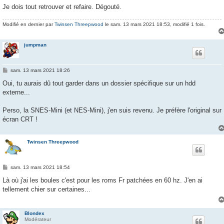
Je dois tout retrouver et refaire. Dégouté.
Modifié en dernier par
Twinsen Threepwood
le sam. 13 mars 2021 18:53, modifié 1 fois.
jumpman
M
sam. 13 mars 2021 18:26
e
s
Oui, tu aurais dû tout garder dans un dossier spécifique sur un hdd
s
externe...
a
g
e
Perso, la SNES-Mini (et NES-Mini), j'en suis revenu. Je préfère l'original sur
écran CRT !
Twinsen Threepwood
M
sam. 13 mars 2021 18:54
e
s
Là où j'ai les boules c'est pour les roms Fr patchées en 60 hz. J'en ai
s
tellement chier sur certaines...
a
g
e
Blondex
Modérateur