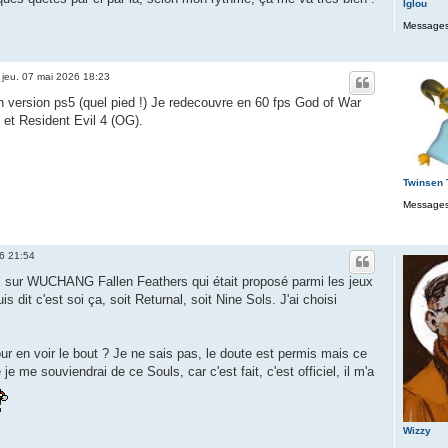
Iglou
Messages
»
jeu. 07 mai 2026 18:23
n version ps5 (quel pied !) Je redecouvre en 60 fps God of War
 et Resident Evil 4 (OG).
Twinsen
Messages
26 21:54
 sur WUCHANG Fallen Feathers qui était proposé parmi les jeux
s dit c'est soi ça, soit Returnal, soit Nine Sols. J'ai choisi
our en voir le bout ? Je ne sais pas, le doute est permis mais ce
 je me souviendrai de ce Souls, car c'est fait, c'est officiel, il m'a
Wizzy