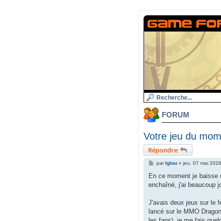
FORUM
Votre jeu du mom
Répondre
M
par
Iglou
»
jeu. 07 mai 202
e
s
En ce moment je baisse u
s
enchaîné, j'ai beaucoup j
a
g
e
J'avais deux jeux sur le 
lancé sur le MMO Dragon'
les fans), je me fais que