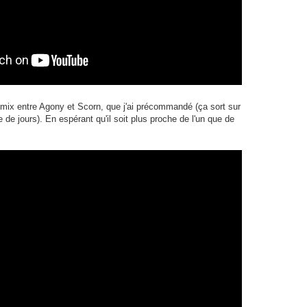
 mix entre Agony et Scorn, que j'ai précommandé (ça sort sur
de jours). En espérant qu'il soit plus proche de l'un que de