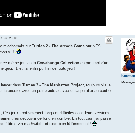
i 2026 23:18
je m'acharnais sur
Turtles 2 - The Arcade Game
sur NES...
heveux !!
cer ce même jeu via la
Cowabunga Collection
en profitant d'un
 quoi...), et j'ai enfin pu finir ce foutu jeu !
jumpman
Messages
e lancer dans
Turtles 3 - The Manhattan Project
, toujours via la
t là encore, avec un petite aide activée et j'ai pu aller au bout et
 ; Ces jeux sont vraiment longs et difficiles dans leurs versions
 vraiment les découvrir de fond en comble. En tout cas, j'ai passé
2 titres via ma Switch, et c'est bien là l'essentiel !