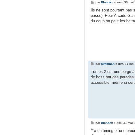
M
par
Blondex
»
sam. 30 mai
e
s
Ils ne sont pourtant pas 
s
passe). Pour Arcade Game,
a
g
du coup on peut les battr
e
M
par
jumpman
»
dim. 31 mai
e
s
Turtles 2 est une purge 
s
de boss ont des parades...
a
g
accessible, même si certa
e
M
par
Blondex
»
dim. 31 mai 
e
s
Y'a un timing et une préci
s