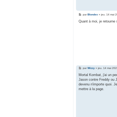
M
par
Blondex
»
jeu. 14 mai 
e
s
Quant à moi, je retourne 
s
a
g
e
M
par
Wizzy
»
jeu. 14 mai 20
e
s
Mortal Kombat, j'ai un pe
s
Jason contre Freddy ou 
a
g
devenu n'importe quoi. Je
e
mettre à la page.