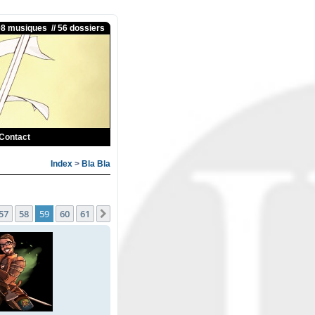
08 musiques // 56 dossiers
Contact
Index
>
Bla Bla
1
57
58
59
60
61
ente
Suivante