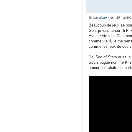
M
par
Wizzy
»
lun. 25 mai 20
e
s
Beaucoup de jeux se bous
s
Gori, je vais tenter Hi-Fi 
a
g
Avec cette vibe Dreamcast
e
comme vieilli, je me sen
comme les jeux de course
J'ai Sea of Stars aussi qu
Souls bugué nommé Krista
amour des chats qui parl