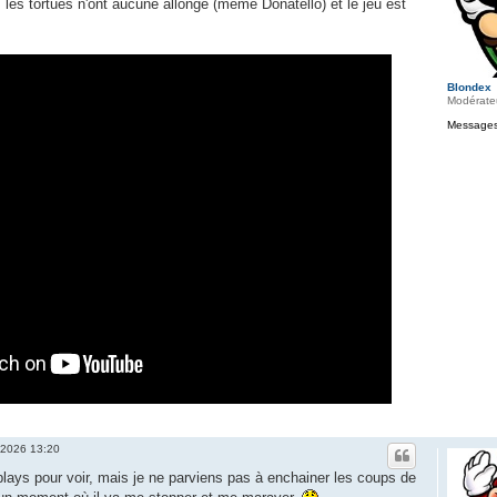
, les tortues n'ont aucune allonge (même Donatello) et le jeu est
Blondex
Modérate
Messages
 2026 13:20
gplays pour voir, mais je ne parviens pas à enchainer les coups de