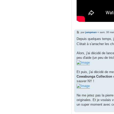
M
par
jumpman
»
sam. 30 ma
e
s
Depuis quelques temps, 
s
C'était à s'arracher les c
a
g
e
Alors, j'ai décidé de lan
peu d'aide (un peu de triche
Et puis, j'ai décidé de m
Cowabunga Collection
e
sauver NY !
Ne me jetez pas la pierre
originales. Et je voulais
un super moment avec ces 