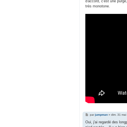
d'accord, c'est une purge
a
g
très monotone.
e
M
par
jumpman
»
dim. 31 mai
e
s
Oui, j'ai regardé des lon
s