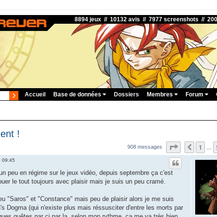
8894 jeux // 10132 avis // 7977 screenshots // 20
Accueil
Base de données
Dossiers
Membres
Forum
ent !
Page
59
sur
6
1
Précéd
908 messages
…
6 09:45
n peu en régime sur le jeux vidéo, depuis septembre ça c'est
ouer le tout toujours avec plaisir mais je suis un peu cramé.
feu "Saros" et "Constance" mais peu de plaisir alors je me suis
s Dogma (qui n'existe plus mais réssusciter d'entre les morts par
lques quêtes par ci par la, selon mon rythme, ça me va très bien .