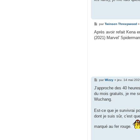
M
par
Twinsen Threepwood
e
s
Après avoir refait Kena e
s
(2021) Marvel' Spiderman
a
g
e
M
par
Wizzy
»
jeu. 14 mai 20
e
s
J'approche des 40 heures
s
du mois gratuits, je me sui
a
g
Wuchang.
e
Est-ce que je survivrai p
dont je suis sûr, c'est que
marqué au fer rouge.